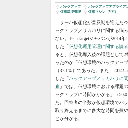
バックアップ
|
バックアップアプライア
仮想環境管理
|
仮想マシン（VM）
サーバ仮想化が普及期を迎えた今
ックアップ／リカバリに関する悩
ない。TechTargetジャパンが2014
した「
仮想化運用管理に関する読
ると、仮想化導入後の課題として2
ったのが「仮想環境のバックアッ
（37.1％）であった。また、2014
した「
バックアップ／リカバリに
査
」では、仮想環境における課題の
ックアップに時間がかかる」（50.
た。回答者の半数が仮想環境でバ
取り終えるまでに多大な時間を費
とが分かる。