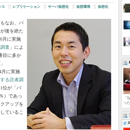
ンス
|
レプリケーション
|
サーバ仮想化
|
仮想環境
|
仮想化
|
もなお、バ
みが後を絶た
年10月に実施
者調査
」によ
番目に多か
プ」
年4月に実施
関する読者調
1位が「バ
0％）であっ
「T
っ
ックアップを
やしているこ
2