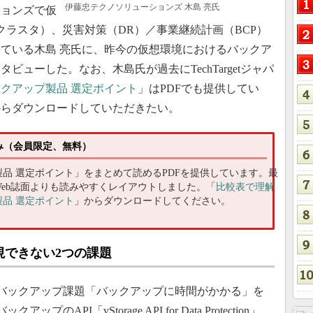
伊藤忠テクノソリューションズ 木島 亮氏
ョンズで仮
クラスタ）、災害対策（DR）／事業継続計画（BCP）
ている木島 亮氏に、昨今の仮想環境におけるバックア
ューした。なお、木島氏が過去にTechTargetジャパ
クアップ製品 選定ポイント
」はPDFでも提供してい
からダウンロードしていただきたい。
め読み（会員限定、無料）
品 選定ポイント」をまとめて読めるPDFを提供しています。最
eb誌面よりも読みやすくレイアウトしました。「
比較表で理解
品 選定ポイント
」からダウンロードしてください。
視できない2つの課題
たバックアップ課題「バックアップに時間がかかる」を
API「vStorage API for Data Protection」