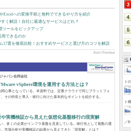
dやExcelへの変換手順と無料でできるやり方を紹介
りやすく解説！自社に最適なサービスはどれ？
管理ツールをピックアップ
で活用できるのか
テム17選を徹底比較！おすすめサービスと選び方のコツを解説
ジャパン合同会社
トの
are vSphere環境を運用する方法とは？
くの企業の関心事となっている。本資料では、定番クラウドで同じプラットフォ
て、その特長と導入・移行に向けた基本的なポイントを紹介する。
ト構
分析や実機検証から見えた仮想化基盤移行の現実解
／B
に伴い、多くの企業がインフラ基盤を見直している。移行先として複数の選
か。市場分析や実機検証の結果から見えてきた「現実解」とは？