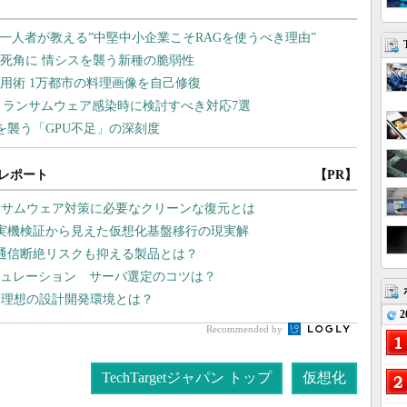
レポート
【PR】
ンサムウェア対策に必要なクリーンな復元とは
や実機検証から見えた仮想化基盤移行の現実解
 通信断絶リスクも抑える製品とは？
シミュレーション サーバ選定のコツは？
る理想の設計開発環境とは？
2
Recommended by
TechTargetジャパン トップ
仮想化