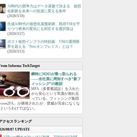
AI時代の競争力はデータ基盤で決まる 仮想
化刷新を未来への投資に変える条件
(2026/5/18)
生成AI時代の仮想化基盤刷新、既存VMを守
りつつ将来の変化にも対応する選択肢は
(2026/3/27)
ポスト仮想インフラの特効薬 VMの運用限
界を超える「Newオンプレミス」とは？
(2026/3/13)
From Informa TechTarget
瞬時にM365が乗っ取られる
――全社員に周知すべき“新フ
ィッシング”の教訓
MFA（多要素認証）を入れた
から安心という常識が崩れ去
っている。フィッシング集団
ycoon2FA」が摘発されたが、脅威が完全になくな
たというわけではない。
アクセスランキング
026/08/07 UPDATE