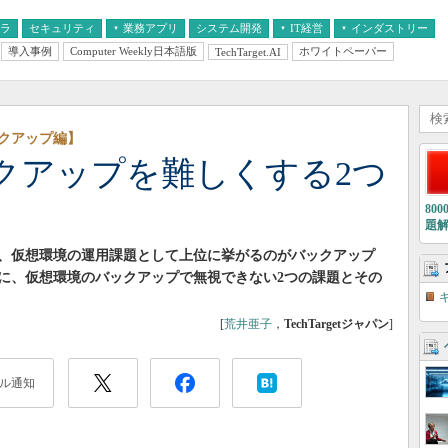
フラ
セキュリティ
業務アプリ
システム開発
IT経営
インダストリー
導入事例
Computer Weekly日本語版
ホワイトペーパー
TechTarget.AI
AI
経営とIT
医療IT
中堅・中小企業とIT
教育IT
ックアップ編】
クアップを難しくする2つ
80
題
、仮想環境の運用課題として上位に挙がるのがバックアップ
に、仮想環境のバックアップで無視できない2つの課題とその
[
荒井亜子
，
TechTargetジャパン
]
ル通知