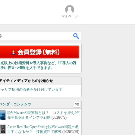
マイページ
00点以上の技術資料や導入事例など、IT導入の課
解決に役立つ情報を入手できます。
アイティメディアからのお知らせ
キャリア採用の応募を受け付けています
ベンダーコンテンツ
PR
脱VMwareの現実解とは？ コストを抑え5年
先を見据えるインフラ戦略
(2026/7/2)
Azure Red Hat OpenShiftは脱VMware問題の救
世主になるか？ 技術資料で解説
(2026/6/29)