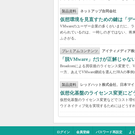
製品資料
ネットアップ合同会社
仮想環境を見直すための鍵は「デ
VMwareのユーザー企業の多くがいまだに
められているのは、一時しのぎではない、将
ふさがる。
プレミアムコンテンツ
アイティメディア株
「脱VMware」だけが正解じゃな
Broadcomによる買収後のライセンス変更で、
一方、あえてVMware継続を選んだJRAの
製品資料
レッドハット株式会社、日本マイ
仮想化基盤のライセンス変更にど
仮想化基盤のライセンス変更などでコスト増
ウドネイティブ化を実現するためにはどうす
ログイン
会員登録
パスワード再設定
よ