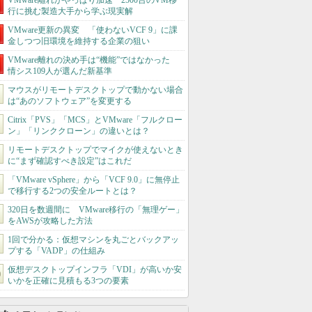
VMware離れがやっぱり加速 2500台のVM移
行に挑む製造大手から学ぶ現実解
VMware更新の異変 「使わないVCF 9」に課
金しつつ旧環境を維持する企業の狙い
VMware離れの決め手は“機能”ではなかった
情シス109人が選んだ新基準
マウスがリモートデスクトップで動かない場合
は“あのソフトウェア”を変更する
Citrix「PVS」「MCS」とVMware「フルクロー
ン」「リンククローン」の違いとは？
リモートデスクトップでマイクが使えないとき
に“まず確認すべき設定”はこれだ
「VMware vSphere」から「VCF 9.0」に無停止
で移行する2つの安全ルートとは？
320日を数週間に VMware移行の「無理ゲー」
をAWSが攻略した方法
1回で分かる：仮想マシンを丸ごとバックアッ
プする「VADP」の仕組み
仮想デスクトップインフラ「VDI」が高いか安
いかを正確に見積もる3つの要素