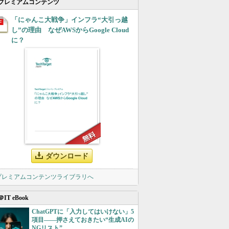
プレミアムコンテンツ
「にゃんこ大戦争」インフラ“大引っ越
し”の理由 なぜAWSからGoogle Cloud
に？
ダウンロード
 プレミアムコンテンツライブラリへ
＠IT eBook
ChatGPTに「入力してはいけない」5
項目――押さえておきたい“生成AIの
NGリスト”