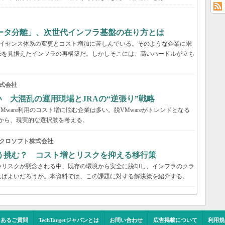
ータ分離」、次世代インフラ基盤の在り方とは
、ライセンス体系の変更とコスト増加に苦しんでいる。そのような企業に求
来を見据えたインフラの再構築だ。しかしそこには、高いハードルが立ち
式会社
い 大混乱の運用現場とJRAの“逆張り”戦略
VMware利用のコスト増に悩む企業は多い。脱VMwareがトレンドとなる
事例から、現実的な選択肢を考える。
クロソフト株式会社
う挑む？ コスト増とリスクを抑える移行策
やリスクが懸念される中、既存の環境から安全に脱却し、インフラのクラ
ればよいだろうか。本資料では、この課題に対する解決策を紹介する。
くあるご質問
TechTargetジャパンとは
お問い合わせ
広告掲載について
利用規