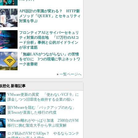
API設計の常識が変わる？ HTTP新
メソッド「QUERY」とセキュリティ
対策を学ぶ
フロンティアAIとサイバーセキュリ
ティ対策の現在地 「17万行のAIコ
ード分析」事例と公的ガイドライン
が示す道筋
「無線LANがつながらない」の苦情
をゼロに 3つの現場に学ぶネットワ
ーク改善術
»
一覧ページへ
仮想化 新着記事
VMware更新の異変 「使わないVCF 9」に
課金しつつ旧環境を維持する企業の狙い
脱VMwareを阻む「バックアップのわな」
英Tescoが直面した移行の代償
VMware離れがやっぱり加速 2500台のVM
移行に挑む製造大手から学ぶ現実解
ログ頼みのVMでAIOps？ やるならコンテ