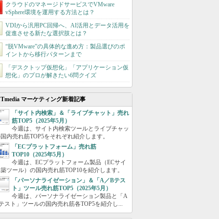
クラウドのマネージドサービスでVMware
vSphere環境を運用する方法とは？
VDIから汎用PC回帰へ、AI活用とデータ活用を
促進させる新たな選択肢とは？
“脱VMware”の具体的な進め方：製品選びのポ
イントから移行パターンまで
「デスクトップ仮想化」「アプリケーション仮
想化」のプロが解きたい6問クイズ
ITmedia マーケティング新着記事
「サイト内検索」＆「ライブチャット」売れ
筋TOP5（2025年5月）
今週は、サイト内検索ツールとライブチャッ
国内売れ筋TOP5をそれぞれ紹介します。
「ECプラットフォーム」売れ筋
TOP10（2025年5月）
今週は、ECプラットフォーム製品（ECサイ
築ツール）の国内売れ筋TOP10を紹介します。
「パーソナライゼーション」＆「A／Bテス
ト」ツール売れ筋TOP5（2025年5月）
今週は、パーソナライゼーション製品と「A
テスト」ツールの国内売れ筋各TOP5を紹介し...