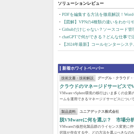
PDFを編集する方法を徹底解説！Wor
【図解】VPNの4種類の違いをわか
Githubだけじゃない？ソースコード
chatGPTで何ができる？どんな仕事
【2024年最新】コールセンターシス
新着ホワイトペーパー
技術文書・技術解説
グーグル・クラウド・
クラウドのマネージドサービスでVMw
VMware vSphere環境の移行はいま多
ームを運用できるマネージドサービスについ
製品資料
ユニアデックス株式会社
脱VMwareに何を選ぶ？ 市場
VMwareの仮想化製品群のライセンス変更
択肢が存在する中、どの方法を選ぶべきなの