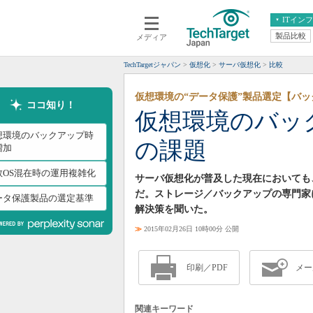
ITイン
製品比較
メディア
クラウド
エンタープライズ
ERP
仮想化
TechTargetジャパン
仮想化
サーバ仮想化
比較
データ分析
サーバ＆ストレージ
仮想環境の“データ保護”製品選定【バ
CX
スマートモバイル
ココ知り！
仮想環境のバッ
情報系システム
ネットワーク
想環境のバックアップ時
の課題
システム運用管理
増加
数OS混在時の運用複雑化
サーバ仮想化が普及した現在においても
だ。ストレージ／バックアップの専門家
ータ保護製品の選定基準
解決策を聞いた。
≫
2015年02月26日 10時00分 公開
印刷／PDF
メー
関連キーワード