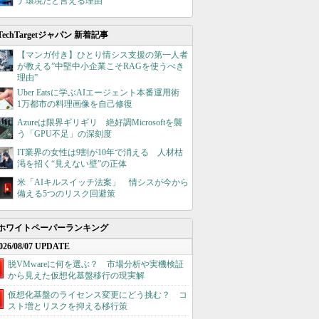
ナ環境だと言える理由
TechTargetジャパン 新着記事
【マンガ付き】ひとり情シス支援の第一人者
が教える”中堅中小企業こそRAGを使うべき
理由”
Uber Eatsに学ぶAIエージェント本番運用術
1万都市の料理画像を自己修復
Azureは限界ギリギリ 絶好調Microsoftを襲
う「GPU不足」の深刻度
IT業界の女性は9割が10年で消える 人材枯
渇を招く“見えない壁”の正体
米「AIキルスイッチ法案」 情シスが今から
備える5つのリスク回避策
ホワイトペーパーランキング
026/08/07 UPDATE
脱VMwareに何を選ぶ？ 市場分析や実機検証
から見えた仮想化基盤移行の現実解
仮想化基盤のライセンス変更にどう挑む？ コ
スト増とリスクを抑える移行策