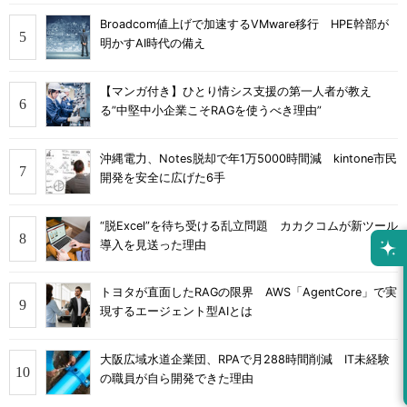
Broadcom値上げで加速するVMware移行 HPE幹部が
明かすAI時代の備え
【マンガ付き】ひとり情シス支援の第一人者が教え
る”中堅中小企業こそRAGを使うべき理由”
沖縄電力、Notes脱却で年1万5000時間減 kintone市民
開発を安全に広げた6手
“脱Excel”を待ち受ける乱立問題 カカクコムが新ツール
導入を見送った理由
トヨタが直面したRAGの限界 AWS「AgentCore」で実
現するエージェント型AIとは
大阪広域水道企業団、RPAで月288時間削減 IT未経験
の職員が自ら開発できた理由