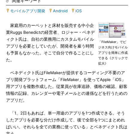
関連キーワード
モバイルアプリ開発
|
Android
|
iOS
家庭用のカーペットと床材を販売する中小企
業Ruggs Benedictの経営者、ロジャー・ベネデ
ィクト氏は、自社の業務用にカスタムモバイル
「FileMaker」でビ
アプリを必要としていたが、開発者を雇う時間
ジネス向けモバイル
も予算もなかった。そこで自分で作ることにし
アプリを簡単に作成
できる《クリックで
た。
拡大》
ベネディクト氏はFileMakerが提供するコーディング不要のア
プリ開発プラットフォーム「FileMaker」を使ってApple「iOS」
用アプリを複数作成した。従業員が在庫追跡、価格の確認、顧客
情報の記録、カレンダーや電子メールとの連係などを行うための
アプリだ。
「1、2日もあれば、単一用途のアプリを1つ作成できる。そう
したアプリを必要な分だけ作成して、後で全部を1つにまとめれ
ばいい。それらを全ての業務に使っている」とベネディクト氏は
言う。