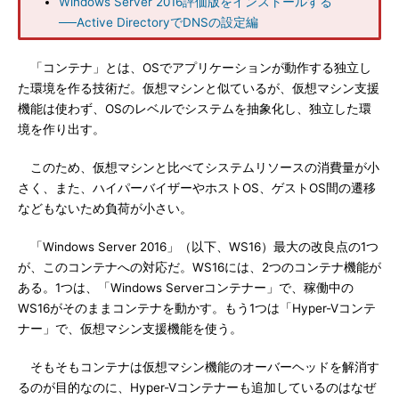
Windows Server 2016評価版をインストールする
──Active DirectoryでDNSの設定編
「コンテナ」とは、OSでアプリケーションが動作する独立し
た環境を作る技術だ。仮想マシンと似ているが、仮想マシン支援
機能は使わず、OSのレベルでシステムを抽象化し、独立した環
境を作り出す。
このため、仮想マシンと比べてシステムリソースの消費量が小
さく、また、ハイパーバイザーやホストOS、ゲストOS間の遷移
などもないため負荷が小さい。
「Windows Server 2016」（以下、WS16）最大の改良点の1つ
が、このコンテナへの対応だ。WS16には、2つのコンテナ機能が
ある。1つは、「Windows Serverコンテナー」で、稼働中の
WS16がそのままコンテナを動かす。もう1つは「Hyper-Vコンテ
ナー」で、仮想マシン支援機能を使う。
そもそもコンテナは仮想マシン機能のオーバーヘッドを解消す
るのが目的なのに、Hyper-Vコンテナーも追加しているのはなぜ