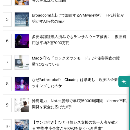
導入を見送った理由
Broadcom値上げで加速するVMware移行 HPE幹部が
明かすAI時代の備え
多要素認証導入済みでもランサムウェア被害に 復旧費
用は平均2億7000万円
Macを守る「ロックダウンモード」が“侵害調査の障
壁”になっている
なぜAnthropicの「Claude」は暴走し、現実の企業をハ
ッキングしたのか
沖縄電力、Notes脱却で年1万5000時間減 kintone市民
開発を安全に広げた6手
【マンガ付き】ひとり情シス支援の第一人者が教え
る”中堅中小企業こそRAGを使うべき理由”