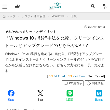
トップ
システム運用管理
Windows
比較
2017年12月1日
それぞれのメリットとデメリット
「Windows 10」移行手法を比較、クリーンインス
トールとアップグレードのどちらがいい？
Windows 10への移行を進めるに当たり、IT部門はアップグレー
ドによるインストールとクリーンインストールのどちらを実行す
るかを決断しなければならない。どちらの方法にも一長一短があ
る。
[
Ed Tittel
,
Kari Finn
，TechTarget]
PC用表示
関連情報
Share
Post
LINE
Hatena