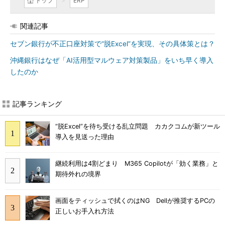
トップ
ERP
関連記事
セブン銀行が不正口座対策で“脱Excel”を実現、その具体策とは？
沖縄銀行はなぜ「AI活用型マルウェア対策製品」をいち早く導入
したのか
記事ランキング
“脱Excel”を待ち受ける乱立問題 カカクコムが新ツール
導入を見送った理由
継続利用は4割どまり M365 Copilotが「効く業務」と
期待外れの境界
画面をティッシュで拭くのはNG Dellが推奨するPCの
正しいお手入れ方法