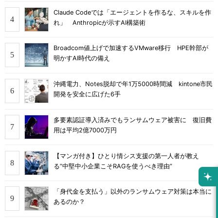
Claude Codeでは「エージェントを作るな、スキルを作
れ」 Anthropicが示すAI構築術
Broadcom値上げで加速するVMware移行 HPE幹部が
明かすAI時代の備え
沖縄電力、Notes脱却で年1万5000時間減 kintone市民
開発を安全に広げた6手
多要素認証導入済みでもランサムウェア被害に 復旧費
用は平均2億7000万円
【マンガ付き】ひとり情シス支援の第一人者が教え
る”中堅中小企業こそRAGを使うべき理由”
「身代金を支払う」以外のランサムウェア対策は本当に
あるのか？