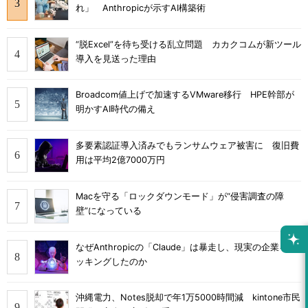
れ」 Anthropicが示すAI構築術
“脱Excel”を待ち受ける乱立問題 カカクコムが新ツール
導入を見送った理由
Broadcom値上げで加速するVMware移行 HPE幹部が
明かすAI時代の備え
多要素認証導入済みでもランサムウェア被害に 復旧費
用は平均2億7000万円
Macを守る「ロックダウンモード」が“侵害調査の障
壁”になっている
なぜAnthropicの「Claude」は暴走し、現実の企業をハ
ッキングしたのか
沖縄電力、Notes脱却で年1万5000時間減 kintone市民