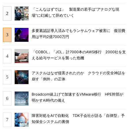
「こんなはずでは」 製造業の若手は“アナログな現
場”に幻滅して辞めていく
多要素認証導入済みでもランサムウェア被害に 復旧費
用は平均2億7000万円
「COBOL」「JCL」計7000本のAWS移行 2000社を支
える給与サービスを襲った危機
アスクルはなぜ侵害されたのか クラウドの安全神話を
崩す「例外」の正体
Broadcom値上げで加速するVMware移行 HPE幹部が
明かすAI時代の備え
障害対処をAIで自動化 TDK子会社が語る「自律型」予
知保全システムの裏側