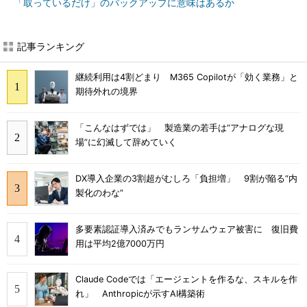
「取っているだけ」のバックアップに意味はあるか
記事ランキング
継続利用は4割どまり M365 Copilotが「効く業務」と
期待外れの境界
「こんなはずでは」 製造業の若手は“アナログな現
場”に幻滅して辞めていく
DX導入企業の3割超がむしろ「負担増」 9割が陥る“内
製化のわな”
多要素認証導入済みでもランサムウェア被害に 復旧費
用は平均2億7000万円
Claude Codeでは「エージェントを作るな、スキルを作
れ」 Anthropicが示すAI構築術