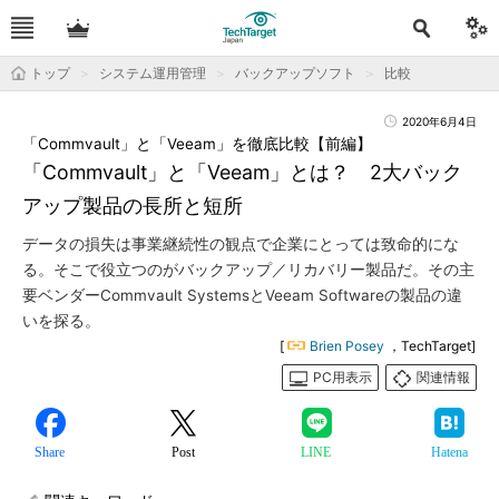
トップ
システム運用管理
バックアップソフト
比較
2020年6月4日
「Commvault」と「Veeam」を徹底比較【前編】
「Commvault」と「Veeam」とは？ 2大バック
アップ製品の長所と短所
データの損失は事業継続性の観点で企業にとっては致命的にな
る。そこで役立つのがバックアップ／リカバリー製品だ。その主
要ベンダーCommvault SystemsとVeeam Softwareの製品の違
いを探る。
[
Brien Posey
，TechTarget]
PC用表示
関連情報
Share
Post
LINE
Hatena