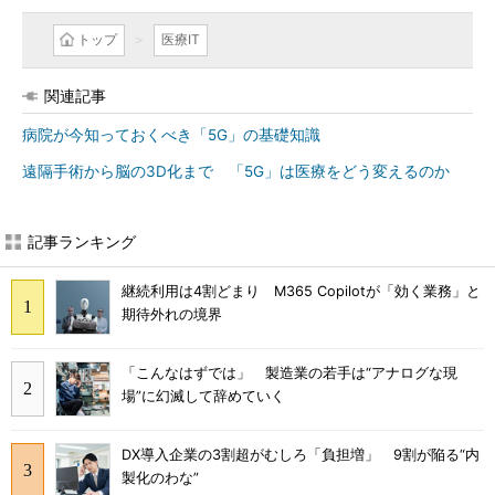
トップ
医療IT
関連記事
病院が今知っておくべき「5G」の基礎知識
遠隔手術から脳の3D化まで 「5G」は医療をどう変えるのか
記事ランキング
継続利用は4割どまり M365 Copilotが「効く業務」と
期待外れの境界
「こんなはずでは」 製造業の若手は“アナログな現
場”に幻滅して辞めていく
DX導入企業の3割超がむしろ「負担増」 9割が陥る“内
製化のわな”