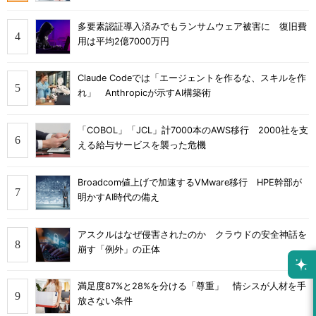
多要素認証導入済みでもランサムウェア被害に 復旧費
用は平均2億7000万円
Claude Codeでは「エージェントを作るな、スキルを作
れ」 Anthropicが示すAI構築術
「COBOL」「JCL」計7000本のAWS移行 2000社を支
える給与サービスを襲った危機
Broadcom値上げで加速するVMware移行 HPE幹部が
明かすAI時代の備え
アスクルはなぜ侵害されたのか クラウドの安全神話を
崩す「例外」の正体
満足度87%と28%を分ける「尊重」 情シスが人材を手
放さない条件