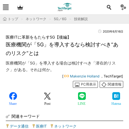
トップ
ネットワーク
5G／6G
技術解説
2020年6月16日
医療ITに革新をもたらす5G【後編】
医療機関が「5G」を導入するなら検討すべき“あ
のリスク”とは
医療機関が「5G」を導入する場合は検討すべき「潜在的リス
ク」がある。それは何か。
[
Makenzie Holland
，TechTarget]
PC用表示
関連情報
Share
Post
LINE
Hatena
関連キーワード
データ通信
|
医療IT
|
ネットワーク