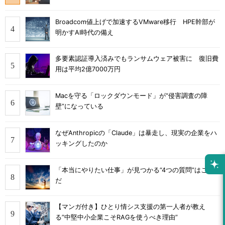
Broadcom値上げで加速するVMware移行 HPE幹部が
明かすAI時代の備え
多要素認証導入済みでもランサムウェア被害に 復旧費
用は平均2億7000万円
Macを守る「ロックダウンモード」が“侵害調査の障
壁”になっている
なぜAnthropicの「Claude」は暴走し、現実の企業をハ
ッキングしたのか
「本当にやりたい仕事」が見つかる“4つの質問”はこれ
だ
【マンガ付き】ひとり情シス支援の第一人者が教え
る”中堅中小企業こそRAGを使うべき理由”