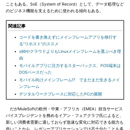
こともある。SoE（System of Record）として、データ処理など
のビジネス機能を支えるために使われる傾向もある。
関連記事
コードを書き換えずにメインフレームアプリを移行す
る“リホスト”のススメ
x86やクラウドよりもLinuxメインフレームを選ぶべき理
由
モバイルアプリに注力するスターバックス、POS端末は
DOSベースだった
モバイル向けメインフレーム!? でまだまだ生きるメイ
ンフレーム
デジタルワークプレースに対応したPCの展開
だがMuleSoftの欧州・中東・アフリカ（EMEA）担当サービス
バイスプレジデントを務めるイアン・フェアクラフ氏によると、
新しい消費者需要に適しておらず急速な変化に対応できる能力も
低いことから、レガシーアプリケーションでは不十分なことも多