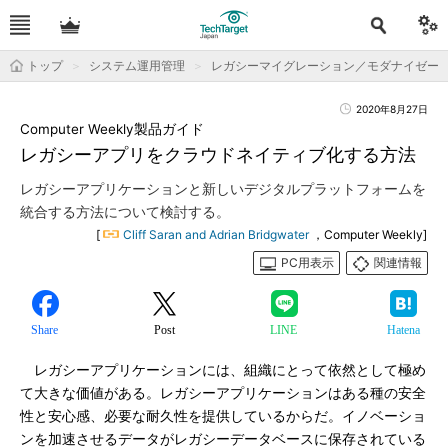
トップ
システム運用管理
レガシーマイグレーション／モダナイゼー
2020年8月27日
Computer Weekly製品ガイド
レガシーアプリをクラウドネイティブ化する方法
レガシーアプリケーションと新しいデジタルプラットフォームを
統合する方法について検討する。
[
Cliff Saran and Adrian Bridgwater
，Computer Weekly]
PC用表示
関連情報
Share
Post
LINE
Hatena
レガシーアプリケーションには、組織にとって依然として極め
て大きな価値がある。レガシーアプリケーションはある種の安全
性と安心感、必要な耐久性を提供しているからだ。イノベーショ
ンを加速させるデータがレガシーデータベースに保存されている