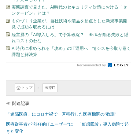
実態調査で見えた、AI時代のセキュリティ対策における「セ
ンターピン」とは？
ものづくり企業が、自社技術や製品を起点とした新規事業開
発で成功を収めるには
経営層の「AI導入しろ」で予算破綻？ 95％が陥る失敗と隠
れコストのわな
AI時代に求められる「攻め」のIT運用へ 情シスを今取り巻く
課題と解決策
Recommended by
トップ
医療IT
関連記事
「遠隔医療」にコロナ禍で一斉移行した医療機関の“教訓”
医療従事者が“熱狂的ITユーザー”に 「仮想回診」導入病院で起
きた変化