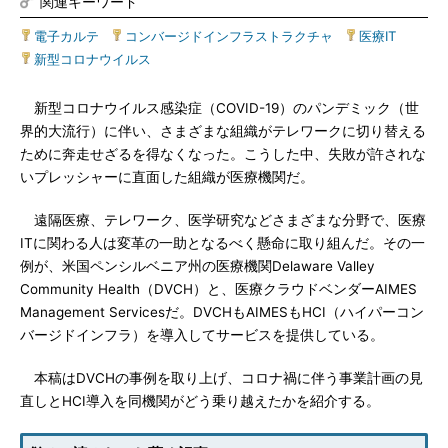
関連キーワード
電子カルテ
|
コンバージドインフラストラクチャ
|
医療IT
新型コロナウイルス
新型コロナウイルス感染症（COVID-19）のパンデミック（世
界的大流行）に伴い、さまざまな組織がテレワークに切り替える
ために奔走せざるを得なくなった。こうした中、失敗が許されな
いプレッシャーに直面した組織が医療機関だ。
遠隔医療、テレワーク、医学研究などさまざまな分野で、医療
ITに関わる人は変革の一助となるべく懸命に取り組んだ。その一
例が、米国ペンシルベニア州の医療機関Delaware Valley
Community Health（DVCH）と、医療クラウドベンダーAIMES
Management Servicesだ。DVCHもAIMESもHCI（ハイパーコン
バージドインフラ）を導入してサービスを提供している。
本稿はDVCHの事例を取り上げ、コロナ禍に伴う事業計画の見
直しとHCI導入を同機関がどう乗り越えたかを紹介する。