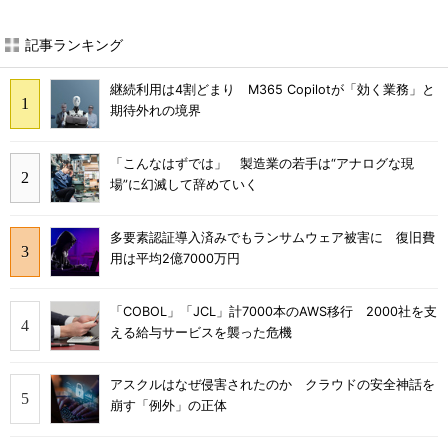
記事ランキング
継続利用は4割どまり M365 Copilotが「効く業務」と
期待外れの境界
「こんなはずでは」 製造業の若手は“アナログな現
場”に幻滅して辞めていく
多要素認証導入済みでもランサムウェア被害に 復旧費
用は平均2億7000万円
「COBOL」「JCL」計7000本のAWS移行 2000社を支
える給与サービスを襲った危機
アスクルはなぜ侵害されたのか クラウドの安全神話を
崩す「例外」の正体