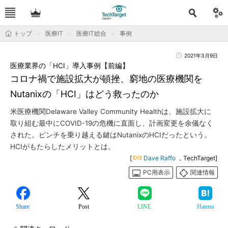
トップ
医療IT
医療IT総合
事例
2021年3月9日
医療業界の「HCI」導入事例【前編】
コロナ禍で施設拡大が頓挫、窮地の医療機関を
Nutanixの「HCI」はどう救ったのか
米医療機関Delaware Valley Community Healthは、施設拡大に
取り組む最中にCOVID-19の危機に直面し、計画変更を余儀なく
された。ピンチを乗り越える鍵はNutanixのHCIだったという。
HCIがもたらしたメリットとは。
[
Dave Raffo
，TechTarget]
PC用表示
関連情報
Share
Post
LINE
Hatena