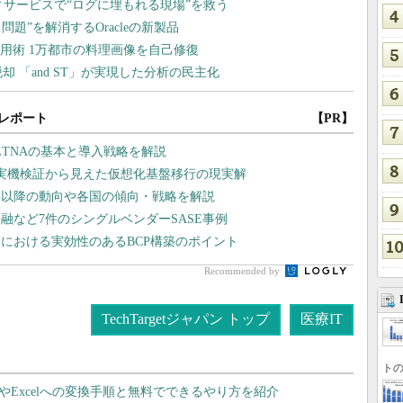
レポート
【PR】
ZTNAの基本と導入戦略を解説
や実機検証から見えた仮想化基盤移行の現実解
6年以降の動向や各国の傾向・戦略を解説
融など7件のシングルベンダーSASE事例
売における実効性のあるBCP構築のポイント
Recommended by
TechTargetジャパン トップ
医療IT
トの
dやExcelへの変換手順と無料でできるやり方を紹介