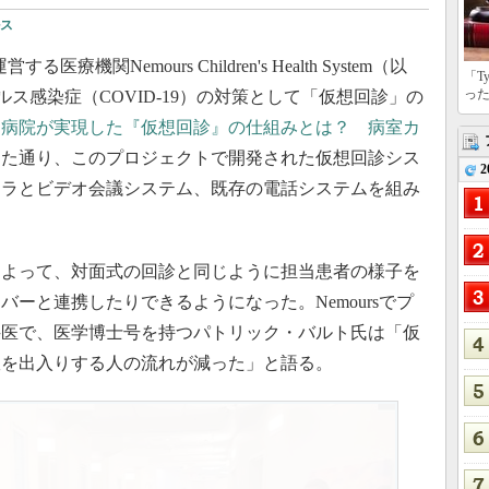
ス
する医療機関Nemours Children's Health System（以
「T
っ
イルス感染症（COVID-19）の対策として「仮想回診」の
「
病院が実現した『仮想回診』の仕組みとは？ 病室カ
した通り、このプロジェクトで開発された仮想回診シス
2
メラとビデオ会議システム、既存の電話システムを組み
よって、対面式の回診と同じように担当患者の様子を
ーと連携したりできるようになった。Nemoursでプ
科医で、医学博士号を持つパトリック・バルト氏は「仮
室を出入りする人の流れが減った」と語る。