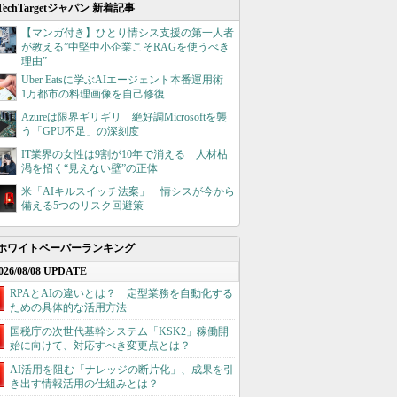
TechTargetジャパン 新着記事
【マンガ付き】ひとり情シス支援の第一人者
が教える”中堅中小企業こそRAGを使うべき
理由”
Uber Eatsに学ぶAIエージェント本番運用術
1万都市の料理画像を自己修復
Azureは限界ギリギリ 絶好調Microsoftを襲
う「GPU不足」の深刻度
IT業界の女性は9割が10年で消える 人材枯
渇を招く“見えない壁”の正体
米「AIキルスイッチ法案」 情シスが今から
備える5つのリスク回避策
ホワイトペーパーランキング
026/08/08 UPDATE
RPAとAIの違いとは？ 定型業務を自動化する
ための具体的な活用方法
国税庁の次世代基幹システム「KSK2」稼働開
始に向けて、対応すべき変更点とは？
AI活用を阻む「ナレッジの断片化」、成果を引
き出す情報活用の仕組みとは？