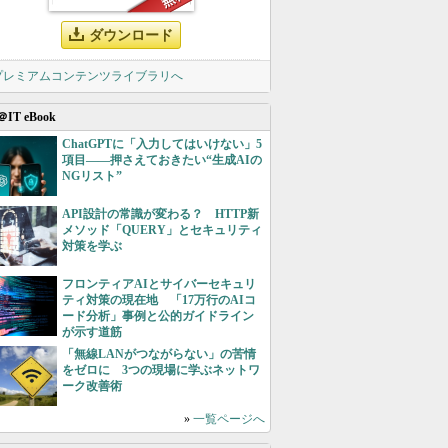
ダウンロード
 プレミアムコンテンツライブラリへ
＠IT eBook
ChatGPTに「入力してはいけない」5
項目――押さえておきたい“生成AIの
NGリスト”
API設計の常識が変わる？ HTTP新
メソッド「QUERY」とセキュリティ
対策を学ぶ
フロンティアAIとサイバーセキュリ
ティ対策の現在地 「17万行のAIコ
ード分析」事例と公的ガイドライン
が示す道筋
「無線LANがつながらない」の苦情
をゼロに 3つの現場に学ぶネットワ
ーク改善術
»
一覧ページへ