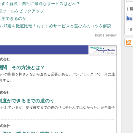
りやすく解説！自社に最適なサービスはどれ？
ト構
管理ツールをピックアップ
で活用できるのか
テム17選を徹底比較！おすすめサービスと選び方のコツを解説
／B
式会社
機関 その方法とは？
務への影響を押さえながら進める必要がある。パンデミック下で一斉に遠
介する。
式会社
制度ができるまでの道のり
般化しているが、制度確立までの道のりは平たんではなかった。完全電子
式会社