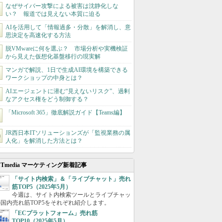
なぜサイバー攻撃による被害は沈静化しな
い？ 報道では見えない本質に迫る
AIを活用して「情報過多・分散」を解消し、意
思決定を高速化する方法
脱VMwareに何を選ぶ？ 市場分析や実機検証
から見えた仮想化基盤移行の現実解
マンガで解説、1日で生成AI環境を構築できる
ワークショップの中身とは？
AIエージェントに潜む“見えないリスク”、過剰
なアクセス権をどう制御する？
「Microsoft 365」徹底解説ガイド【Teams編】
JR西日本ITソリューションズが「監視業務の属
人化」を解消した方法とは？
ITmedia マーケティング新着記事
「サイト内検索」＆「ライブチャット」売れ
筋TOP5（2025年5月）
今週は、サイト内検索ツールとライブチャッ
国内売れ筋TOP5をそれぞれ紹介します。
「ECプラットフォーム」売れ筋
TOP10（2025年5月）