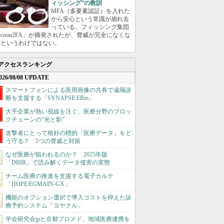
ィッシング”の教訓
MFA（多要素認証）を入れた
から安心という常識が崩れ去
っている。フィッシング集団
ycoon2FA」が摘発されたが、脅威が完全になくな
たというわけではない。
アクセスランキング
026/08/08 UPDATE
スマートフォンによる医用画像の共有で遠隔診
断を支援する「SYNAPSE ERm」
大手企業が熱い視線を注ぐ、医療分野のブロッ
クチェーンの“光と影”
攻撃者にとって格好の標的「医療データ」をど
う守る？ 5つの脅威と対策
なぜ医療が狙われるのか？ 2025年版
「DBIR」で読み解くデータ侵害の実態
チーム医療の推進を支援する電子カルテ
「HOPE/EGMAIN-GX」
機能のオプション選択で導入コストを抑えた診
療予約システム「ヨヤクル」
学会研究会jpと京都プロメド、地域医療連携を