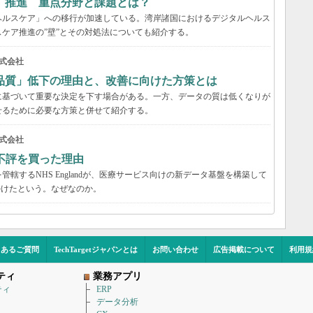
」推進 重点分野と課題とは？
ヘルスケア」への移行が加速している。湾岸諸国におけるデジタルヘルス
ケア推進の”壁”とその対処法についても紹介する。
式会社
品質」低下の理由と、改善に向けた方策とは
に基づいて重要な決定を下す場合がある。一方、データの質は低くなりが
せるために必要な方策と併せて紹介する。
式会社
不評を買った理由
轄するNHS Englandが、医療サービス向けの新データ基盤を構築して
かけたという。なぜなのか。
くあるご質問
TechTargetジャパンとは
お問い合わせ
広告掲載について
利用規
ティ
業務アプリ
ティ
ERP
データ分析