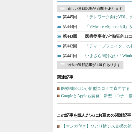
新しい連載記事が 3898 件あります
445
「テレワーク向けVDI
444
「VMware vSphere
443
医療従事者が“熱狂的IT
442
「ディープフェイク」の
441
いまさら聞けない「Windows
過去の連載記事が 440 件あります
関連記事
医療機関CIOが新型コロナで直面する
GoogleとAppleも開発 新型コロ