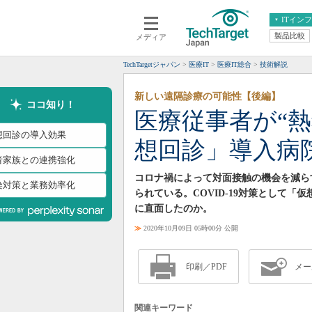
ITイン
製品比較
メディア
クラウド
エンタープライズ
ERP
仮想化
TechTargetジャパン
医療IT
医療IT総合
技術解説
データ分析
サーバ＆ストレージ
新しい遠隔診療の可能性【後編】
CX
スマートモバイル
ココ知り！
医療従事者が“熱
情報系システム
ネットワーク
想回診の導入効果
想回診」導入病
システム運用管理
者家族との連携強化
コロナ禍によって対面接触の機会を減ら
染対策と業務効率化
られている。COVID-19対策として
に直面したのか。
≫
2020年10月09日 05時00分 公開
印刷／PDF
メー
関連キーワード