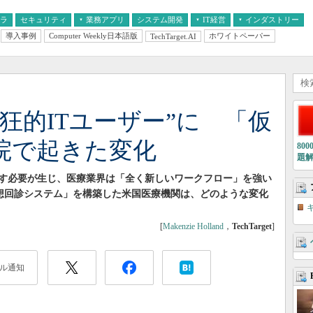
フラ
セキュリティ
業務アプリ
システム開発
IT経営
インダストリー
導入事例
Computer Weekly日本語版
ホワイトペーパー
TechTarget.AI
AI
経営とIT
医療IT
中堅・中小企業とIT
教育IT
狂的ITユーザー”に 「仮
院で起きた変化
80
題
す必要が生じ、医療業界は「全く新しいワークフロー」を強い
「仮想回診システム」を構築した米国医療機関は、どのような変化
[
Makenzie Holland
，
TechTarget
]
ル通知