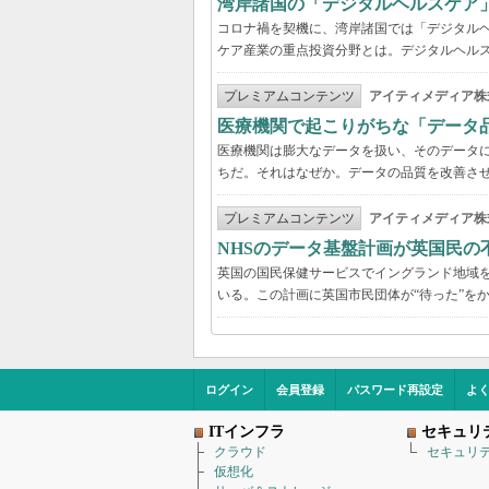
湾岸諸国の「デジタルヘルスケア
コロナ禍を契機に、湾岸諸国では「デジタル
ケア産業の重点投資分野とは。デジタルヘルス
プレミアムコンテンツ
アイティメディア株
医療機関で起こりがちな「データ
医療機関は膨大なデータを扱い、そのデータ
ちだ。それはなぜか。データの品質を改善さ
プレミアムコンテンツ
アイティメディア株
NHSのデータ基盤計画が英国民の
英国の国民保健サービスでイングランド地域を管
いる。この計画に英国市民団体が“待った”を
ログイン
会員登録
パスワード再設定
よ
ITインフラ
セキュリ
クラウド
セキュリ
仮想化