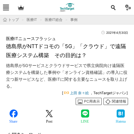
トップ
医療IT
医療IT総合
事例
2021年4月30日
医療ITニュースフラッシュ
徳島県がNTTドコモの「5G」「クラウド」で遠隔
医療システム構築 その目的は？
徳島県が5Gサービスとクラウドサービスで県立病院向け遠隔医
療システムを構築した事例や「オンライン資格確認」の導入に役
立つ新サービスなど、医療ITに関する主要なニュースを取り上げ
る。
[
上田 奈々絵
，TechTargetジャパン]
PC用表示
関連情報
Share
Post
LINE
Hatena