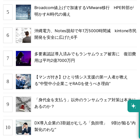
Broadcom値上げで加速するVMware移行 HPE幹部が
明かすAI時代の備え
沖縄電力、Notes脱却で年1万5000時間減 kintone市民
開発を安全に広げた6手
多要素認証導入済みでもランサムウェア被害に 復旧費
用は平均2億7000万円
【マンガ付き】ひとり情シス支援の第一人者が教え
る”中堅中小企業こそRAGを使うべき理由”
「身代金を支払う」以外のランサムウェア対策は本当に
あるのか？
DX導入企業の3割超がむしろ「負担増」 9割が陥る“内
製化のわな”