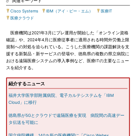
関連キーワード
Cisco Systems
|
IBM（アイ・ビー・エム）
|
医療IT
|
医療クラウド
医療機関は2021年3月にプレ運用が開始した「オンライン資格
確認」や、2024年4月に医療従事者に適用される時間外労働上限
規制への対処を迫られている。こうした医療機関の課題解決を支
援する新製品・新サービスの登場や、徳島県の複数の県立病院に
おける遠隔医療システムの導入事例など、医療ITの主要なニュー
スを紹介する。
紹介するニュース
福井大学医学部附属病院、電子カルテシステムを「IBM
Cloud」に移行
徳島県が5Gとクラウドで遠隔医療を実現 病院間の高速デー
タ伝送を可能に
国立病院機構、140カ所の医療機関に「Cisco Webex