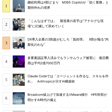
継続利用は4割どまり M365 Copilotが「効く業務」と
期待外れの境界
「こんなはずでは」 製造業の若手は“アナログな現
場”に幻滅して辞めていく
DX導入企業の3割超がむしろ「負担増」 9割が陥る“内
製化のわな”
多要素認証導入済みでもランサムウェア被害に 復旧費
用は平均2億7000万円
Claude Codeでは「エージェントを作るな、スキルを作
れ」 Anthropicが示すAI構築術
Broadcom値上げで加速するVMware移行 HPE幹部が
明かすAI時代の備え