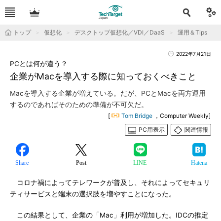
トップ
仮想化
デスクトップ仮想化／VDI／DaaS
運用＆Tips
2022年7月21日
PCとは何が違う？
企業がMacを導入する際に知っておくべきこと
Macを導入する企業が増えている。だが、PCとMacを両方運用
するのであればそのための準備が不可欠だ。
[
Tom Bridge
，Computer Weekly]
PC用表示
関連情報
Share
Post
LINE
Hatena
コロナ禍によってテレワークが普及し、それによってセキュリ
ティサービスと端末の選択肢を増やすことになった。
この結果として、企業の「Mac」利用が増加した。IDCの推定