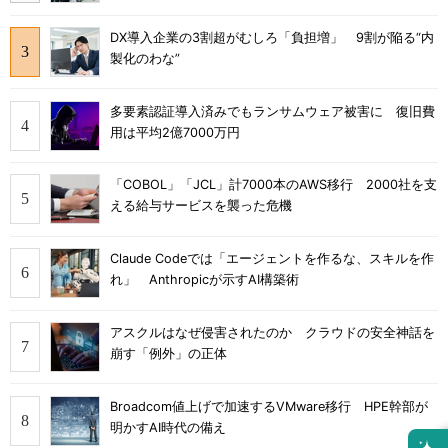
DX導入企業の3割超がむしろ「負担増」 9割が陥る“内
製化のわな”
多要素認証導入済みでもランサムウェア被害に 復旧費
用は平均2億7000万円
「COBOL」「JCL」計7000本のAWS移行 2000社を支
える給与サービスを襲った危機
Claude Codeでは「エージェントを作るな、スキルを作
れ」 Anthropicが示すAI構築術
アスクルはなぜ侵害されたのか クラウドの安全神話を
崩す「例外」の正体
Broadcom値上げで加速するVMware移行 HPE幹部が
明かすAI時代の備え