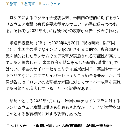
教育
|
教育IT
|
マルウェア
ロシアによるウクライナ侵攻以来、米国内の標的に対するラン
サムウェア攻撃（身代金要求型マルウェア）の手は緩みつつあ
る。それでも2022年4月には幾つかの攻撃が報告、公表された。
米連邦捜査局（FBI）は2022年4月20日（現地時間、以下同
じ）、米国内の重要なインフラを混乱させる目的で、農業関連組
織を標的としたランサムウェア攻撃が実施される可能性が高まっ
ていると警告した 。米国政府が懸念を示した産業は農業だけで
はない。米国のサイバーセキュリティ当局は同日、英国やオース
トラリアなどと共同でサイバーセキュリティ勧告を発表した。共
同勧告には「ロシアの攻撃者が米国に対してサイバー攻撃を実施
する可能性が増大している」という記載がある 。
結局のところ2022年4月には、米国の重要なインフラに対する
ランサムウェア攻撃は報道も公表もされなかった。だが大学をは
じめとする教育機関に対する攻撃はあった。
ランサムウェア集団に狙われる教育機関 被害の実態は