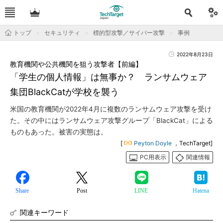
トップ
セキュリティ
標的型攻撃／サイバー攻撃
事例
2022年8月23日
教育機関や公共機関を狙う攻撃者【前編】
「学生の個人情報」は無事か？ ランサムウェア
集団BlackCatが学校を襲う
米国の教育機関が2022年4月に複数のランサムウェア攻撃を受け
た。その中にはランサムウェア攻撃グループ「BlackCat」による
ものもあった。被害の実態は。
[
Peyton Doyle
，TechTarget]
PC用表示
関連情報
Share
Post
LINE
Hatena
関連キーワード