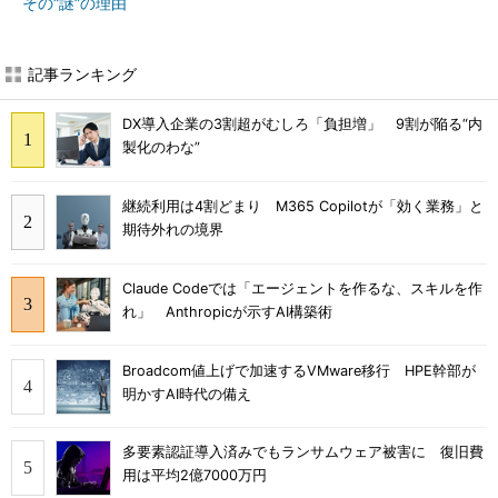
その“謎”の理由
記事ランキング
DX導入企業の3割超がむしろ「負担増」 9割が陥る“内
製化のわな”
継続利用は4割どまり M365 Copilotが「効く業務」と
期待外れの境界
Claude Codeでは「エージェントを作るな、スキルを作
れ」 Anthropicが示すAI構築術
Broadcom値上げで加速するVMware移行 HPE幹部が
明かすAI時代の備え
多要素認証導入済みでもランサムウェア被害に 復旧費
用は平均2億7000万円