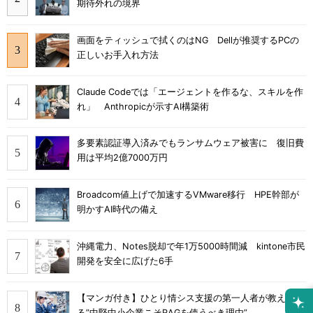
期待外れの境界
画面をティッシュで拭くのはNG Dellが推奨するPCの
正しいお手入れ方法
Claude Codeでは「エージェントを作るな、スキルを作
れ」 Anthropicが示すAI構築術
多要素認証導入済みでもランサムウェア被害に 復旧費
用は平均2億7000万円
Broadcom値上げで加速するVMware移行 HPE幹部が
明かすAI時代の備え
沖縄電力、Notes脱却で年1万5000時間減 kintone市民
開発を安全に広げた6手
【マンガ付き】ひとり情シス支援の第一人者が教え
る”中堅中小企業こそRAGを使うべき理由”