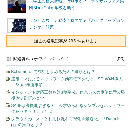
「学生の個人情報」は無事か？ ランサムウェア集
団BlackCatが学校を襲う
ランサムウェア感染で直面する「バックアップのジ
レンマ」問題
過去の連載記事が 295 件あります
関連資料（ホワイトペーパー）
[PR]
Kubernetesで成功を収めるための道筋とは？
選定ミスによるネットワーク効率低下を防ぐ SD-WAN導入
「5つの考慮事項」
インシデント対応工数を約3割削減、東京ガスの事例に学ぶ監
視体制刷新のコツ
SASEは高機能すぎる？ 今求められるシンプルなネットワー
ク＆セキュリティとは
クラウドのコストと利用状況を可視化＆最適化、「Datado
g」の実力とは？