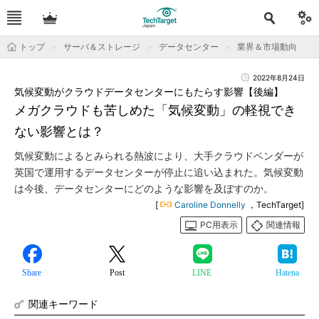
トップ
サーバ＆ストレージ
データセンター
業界＆市場動向
2022年8月24日
気候変動がクラウドデータセンターにもたらす影響【後編】
メガクラウドも苦しめた「気候変動」の軽視でき
ない影響とは？
気候変動によるとみられる熱波により、大手クラウドベンダーが
英国で運用するデータセンターが停止に追い込まれた。気候変動
は今後、データセンターにどのような影響を及ぼすのか。
[
Caroline Donnelly
，TechTarget]
PC用表示
関連情報
Share
Post
LINE
Hatena
関連キーワード