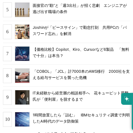
面接官の“勘”と「週3出社」が招く悲劇 エンジニアが
逃げ出す職場の条件
Joshinが「ピースサイン」で勤怠打刻 共用PCの「パ
スワード忘れ」を解消
【価格比較】Copilot、Kiro、Cursorなど6製品 「無料
で十分」は本当？
「COBOL」「JCL」計7000本のAWS移行 2000社を支
える給与サービスを襲った危機
IT未経験から経営層の相談相手へ 花キューピット星野
氏が「便利屋」を脱するまで
1時間放置したら「詰む」 IBMセキュリティ調査で判明
したAI時代のデータ防御策