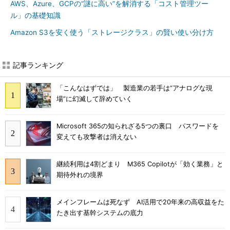
AWS、Azure、GCPの“謎に高い”を解消する「コスト管理ツー
ル」の基礎知識
Amazon S3を安く使う「ストレージクラス」の賢い使い分け方
記事ランキング
「こんなはずでは」 製造業の若手は“アナログな現
場”に幻滅して辞めていく
Microsoft 365の知られざる5つの裏口 パスワードを
変えても攻撃者は消えない
継続利用は4割どまり M365 Copilotが「効く業務」と
期待外れの境界
メインフレームは死なず AI活用で20年来の高収益をた
たき出す基幹システムの底力