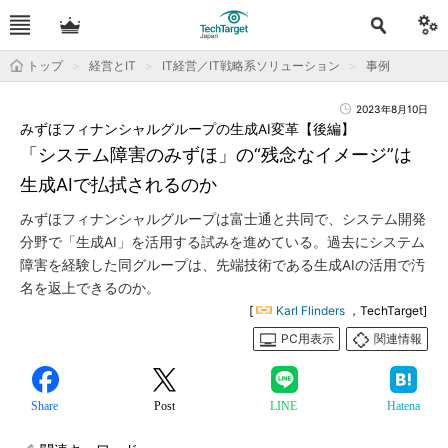
トップ
経営とIT
IT経営／IT戦略系ソリューション
事例
2023年8月10日
みずほフィナンシャルグループの生成AI変革【後編】
「システム障害のみずほ」の“残念なイメージ”は
生成AIで払拭されるのか
みずほフィナンシャルグループは富士通と共同で、システム開発
分野で「生成AI」を活用する試みを進めている。過去にシステム
障害を経験した同グループは、先端技術である生成AIの活用で汚
名を返上できるのか。
[
Karl Flinders
，TechTarget]
PC用表示
関連情報
Share
Post
LINE
Hatena