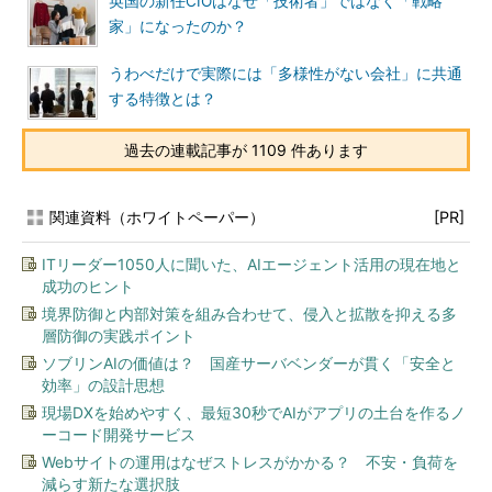
英国の新任CIOはなぜ「技術者」ではなく「戦略
家」になったのか？
うわべだけで実際には「多様性がない会社」に共通
する特徴とは？
過去の連載記事が 1109 件あります
関連資料（ホワイトペーパー）
[PR]
ITリーダー1050人に聞いた、AIエージェント活用の現在地と
成功のヒント
境界防御と内部対策を組み合わせて、侵入と拡散を抑える多
層防御の実践ポイント
ソブリンAIの価値は？ 国産サーバベンダーが貫く「安全と
効率」の設計思想
現場DXを始めやすく、最短30秒でAIがアプリの土台を作るノ
ーコード開発サービス
Webサイトの運用はなぜストレスがかかる？ 不安・負荷を
減らす新たな選択肢