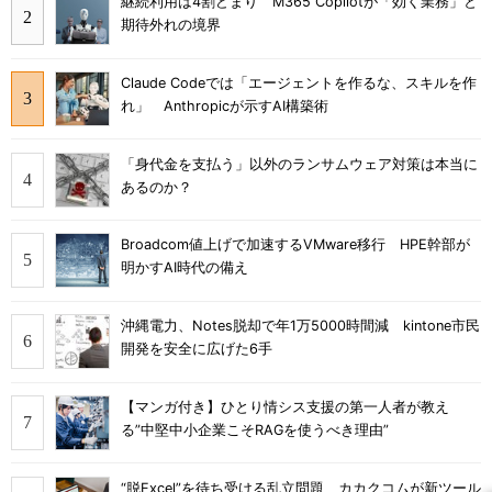
継続利用は4割どまり M365 Copilotが「効く業務」と
期待外れの境界
Claude Codeでは「エージェントを作るな、スキルを作
れ」 Anthropicが示すAI構築術
「身代金を支払う」以外のランサムウェア対策は本当に
あるのか？
Broadcom値上げで加速するVMware移行 HPE幹部が
明かすAI時代の備え
沖縄電力、Notes脱却で年1万5000時間減 kintone市民
開発を安全に広げた6手
【マンガ付き】ひとり情シス支援の第一人者が教え
る”中堅中小企業こそRAGを使うべき理由”
“脱Excel”を待ち受ける乱立問題 カカクコムが新ツール