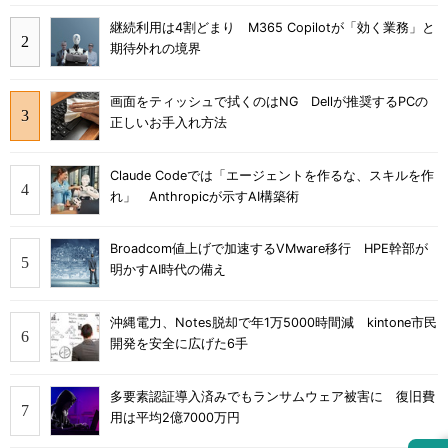
継続利用は4割どまり M365 Copilotが「効く業務」と
期待外れの境界
画面をティッシュで拭くのはNG Dellが推奨するPCの
正しいお手入れ方法
Claude Codeでは「エージェントを作るな、スキルを作
れ」 Anthropicが示すAI構築術
Broadcom値上げで加速するVMware移行 HPE幹部が
明かすAI時代の備え
沖縄電力、Notes脱却で年1万5000時間減 kintone市民
開発を安全に広げた6手
多要素認証導入済みでもランサムウェア被害に 復旧費
用は平均2億7000万円