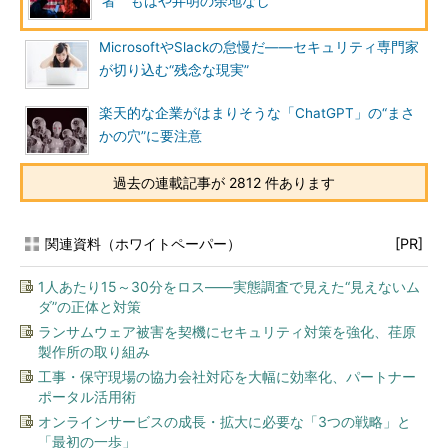
者 もはや弁明の余地なし
MicrosoftやSlackの怠慢だ――セキュリティ専門家
が切り込む“残念な現実”
楽天的な企業がはまりそうな「ChatGPT」の“まさ
かの穴”に要注意
過去の連載記事が 2812 件あります
関連資料（ホワイトペーパー）
[PR]
1人あたり15～30分をロス――実態調査で見えた“見えないム
ダ”の正体と対策
ランサムウェア被害を契機にセキュリティ対策を強化、荏原
製作所の取り組み
工事・保守現場の協力会社対応を大幅に効率化、パートナー
ポータル活用術
オンラインサービスの成長・拡大に必要な「3つの戦略」と
「最初の一歩」