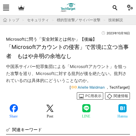
トップ
セキュリティ
標的型攻撃／サイバー攻撃
技術解説
2023年10月16日
Microsoftに問う「安全対策とは何か」【後編】
「Microsoftアカウントの侵害」で苦境に立つ当事
者 もはや弁明の余地なし
中国系サイバー犯罪集団による「Microsoftアカウント」を狙っ
た攻撃を巡り、Microsoftに対する批判が後を絶たない。批判さ
れているのは具体的にどういうことなのか。
[
Arielle Waldman
，TechTarget]
PC用表示
関連情報
Share
Post
LINE
Hatena
関連キーワード