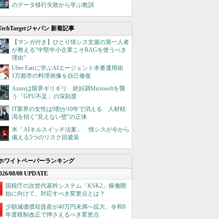
のデータ移行失敗から学ぶ教訓
TechTargetジャパン 新着記事
【マンガ付き】ひとり情シス支援の第一人者
が教える”中堅中小企業こそRAGを使うべき
理由”
Uber Eatsに学ぶAIエージェント本番運用術
1万都市の料理画像を自己修復
Azureは限界ギリギリ 絶好調Microsoftを襲
う「GPU不足」の深刻度
IT業界の女性は9割が10年で消える 人材枯
渇を招く“見えない壁”の正体
米「AIキルスイッチ法案」 情シスが今から
備える5つのリスク回避策
ホワイトペーパーランキング
026/08/08 UPDATE
国税庁の次世代基幹システム「KSK2」稼働開
始に向けて、対応すべき変更点とは？
少額減価償却資産が40万円未満へ拡大、令和8
年度税制改正で押さえるべき変更点