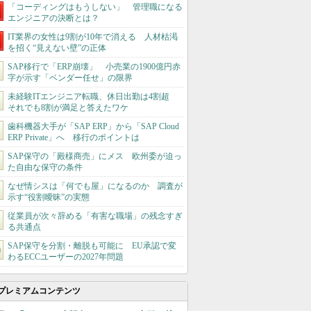
「コーディングはもうしない」 管理職になる
エンジニアの決断とは？
IT業界の女性は9割が10年で消える 人材枯渇
を招く“見えない壁”の正体
SAP移行で「ERP崩壊」 小売業の1900億円赤
字が示す「ベンダー任せ」の限界
未経験ITエンジニア転職、休日出勤は4割超
それでも8割が満足と答えたワケ
歯科機器大手が「SAP ERP」から「SAP Cloud
ERP Private」へ 移行のポイントは
SAP保守の「殿様商売」にメス 欧州委が迫っ
た自由な保守の条件
なぜ情シスは「何でも屋」になるのか 調査が
示す“役割曖昧”の実態
従業員が次々辞める「有害な職場」の残念すぎ
る共通点
SAP保守を分割・離脱も可能に EU承認で変
わるECCユーザーの2027年問題
プレミアムコンテンツ