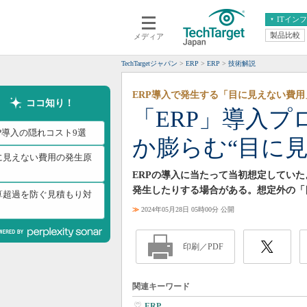
ITイン
製品比較
メディア
クラウド
エンタープライズ
ERP
仮想化
TechTargetジャパン
ERP
ERP
技術解説
データ分析
サーバ＆ストレージ
ERP導入で発生する「目に見えない費用
CX
スマートモバイル
ココ知り！
「ERP」導入
情報系システム
ネットワーク
RP導入の隠れコスト9選
か膨らむ“目に見
システム運用管理
に見えない費用の発生原
ERPの導入に当たって当初想定してい
発生したりする場合がある。想定外の「
算超過を防ぐ見積もり対
≫
2024年05月28日 05時00分 公開
印刷／PDF
関連キーワード
ERP