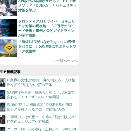
API設計の常識が変わる？ HTTP新
メソッド「QUERY」とセキュリティ
対策を学ぶ
フロンティアAIとサイバーセキュリ
ティ対策の現在地 「17万行のAIコ
ード分析」事例と公的ガイドライン
が示す道筋
「無線LANがつながらない」の苦情
をゼロに 3つの現場に学ぶネットワ
ーク改善術
»
一覧ページへ
ERP 新着記事
IT業界の女性は9割が10年で消える 人材枯
渇を招く“見えない壁”の正体
SAP保守を分割・離脱も可能に EU承認で
変わるECCユーザーの2027年問題
現場の“勝手な機能追加”でERP予算が崩壊
情シスが押さえるスコープ防衛7カ条
「即戦力」は幻想？ 中途の3割が消えるAI
時代のエンジニア生存戦略
クラウドERPへの移行は正解か？ 2800万件