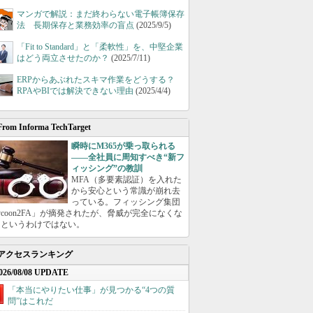
マンガで解説：まだ終わらない電子帳簿保存
法 長期保存と業務効率の盲点
(2025/9/5)
「Fit to Standard」と「柔軟性」を、中堅企業
はどう両立させたのか？
(2025/7/11)
ERPからあぶれたスキマ作業をどうする？
RPAやBIでは解決できない理由
(2025/4/4)
From Informa TechTarget
瞬時にM365が乗っ取られる
――全社員に周知すべき“新フ
ィッシング”の教訓
MFA（多要素認証）を入れた
から安心という常識が崩れ去
っている。フィッシング集団
ycoon2FA」が摘発されたが、脅威が完全になくな
たというわけではない。
アクセスランキング
026/08/08 UPDATE
「本当にやりたい仕事」が見つかる“4つの質
問”はこれだ