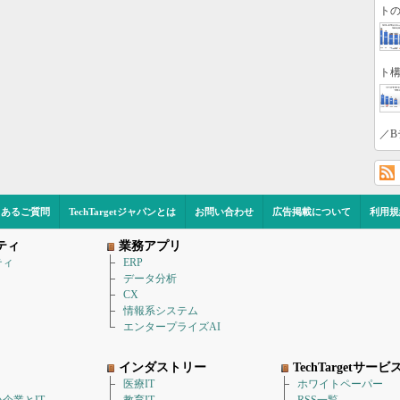
トの
ト構
／B
くあるご質問
TechTargetジャパンとは
お問い合わせ
広告掲載について
利用規
ティ
業務アプリ
ティ
ERP
データ分析
CX
情報系システム
エンタープライズAI
インダストリー
TechTargetサービ
医療IT
ホワイトペーパー