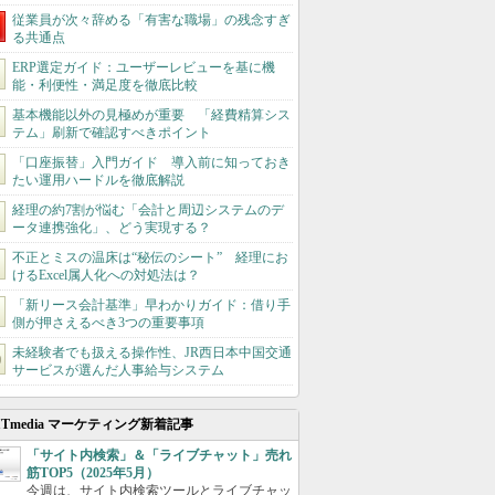
従業員が次々辞める「有害な職場」の残念すぎ
る共通点
ERP選定ガイド：ユーザーレビューを基に機
能・利便性・満足度を徹底比較
基本機能以外の見極めが重要 「経費精算シス
テム」刷新で確認すべきポイント
「口座振替」入門ガイド 導入前に知っておき
たい運用ハードルを徹底解説
経理の約7割が悩む「会計と周辺システムのデ
ータ連携強化」、どう実現する？
不正とミスの温床は“秘伝のシート” 経理にお
けるExcel属人化への対処法は？
「新リース会計基準」早わかりガイド：借り手
側が押さえるべき3つの重要事項
未経験者でも扱える操作性、JR西日本中国交通
サービスが選んだ人事給与システム
ITmedia マーケティング新着記事
「サイト内検索」＆「ライブチャット」売れ
筋TOP5（2025年5月）
今週は、サイト内検索ツールとライブチャッ