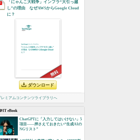
「にゃんこ大戦争」インフラ“大引っ越
し”の理由 なぜAWSからGoogle Cloud
に？
ダウンロード
 プレミアムコンテンツライブラリへ
＠IT eBook
ChatGPTに「入力してはいけない」5
項目――押さえておきたい“生成AIの
NGリスト”