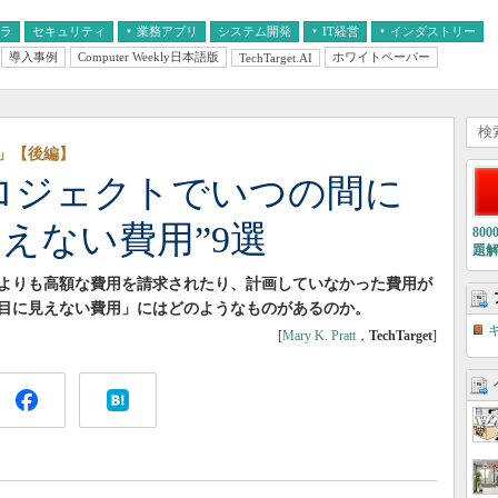
フラ
セキュリティ
業務アプリ
システム開発
IT経営
インダストリー
導入事例
Computer Weekly日本語版
ホワイトペーパー
TechTarget.AI
AI
経営とIT
医療IT
中堅・中小企業とIT
教育IT
」【後編】
プロジェクトでいつの間に
えない費用”9選
80
題
たよりも高額な費用を請求されたり、計画していなかった費用が
目に見えない費用」にはどのようなものがあるのか。
[
Mary K. Pratt
，
TechTarget
]