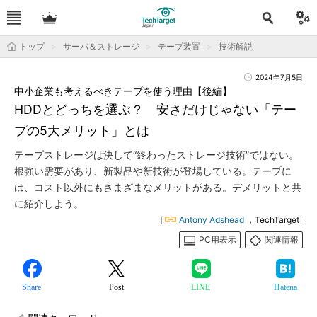
トップ
サーバ＆ストレージ
テープ装置
技術解説
2024年7月5日
中小企業も考えるべきテープを使う理由【後編】
HDDとどっちを選ぶ？ 安さだけじゃない「テー
プの5大メリット」とは
テープストレージは決して“終わったストレージ技術”ではない。
根強い需要があり、新製品や新技術が登場している。テープに
は、コスト以外にもさまざまなメリットがある。デメリットと共
に紹介しよう。
[
Antony Adshead
，TechTarget]
PC用表示
関連情報
Share
Post
LINE
Hatena