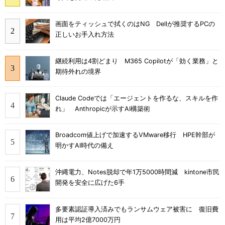
画面をティッシュで拭くのはNG Dellが推奨するPCの
正しいお手入れ方法
継続利用は4割どまり M365 Copilotが「効く業務」と
期待外れの境界
Claude Codeでは「エージェントを作るな、スキルを作
れ」 Anthropicが示すAI構築術
Broadcom値上げで加速するVMware移行 HPE幹部が
明かすAI時代の備え
沖縄電力、Notes脱却で年1万5000時間減 kintone市民
開発を安全に広げた6手
多要素認証導入済みでもランサムウェア被害に 復旧費
用は平均2億7000万円