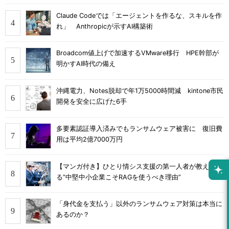
Claude Codeでは「エージェントを作るな、スキルを作
れ」 Anthropicが示すAI構築術
Broadcom値上げで加速するVMware移行 HPE幹部が
明かすAI時代の備え
沖縄電力、Notes脱却で年1万5000時間減 kintone市民
開発を安全に広げた6手
多要素認証導入済みでもランサムウェア被害に 復旧費
用は平均2億7000万円
【マンガ付き】ひとり情シス支援の第一人者が教え
る”中堅中小企業こそRAGを使うべき理由”
「身代金を支払う」以外のランサムウェア対策は本当に
あるのか？