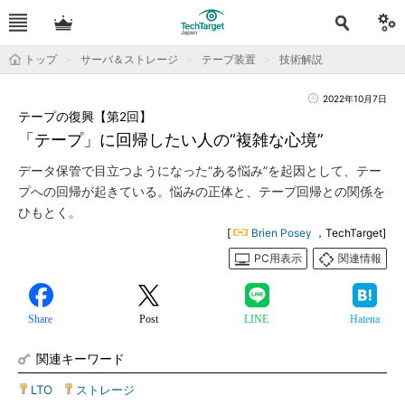
トップ
サーバ＆ストレージ
テープ装置
技術解説
2022年10月7日
テープの復興【第2回】
「テープ」に回帰したい人の“複雑な心境”
データ保管で目立つようになった“ある悩み”を起因として、テー
プへの回帰が起きている。悩みの正体と、テープ回帰との関係を
ひもとく。
[
Brien Posey
，TechTarget]
PC用表示
関連情報
Share
Post
LINE
Hatena
関連キーワード
LTO
|
ストレージ