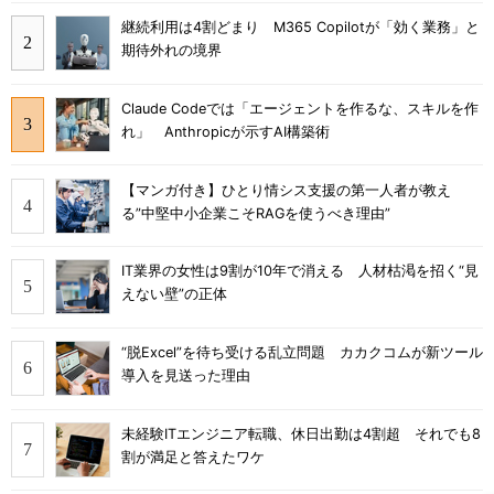
継続利用は4割どまり M365 Copilotが「効く業務」と
期待外れの境界
Claude Codeでは「エージェントを作るな、スキルを作
れ」 Anthropicが示すAI構築術
【マンガ付き】ひとり情シス支援の第一人者が教え
る”中堅中小企業こそRAGを使うべき理由”
IT業界の女性は9割が10年で消える 人材枯渇を招く“見
えない壁”の正体
“脱Excel”を待ち受ける乱立問題 カカクコムが新ツール
導入を見送った理由
未経験ITエンジニア転職、休日出勤は4割超 それでも8
割が満足と答えたワケ