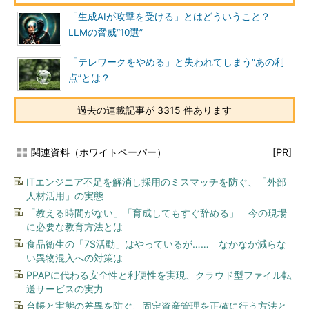
「生成AIが攻撃を受ける」とはどういうこと？
LLMの脅威“10選”
「テレワークをやめる」と失われてしまう“あの利
点”とは？
過去の連載記事が 3315 件あります
関連資料（ホワイトペーパー）
[PR]
ITエンジニア不足を解消し採用のミスマッチを防ぐ、「外部
人材活用」の実態
「教える時間がない」「育成してもすぐ辞める」 今の現場
に必要な教育方法とは
食品衛生の「7S活動」はやっているが…… なかなか減らな
い異物混入への対策は
PPAPに代わる安全性と利便性を実現、クラウド型ファイル転
送サービスの実力
台帳と実態の差異を防ぐ、固定資産管理を正確に行う方法と