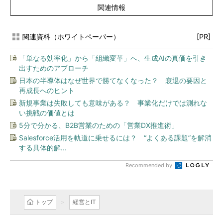
関連情報
関連資料（ホワイトペーパー）
[PR]
「単なる効率化」から「組織変革」へ、生成AIの真価を引き
出すためのアプローチ
日本の半導体はなぜ世界で勝てなくなった？ 衰退の要因と
再成長へのヒント
新規事業は失敗しても意味がある？ 事業化だけでは測れな
い挑戦の価値とは
5分で分かる、B2B営業のための「営業DX推進術」
Salesforce活用を軌道に乗せるには？ “よくある課題”を解消
する具体的解...
Recommended by
トップ
経営とIT