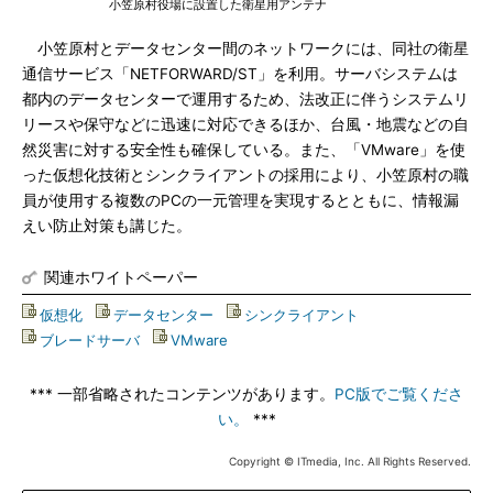
小笠原村役場に設置した衛星用アンテナ
小笠原村とデータセンター間のネットワークには、同社の衛星
通信サービス「NETFORWARD/ST」を利用。サーバシステムは
都内のデータセンターで運用するため、法改正に伴うシステムリ
リースや保守などに迅速に対応できるほか、台風・地震などの自
然災害に対する安全性も確保している。また、「VMware」を使
った仮想化技術とシンクライアントの採用により、小笠原村の職
員が使用する複数のPCの一元管理を実現するとともに、情報漏
えい防止対策も講じた。
関連ホワイトペーパー
仮想化
|
データセンター
|
シンクライアント
|
ブレードサーバ
|
VMware
*** 一部省略されたコンテンツがあります。
PC版でご覧くださ
い。
***
Copyright © ITmedia, Inc. All Rights Reserved.