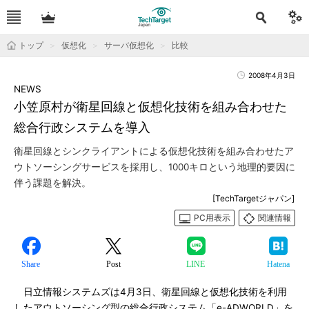
トップ
仮想化
サーバ仮想化
比較
2008年4月3日
NEWS
小笠原村が衛星回線と仮想化技術を組み合わせた
総合行政システムを導入
衛星回線とシンクライアントによる仮想化技術を組み合わせたア
ウトソーシングサービスを採用し、1000キロという地理的要因に
伴う課題を解決。
[TechTargetジャパン]
PC用表示
関連情報
Share
Post
LINE
Hatena
日立情報システムズは4月3日、衛星回線と仮想化技術を利用
したアウトソーシング型の総合行政システム「e-ADWORLD」を