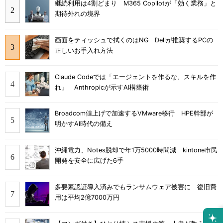
継続利用は4割どまり M365 Copilotが「効く業務」と
期待外れの境界
画面をティッシュで拭くのはNG Dellが推奨するPCの
正しいお手入れ方法
Claude Codeでは「エージェントを作るな、スキルを作
れ」 Anthropicが示すAI構築術
Broadcom値上げで加速するVMware移行 HPE幹部が
明かすAI時代の備え
沖縄電力、Notes脱却で年1万5000時間減 kintone市民
開発を安全に広げた6手
多要素認証導入済みでもランサムウェア被害に 復旧費
用は平均2億7000万円