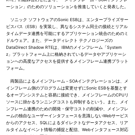
ーション」のためのソリューションを推進していくと発表した。
ソニック ソフトウェアのSonic ESBは、エンタープライズサー
ビスバス（ESB）を実装し、異なるシステム同士の接続とリアル
タイムデータ連携を可能にするアプリケーション統合のためのミ
ドルウェア。また、データディレクト テクノロジーズの
DataDirect Shadow RTEは、IBMのメインフレーム「System
z」プラットフォーム上に格納されているデータやアプリケーシ
ョンへの高度なアクセスを提供するメインフレーム連携プラット
フォーム。
両製品によるメインフレーム－SOAインテグレーションは、メ
インフレーム側のプログラムは変更せずにSonic ESBを基盤とす
るオープンシステムと容易に接続でき、メインフレームのCPUリ
ソースに掛かるランニングコストも抑制するという。また、メイ
ンフレーム連携のための開発・保守コストの削減や、メインフレ
ームの独自なユーザーインタフェースを意識しないWebサービス
からのアクセス、SQLによるダイレクトなデータアクセス、リア
ルタイムなイベント情報の捕捉と配信、Webインタフェース対応