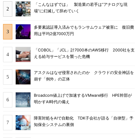
「こんなはずでは」 製造業の若手は“アナログな現
場”に幻滅して辞めていく
多要素認証導入済みでもランサムウェア被害に 復旧費
用は平均2億7000万円
「COBOL」「JCL」計7000本のAWS移行 2000社を支
える給与サービスを襲った危機
アスクルはなぜ侵害されたのか クラウドの安全神話を
崩す「例外」の正体
Broadcom値上げで加速するVMware移行 HPE幹部が
明かすAI時代の備え
障害対処をAIで自動化 TDK子会社が語る「自律型」予
知保全システムの裏側