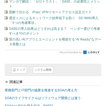
マンガで解説：「ゼロトラスト」「SASE」の必要性とメリッ
ト
図解で分かる、IPsec VPNリモートアクセス設定ガイド
選定ミスによるネットワーク効率低下を防ぐ SD-WAN導入
「5つの考慮事項」
SASEの導入効果はどうすれば高まる？ ベンダー選びで考慮
すべき10のポイント
質の高いAIアプリとエージェントを構築する“AI Ready”なデー
タ基盤とは
Recommended by
トップ
システム開発
関連記事
業務部門とIT部門の協業を推進するSOAの考え方
SOAのライフサイクルはソフトウェア開発とは違う
SOAからROIを得る方法 PART1