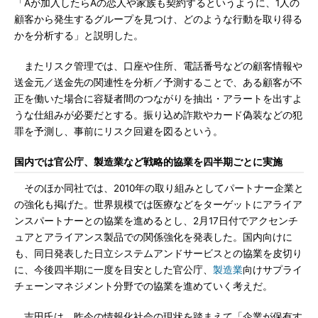
「Aが加入したらAの恋人や家族も契約するというように、1人の
顧客から発生するグループを見つけ、どのような行動を取り得る
かを分析する」と説明した。
またリスク管理では、口座や住所、電話番号などの顧客情報や
送金元／送金先の関連性を分析／予測することで、ある顧客が不
正を働いた場合に容疑者間のつながりを抽出・アラートを出すよ
うな仕組みが必要だとする。振り込め詐欺やカード偽装などの犯
罪を予測し、事前にリスク回避を図るという。
国内では官公庁、製造業など戦略的協業を四半期ごとに実施
そのほか同社では、2010年の取り組みとしてパートナー企業と
の強化も掲げた。世界規模では医療などをターゲットにアライア
ンスパートナーとの協業を進めるとし、2月17日付でアクセンチ
ュアとアライアンス製品での関係強化を発表した。国内向けに
も、同日発表した日立システムアンドサービスとの協業を皮切り
に、今後四半期に一度を目安とした官公庁、
製造業
向けサプライ
チェーンマネジメント分野での協業を進めていく考えだ。
吉田氏は、昨今の情報化社会の現状を踏まえて「企業が保有す