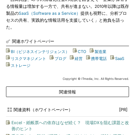
る情報量は増加する一方で、共有が進まない。2010年以降は既存
製品の
SaaS（Software as a Service）
提供も視野に、分析プロ
セスの共有、実践的な情報活用を支援していく」と抱負を語っ
た。
関連ホワイトペーパー
BI（ビジネスインテリジェンス）
|
CTO
|
製造業
|
リスクマネジメント
|
ブログ
|
経営
|
携帯電話
|
SaaS
|
ストレージ
Copyright © ITmedia, Inc. All Rights Reserved.
関連情報
関連資料（ホワイトペーパー）
[PR]
Excel・紙帳票への依存はなぜ続く？ 現場DXを阻む課題と改
善のヒント