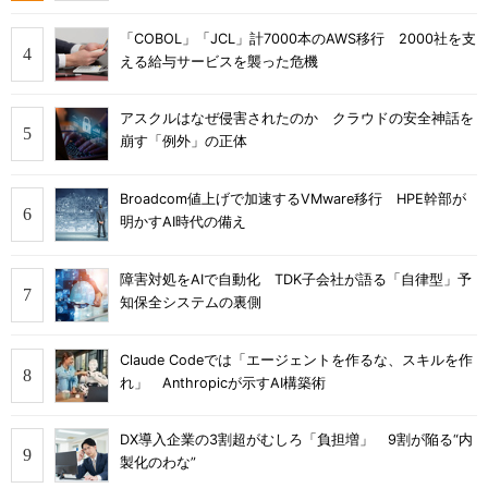
「COBOL」「JCL」計7000本のAWS移行 2000社を支
える給与サービスを襲った危機
アスクルはなぜ侵害されたのか クラウドの安全神話を
崩す「例外」の正体
Broadcom値上げで加速するVMware移行 HPE幹部が
明かすAI時代の備え
障害対処をAIで自動化 TDK子会社が語る「自律型」予
知保全システムの裏側
Claude Codeでは「エージェントを作るな、スキルを作
れ」 Anthropicが示すAI構築術
DX導入企業の3割超がむしろ「負担増」 9割が陥る“内
製化のわな”