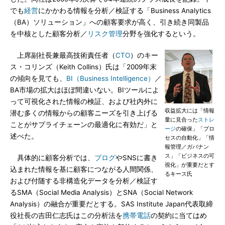
でも
経営
にかかわる情報を分析／検証する「Business Analytics
（BA）ソリューション」への顧客要求が高く、引き続き同製品
を中核とした顧客分析／
リスク管理
分野を強化するという。
上席副社長兼最高技術責任者（
CTO
）のキー
ス・コリンズ（Keith Collins）氏は「2009年末
の傾向を見ても、
BI（Business Intelligence）
／
BA市場の拡大はほぼ間違いない。BIツールによ
って可視化された情報の検証、および社内外に
収益拡大には「情報
潜む多くの情報からの顧客ニーズを引き上げる
量に見合った
ストレ
ことがサプライチェーンの最適化に有効だ」と
ージ
の確保」「プロ
述べた。
セスの自動化」「情
報管理／ガバナン
ス」「ビジネスの可
具体的に顧客分析では、
ブログ
やSNSに書き
視化」が重要だとす
込まれた情報を基に顧客につながる人間関係、
るキース氏
および付随する非構造化データを分析／検証す
るSMA（Social Media Analysis）とSNA（Social Network
Analysis）の融合が重要だとする。SAS Institute Japan代表取締
役社長の吉田仁志氏はこの分析法を
携帯電話
の契約に当てはめ