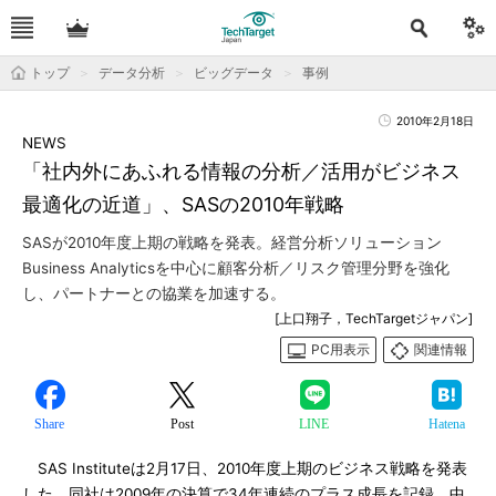
トップ
データ分析
ビッグデータ
事例
2010年2月18日
NEWS
「社内外にあふれる情報の分析／活用がビジネス
最適化の近道」、SASの2010年戦略
SASが2010年度上期の戦略を発表。経営分析ソリューション
Business Analyticsを中心に顧客分析／リスク管理分野を強化
し、パートナーとの協業を加速する。
[上口翔子，TechTargetジャパン]
PC用表示
関連情報
Share
Post
LINE
Hatena
SAS Instituteは2月17日、2010年度上期のビジネス戦略を発表
した。同社は2009年の決算で34年連続のプラス成長を記録。中