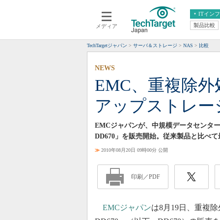
ITイン
製品比較
メディア
クラウド
エンタープライズ
ERP
仮想化
TechTargetジャパン
サーバ＆ストレージ
NAS
比較
データ分析
サーバ＆ストレージ
NEWS
CX
スマートモバイル
EMC、重複除
情報系システム
ネットワーク
アップストレー
システム運用管理
EMCジャパンが、中規模データセンター向け
DD670」を販売開始。従来製品と比べ
≫
2010年08月20日 09時00分 公開
印刷／PDF
EMCジャパン
は8月19日、重複除