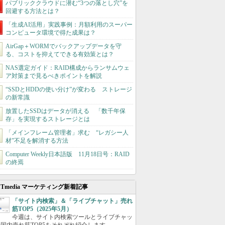
パブリッククラウドに潜む“3つの落とし穴”を
回避する方法とは？
「生成AI活用」実践事例：月額利用のスーパー
コンピュータ環境で得た成果は？
AirGap＋WORMでバックアップデータを守
る、コストを抑えてできる有効策とは？
NAS選定ガイド：RAID構成からランサムウェ
ア対策まで見るべきポイントを解説
“SSDとHDDの使い分け”が変わる ストレージ
の新常識
放置したSSDはデータが消える 「数千年保
存」を実現するストレージとは
「メインフレーム管理者」求む “レガシー人
材”不足を解消する方法
Computer Weekly日本語版 11月18日号：RAID
の終焉
ITmedia マーケティング新着記事
「サイト内検索」＆「ライブチャット」売れ
筋TOP5（2025年5月）
今週は、サイト内検索ツールとライブチャッ