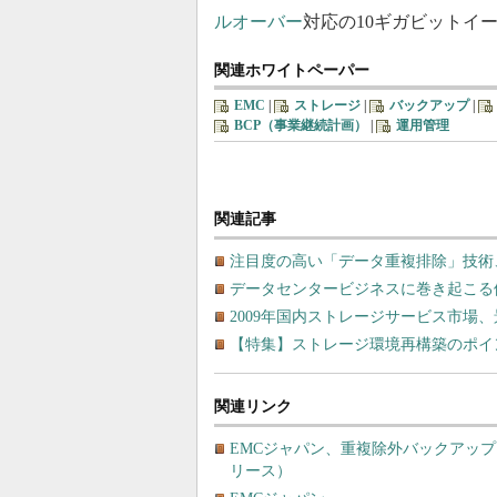
ルオーバー
対応の10ギガビットイ
関連ホワイトペーパー
EMC
|
ストレージ
|
バックアップ
|
BCP（事業継続計画）
|
運用管理
関連記事
注目度の高い「データ重複排除」技術
データセンタービジネスに巻き起こる
2009年国内ストレージサービス市場、
【特集】ストレージ環境再構築のポイ
関連リンク
EMCジャパン、重複除外バックアップ・ス
リース）