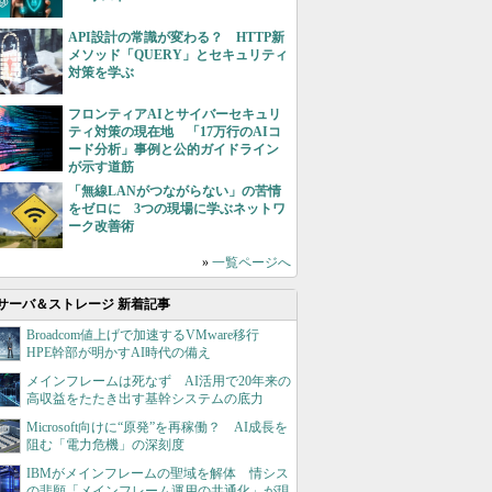
API設計の常識が変わる？ HTTP新
メソッド「QUERY」とセキュリティ
対策を学ぶ
フロンティアAIとサイバーセキュリ
ティ対策の現在地 「17万行のAIコ
ード分析」事例と公的ガイドライン
が示す道筋
「無線LANがつながらない」の苦情
をゼロに 3つの現場に学ぶネットワ
ーク改善術
»
一覧ページへ
サーバ＆ストレージ 新着記事
Broadcom値上げで加速するVMware移行
HPE幹部が明かすAI時代の備え
メインフレームは死なず AI活用で20年来の
高収益をたたき出す基幹システムの底力
Microsoft向けに“原発”を再稼働？ AI成長を
阻む「電力危機」の深刻度
IBMがメインフレームの聖域を解体 情シス
の悲願「メインフレーム運用の共通化」が現