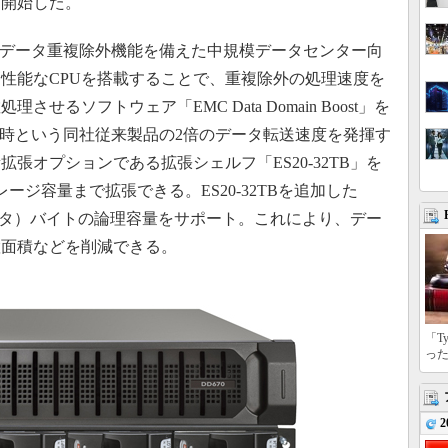
売を開始した。
時のデータ重複除外機能を備えた中規模データセンター向
性能なCPUを搭載することで、重複除外の処理速度を
るソフトウェア「EMC Data Domain Boost」を
ト／時という同社従来製品の2倍のデータ転送速度を発揮す
張オプションである拡張シェルフ「ES20-32TB」を
ージ容量まで拡張できる。ES20-32TBを追加した
P（ペタ）バイトの論理容量をサポート。これにより、デー
置面積などを削減できる。
「T
っ
2