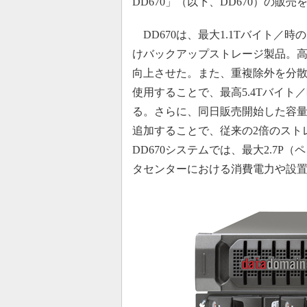
DD670」（以下、DD670）の販
DD670は、最大1.1Tバイト／
けバックアップストレージ製品。高
向上させた。また、重複除外を分散処理させ
使用することで、最高5.4Tバイ
る。さらに、同日販売開始した容量拡
追加することで、従来の2倍のストレ
DD670システムでは、最大2.7
タセンターにおける消費電力や設