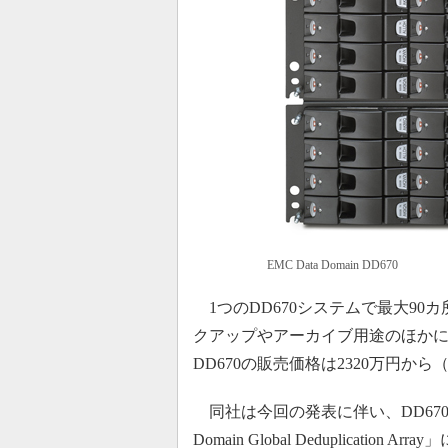
EMC Data Domain DD670
1つのDD670システムで最大9
クアップやアーカイブ用途のほか
DD670の販売価格は2320万円か
同社は今回の発表に伴い、DD670、その
Domain Global Deduplicat