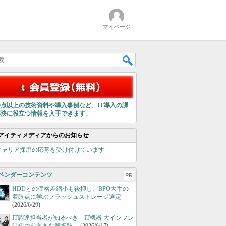
マイページ
00点以上の技術資料や導入事例など、IT導入の課
解決に役立つ情報を入手できます。
アイティメディアからのお知らせ
キャリア採用の応募を受け付けています
ベンダーコンテンツ
PR
HDDとの価格差縮小も後押し、BPO大手の
着眼点に学ぶフラッシュストレージ選定
(2026/6/29)
IT調達担当者が知るべき「IT機器 大インフレ