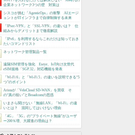
Wi-Fi 7を入れるだけでは解決しない AI時代の
企業ネットワーク3つの壁 対策は
シスコが挑む「AgenticOps」の衝撃 AIエージ
ェントがITインフラまで自律制御する未来
「IPsec-VPN」と「SSL-VPN」の違いは？ 仕
組みからデメリットまで徹底解説
「IPv6」を利用するならこれだけは知っておき
たいコマンドリスト
ネットワーク管理製品一覧
遠隔SIM管理を強化 Eseye、IoT向け次世代
eSIM規格「SGP.32」対応機能を発表
「Wi-Fi 6」と「Wi-Fi 5」の違いを説明できる“5
つ”のポイント
Aristaが「VeloCloud SD-WAN」を買収 そ
の“真の狙い”とBroadcomの思惑
いまさら聞けない「無線LAN」「Wi-Fi」の違
いとは？ 混同してはいけない理由
「4G」「5G」の“プライベート無線”がユーザ
ー200％増、大躍進の理由は？