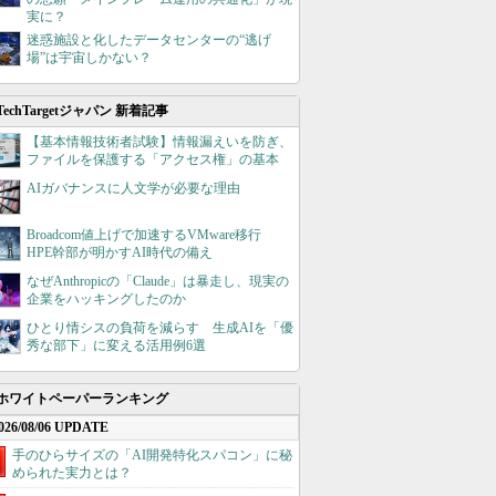
実に？
迷惑施設と化したデータセンターの“逃げ
場”は宇宙しかない？
TechTargetジャパン 新着記事
【基本情報技術者試験】情報漏えいを防ぎ、
ファイルを保護する「アクセス権」の基本
AIガバナンスに人文学が必要な理由
Broadcom値上げで加速するVMware移行
HPE幹部が明かすAI時代の備え
なぜAnthropicの「Claude」は暴走し、現実の
企業をハッキングしたのか
ひとり情シスの負荷を減らす 生成AIを「優
秀な部下」に変える活用例6選
ホワイトペーパーランキング
026/08/06 UPDATE
手のひらサイズの「AI開発特化スパコン」に秘
められた実力とは？