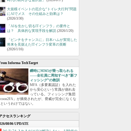
時代の前向きな選択肢」
(2026/6/17)
大規模イベントの厄介な“トイレ大行列”問題
にAIでメス その仕組みと効果は？
(2026/3/30)
「AIを生かし切るITインフラ」の要件と
は？ 具体的な実現手段を解説
(2026/1/20)
「ピンチをチャンスに」日本ハムが実現した
将来を見据えたITインフラ変革の英断
(2026/1/16)
From Informa TechTarget
瞬時にM365が乗っ取られる
――全社員に周知すべき“新フ
ィッシング”の教訓
MFA（多要素認証）を入れた
から安心という常識が崩れ去
っている。フィッシング集団
ycoon2FA」が摘発されたが、脅威が完全になくな
たというわけではない。
アクセスランキング
026/08/06 UPDATE