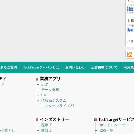
トの
ト構
／B
くあるご質問
TechTargetジャパンとは
お問い合わせ
広告掲載について
利用規
ティ
業務アプリ
ティ
ERP
データ分析
CX
情報系システム
エンタープライズAI
インダストリー
TechTargetサービ
医療IT
ホワイトペーパー
企業とIT
教育IT
RSS一覧