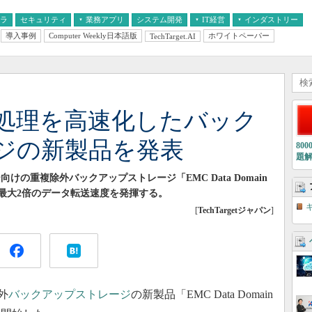
フラ
セキュリティ
業務アプリ
システム開発
IT経営
インダストリー
導入事例
Computer Weekly日本語版
ホワイトペーパー
TechTarget.AI
AI
経営とIT
医療IT
中堅・中小企業とIT
教育IT
外処理を高速化したバック
ジの新製品を発表
80
題
の重複除外バックアップストレージ「EMC Data Domain
て最大2倍のデータ転送速度を発揮する。
[
TechTargetジャパン
]
外
バックアップ
ストレージ
の新製品「EMC Data Domain