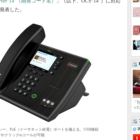
ons Server“14”（開発コード名）
」（以下、OCS“14”）に対応
を発表した。
「T
っ
2
ィスプレー、PoE（イーサネット給電）ポートを備える。USB接続
やクリックtoコールが可能