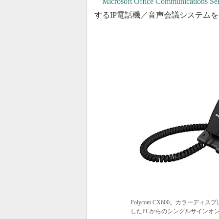
「
Microsoft Office Communicati
するIP電話機／音声会議システム
Polycom CX600。カラーデ
したPCからのシングルサインオン