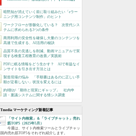
暗黙知が消えていく前に取り組みたい「eラー
ニング用コンテンツ制作」のヒント
ワークフローが形骸化している？ 次世代シス
テムに求められる3つの条件
商用利用の安全性を確保し大量のコンテンツを
高速で生成する、AI活用の秘訣
品質不良の見逃しを削減、動画マニュアルで実
現する検査工程教育の改善／実践術
PDFに眠る情報をどう生かす？ AIで有益なイ
ンサイトを引き出す方法とは
製造現場の悩み 「手順書はあるのに正しい手
順が定着しない」状況を変えるには
約8割が「期待と現実にギャップ」 社内申
請・稟議システムに関する情シス調査
ITmedia マーケティング新着記事
「サイト内検索」＆「ライブチャット」売れ
筋TOP5（2025年5月）
今週は、サイト内検索ツールとライブチャッ
国内売れ筋TOP5をそれぞれ紹介します。