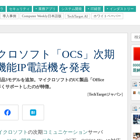
フラ
セキュリティ
業務アプリ
システム開発
IT経営
インダストリー
導入事例
Computer Weekly日本語版
ホワイトペーパー
TechTarget.AI
AI
経営とIT
医療IT
中堅・中小企業とIT
教育IT
クロソフト「OCS」次期
機能IP電話機を発表
80
題
新製品3モデルを追加。マイクロソフトのUC製品「Office
版をいち早くサポートしたのが特徴。
[
TechTargetジャパン
]
イクロソフト
の次期
コミュニケーション
サーバ