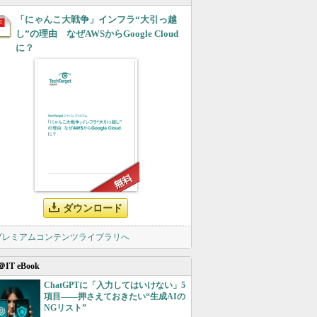
「にゃんこ大戦争」インフラ“大引っ越
し”の理由 なぜAWSからGoogle Cloud
に？
ダウンロード
 プレミアムコンテンツライブラリへ
＠IT eBook
ChatGPTに「入力してはいけない」5
項目――押さえておきたい“生成AIの
NGリスト”