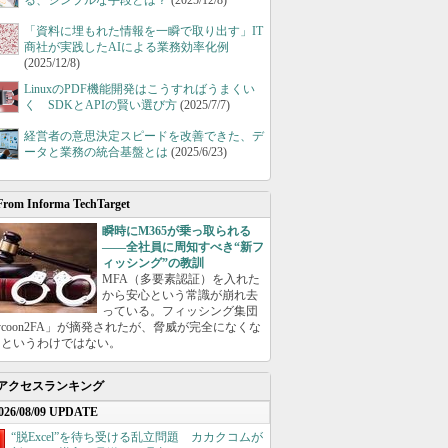
る、シンプルな手段とは？
(2025/12/8)
「資料に埋もれた情報を一瞬で取り出す」IT
商社が実践したAIによる業務効率化例
(2025/12/8)
LinuxのPDF機能開発はこうすればうまくい
く SDKとAPIの賢い選び方
(2025/7/7)
経営者の意思決定スピードを改善できた、デ
ータと業務の統合基盤とは
(2025/6/23)
From Informa TechTarget
瞬時にM365が乗っ取られる
――全社員に周知すべき“新フ
ィッシング”の教訓
MFA（多要素認証）を入れた
から安心という常識が崩れ去
っている。フィッシング集団
ycoon2FA」が摘発されたが、脅威が完全になくな
たというわけではない。
アクセスランキング
026/08/09 UPDATE
“脱Excel”を待ち受ける乱立問題 カカクコムが