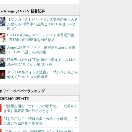
TechTargetジャパン 新着記事
【マンガ付き】ひとり情シス支援の第一人者
が教える”中堅中小企業こそRAGを使うべき
理由”
Uber Eatsに学ぶAIエージェント本番運用術
1万都市の料理画像を自己修復
Azureは限界ギリギリ 絶好調Microsoftを襲
う「GPU不足」の深刻度
IT業界の女性は9割が10年で消える 人材枯
渇を招く“見えない壁”の正体
米「AIキルスイッチ法案」 情シスが今から
備える5つのリスク回避策
ホワイトペーパーランキング
026/08/09 UPDATE
AI活用を阻む「ナレッジの断片化」、成果を引
き出す情報活用の仕組みとは？
AIを活用して「情報過多・分散」を解消し、意
思決定を高速化する方法
「Microsoft 365」徹底解説ガイド【Teams編】