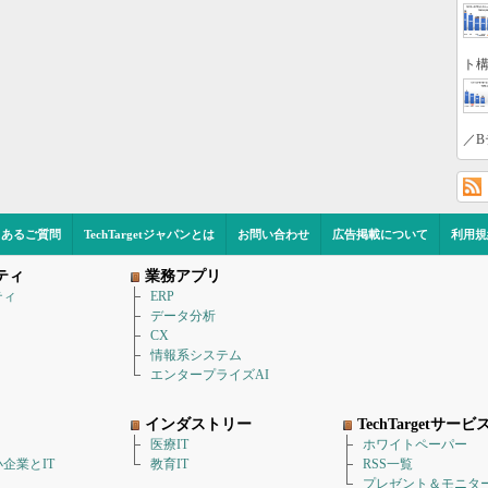
ト構
／B
くあるご質問
TechTargetジャパンとは
お問い合わせ
広告掲載について
利用規
ティ
業務アプリ
ティ
ERP
データ分析
CX
情報系システム
エンタープライズAI
インダストリー
TechTargetサービ
医療IT
ホワイトペーパー
企業とIT
教育IT
RSS一覧
プレゼント＆モニタ