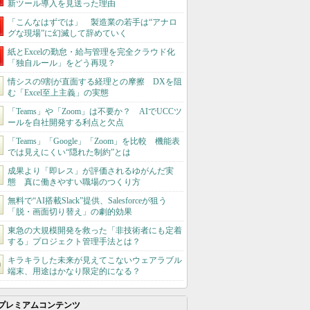
新ツール導入を見送った理由
「こんなはずでは」 製造業の若手は“アナロ
グな現場”に幻滅して辞めていく
紙とExcelの勤怠・給与管理を完全クラウド化
「独自ルール」をどう再現？
情シスの9割が直面する経理との摩擦 DXを阻
む「Excel至上主義」の実態
「Teams」や「Zoom」は不要か？ AIでUCCツ
ールを自社開発する利点と欠点
「Teams」「Google」「Zoom」を比較 機能表
では見えにくい“隠れた制約”とは
成果より「即レス」が評価されるゆがんだ実
態 真に働きやすい職場のつくり方
無料で“AI搭載Slack”提供、Salesforceが狙う
「脱・画面切り替え」の劇的効果
東急の大規模開発を救った「非技術者にも定着
する」プロジェクト管理手法とは？
キラキラした未来が見えてこないウェアラブル
端末、用途はかなり限定的になる？
プレミアムコンテンツ