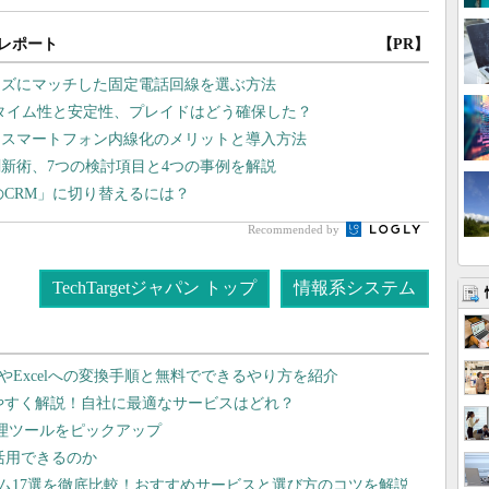
レポート
【PR】
ーズにマッチした固定電話回線を選ぶ方法
タイム性と安定性、プレイドはどう確保した？
、スマートフォン内線化のメリットと導入方法
新術、7つの検討項目と4つの事例を解説
のCRM」に切り替えるには？
Recommended by
TechTargetジャパン トップ
情報系システム
dやExcelへの変換手順と無料でできるやり方を紹介
りやすく解説！自社に最適なサービスはどれ？
管理ツールをピックアップ
で活用できるのか
テム17選を徹底比較！おすすめサービスと選び方のコツを解説