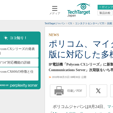
ITイン
製品比較
メディア
クラウド
エンタープライズ
ERP
仮想化
TechTargetジャパン
CX
コンタクトセンター／CTI
比較
データ分析
サーバ＆ストレージ
NEWS
CX
スマートモバイル
ココ知り！
ポリコム、マイ
情報系システム
ネットワーク
lycom CXシリーズの発表
版に対応した多
システム運用管理
容
S“14”対応機能の詳細
IP電話機「Polycom CXシリーズ」に
Communications Server」次期
lycom CX600の特徴と仕
≫
2010年08月25日 08時30分 公開
印刷／PDF
ポリコムジャパンは8月24日、
マ