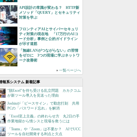
API設計の常識が変わる？ HTTP新
メソッド「QUERY」とセキュリティ
対策を学ぶ
フロンティアAIとサイバーセキュリ
ティ対策の現在地 「17万行のAIコ
ード分析」事例と公的ガイドライン
が示す道筋
「無線LANがつながらない」の苦情
をゼロに 3つの現場に学ぶネットワ
ーク改善術
»
一覧ページへ
情報系システム 新着記事
“脱Excel”を待ち受ける乱立問題 カカクコム
が新ツール導入を見送った理由
Joshinが「ピースサイン」で勤怠打刻 共用
PCの「パスワード忘れ」を解消
「Excel至上主義」の終わらせ方 丸2日の手
作業地獄から情シスと現場を救うには
「Teams」や「Zoom」は不要か？ AIでUCC
ツールを自社開発する利点と欠点