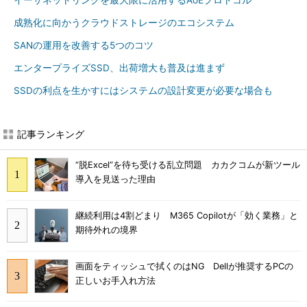
イーサネットリンクを最大限に活用するAoEプロトコル
成熟化に向かうクラウドストレージのエコシステム
SANの運用を改善する5つのコツ
エンタープライズSSD、出荷増大も普及は進まず
SSDの利点を生かすにはシステムの設計変更が必要な場合も
記事ランキング
“脱Excel”を待ち受ける乱立問題 カカクコムが新ツール
導入を見送った理由
継続利用は4割どまり M365 Copilotが「効く業務」と
期待外れの境界
画面をティッシュで拭くのはNG Dellが推奨するPCの
正しいお手入れ方法