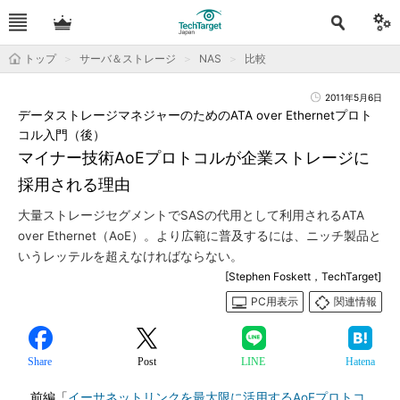
トップ
サーバ＆ストレージ
NAS
比較
2011年5月6日
データストレージマネジャーのためのATA over Ethernetプロト
コル入門（後）
マイナー技術AoEプロトコルが企業ストレージに
採用される理由
大量ストレージセグメントでSASの代用として利用されるATA
over Ethernet（AoE）。より広範に普及するには、ニッチ製品と
いうレッテルを超えなければならない。
[Stephen Foskett，TechTarget]
PC用表示
関連情報
Share
Post
LINE
Hatena
前編「
イーサネットリンクを最大限に活用するAoEプロトコ