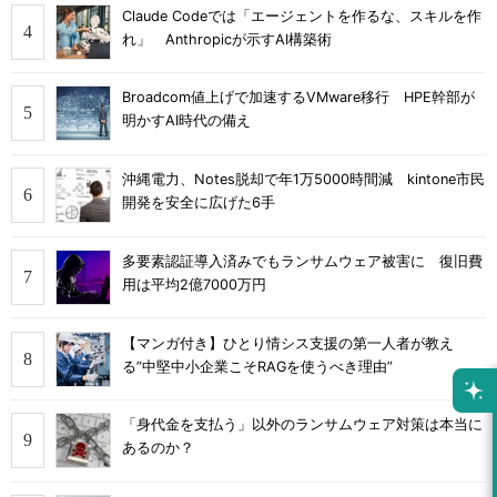
Claude Codeでは「エージェントを作るな、スキルを作
れ」 Anthropicが示すAI構築術
Broadcom値上げで加速するVMware移行 HPE幹部が
明かすAI時代の備え
沖縄電力、Notes脱却で年1万5000時間減 kintone市民
開発を安全に広げた6手
多要素認証導入済みでもランサムウェア被害に 復旧費
用は平均2億7000万円
【マンガ付き】ひとり情シス支援の第一人者が教え
る”中堅中小企業こそRAGを使うべき理由”
「身代金を支払う」以外のランサムウェア対策は本当に
あるのか？