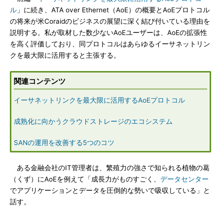
ル
」に続き、ATA over Ethernet（AoE）の概要とAoEプロトコル
の将来が米Coraidのビジネスの展望に深く結び付いている理由を
説明する。私が取材した数少ないAoEユーザーは、AoEの拡張性
を高く評価しており、同プロトコルはあらゆるイーサネットリン
クを最大限に活用すると主張する。
関連コンテンツ
イーサネットリンクを最大限に活用するAoEプロトコル
成熟化に向かうクラウドストレージのエコシステム
SANの運用を改善する5つのコツ
ある金融会社のIT管理者は、繁殖力の強さで知られる植物の葛
（くず）にAoEを例えて「成長力がものすごく、
データセンター
でアプリケーションとデータを圧倒的な勢いで吸収している」と
話す。