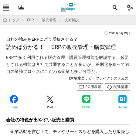
トップ
ERP
販売管理
技術解説
2011年5月19日
自社の強みをERPにどう反映させる？
読めば分かる！ ERPの販売管理・購買管理
ERPで多く利用される販売管理・購買管理機能を解説する。必要
とされる機能は各社で共通することが多いが、差別化を狙って独
自の業務プロセスにこだわる企業も多い分野だ。
[木塚愛美，ビーブレイクシステムズ]
PC用表示
関連情報
Share
Post
LINE
Hatena
会社の特色が出やすい販売と購買
企業活動を営む上で、モノやサービスなどを購入したり販売し