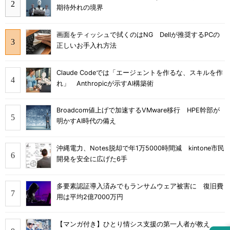
期待外れの境界
画面をティッシュで拭くのはNG Dellが推奨するPCの
正しいお手入れ方法
Claude Codeでは「エージェントを作るな、スキルを作
れ」 Anthropicが示すAI構築術
Broadcom値上げで加速するVMware移行 HPE幹部が
明かすAI時代の備え
沖縄電力、Notes脱却で年1万5000時間減 kintone市民
開発を安全に広げた6手
多要素認証導入済みでもランサムウェア被害に 復旧費
用は平均2億7000万円
【マンガ付き】ひとり情シス支援の第一人者が教え