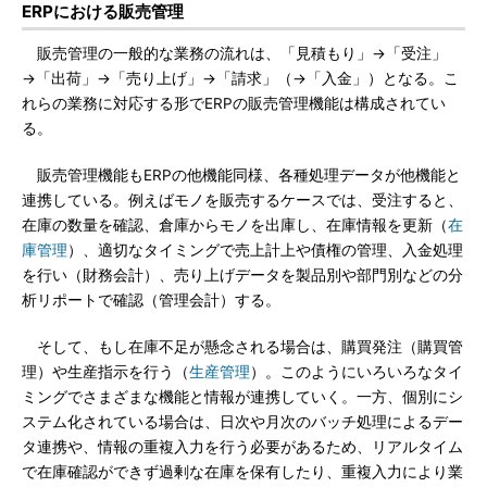
ERPにおける販売管理
販売管理の一般的な業務の流れは、「見積もり」→「受注」
→「出荷」→「売り上げ」→「請求」（→「入金」）となる。こ
れらの業務に対応する形でERPの販売管理機能は構成されてい
る。
販売管理機能もERPの他機能同様、各種処理データが他機能と
連携している。例えばモノを販売するケースでは、受注すると、
在庫の数量を確認、倉庫からモノを出庫し、在庫情報を更新（
在
庫管理
）、適切なタイミングで売上計上や債権の管理、入金処理
を行い（財務会計）、売り上げデータを製品別や部門別などの分
析リポートで確認（管理会計）する。
そして、もし在庫不足が懸念される場合は、購買発注（購買管
理）や生産指示を行う（
生産管理
）。このようにいろいろなタイ
ミングでさまざまな機能と情報が連携していく。一方、個別にシ
ステム化されている場合は、日次や月次のバッチ処理によるデー
タ連携や、情報の重複入力を行う必要があるため、リアルタイム
で在庫確認ができず過剰な在庫を保有したり、重複入力により業