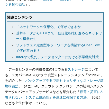
ぐる賛否両論
）。
関連コンテンツ
「ネットワークの仮想化」で何ができるか
基幹ルータからUTMまで 仮想化を推し進めるネットワ
ーク機器たち
ソフトウェア定義型ネットワークを構築するOpenFlow
で何が変わる？
Interopで見た、データセンターにおける事業継続対策
データセンターの構成要素の1つである
ストレージ
について
も、スカパーJSATのクラウド型ストレージシステム「S*Plex3」
を紹介した「
バックアップ不要で高セキュリティなストレージ環
境構築法
」（4位）や、クラウド テクノロジーズの社内システム
データのバックアップサービスなどを紹介した「
停電・災害に左
右されない「システム継続性」を迅速に確保する方法
」（6位）
なども上位に挙がっている。