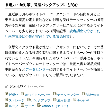
省電力・熱対策、遠隔バックアップにも関心
直近数カ月のホワイトペーパーダウンロードの傾向を見ると、
東日本大震災や電力規制などの影響を受けデータセンターの省電
力や冷却対策、遠隔バックアップサービスなどに関するホワイト
ペーパーも多く読まれている（関連記事：
読者調査で分かった、
計画停電後に企業が実施している電源対策
）。
仮想化／クラウド化が進むデータセンターにおいては、その基
盤構築の要となる技術や製品に関するホワイトペーパーが注目さ
れているようだ。今回紹介したホワイトペーパー以外にも、ホワ
イトペーパーダウンロードセンターでは、技術文書や製品資料、
事例紹介など
データセンター
に関するホワイトペーパーを掲載し
ている。ぜひダウンロードしてご活用いただきたい。
関連ホワイトペーパー
仮想化
|
ホワイトペーパー
|
データセンター
|
VMware
|
ストレージ
|
バックアップ
|
運用管理
|
Hyper-V
|
ルータ
|
サーバ
|
Yahoo！（ヤフー）
|