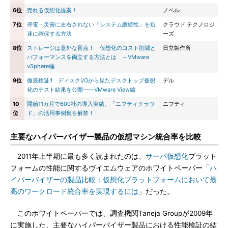
6位
売れる仮想化提案！
ノベル
7位
停電・災害に左右されない「システム継続性」を迅
クラウド テクノロジ
速に確保する方法
ーズ
8位
ストレージは意外な盲点！ 仮想化のコスト削減と
日立製作所
パフォーマンスを両立する方法とは ～VMware
vSphere編
9位
徹底検証!! ディスクI/Oから見たデスクトップ仮想
デル
化のテスト結果を公開――VMware View編
10
開始11カ月で600社の導入実績。「ニフティクラウ
ニフティ
位
ド」の活用事例集を解禁！
主要なハイパーバイザー製品の仮想マシン統合率を比較
2011年上半期に最も多く読まれたのは、
サーバ
仮想化
プラット
フォームの性能に関するヴイエムウェアのホワイトペーパー「
ハ
イパーバイザーの製品比較：仮想化プラットフォームにおいて最
高のワークロード統合率を実現するには
」だった。
このホワイトペーパーでは、調査機関Taneja Groupが2009年
に実施した、主要なハイパーバイザー製品における性能検証の結