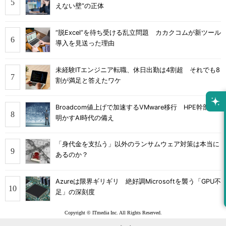
えない壁”の正体
“脱Excel”を待ち受ける乱立問題 カカクコムが新ツール
導入を見送った理由
未経験ITエンジニア転職、休日出勤は4割超 それでも8
割が満足と答えたワケ
Broadcom値上げで加速するVMware移行 HPE幹部が
明かすAI時代の備え
「身代金を支払う」以外のランサムウェア対策は本当に
あるのか？
Azureは限界ギリギリ 絶好調Microsoftを襲う「GPU不
足」の深刻度
Copyright © ITmedia Inc. All Rights Reserved.