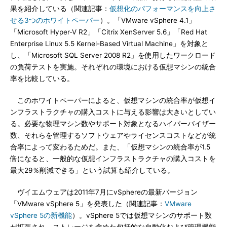
果を紹介している（関連記事：
仮想化のパフォーマンスを向上さ
せる3つのホワイトペーパー
）。「VMware vSphere 4.1」
「Microsoft Hyper-V R2」「Citrix XenServer 5.6」「Red Hat
Enterprise Linux 5.5 Kernel-Based Virtual Machine」を対象と
し、「Microsoft SQL Server 2008 R2」を使用したワークロード
の負荷テストを実施。それぞれの環境における仮想マシンの統合
率を比較している。
このホワイトペーパーによると、仮想マシンの統合率が仮想イ
ンフラストラクチャの購入コストに与える影響は大きいとしてい
る。必要な物理マシン数やサポート対象となるハイパーバイザー
数、それらを管理するソフトウェアやライセンスコストなどが統
合率によって変わるためだ。また、「仮想マシンの統合率が1.5
倍になると、一般的な仮想インフラストラクチャの購入コストを
最大29％削減できる」という試算も紹介している。
ヴイエムウェアは2011年7月にvSphereの最新バージョン
「VMware vSphere 5」を発表した（関連記事：
VMware
vSphere 5の新機能
）。vSphere 5では仮想マシンのサポート数