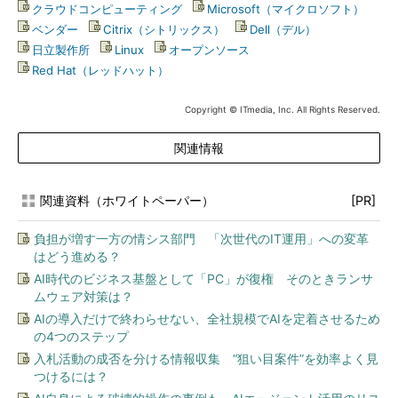
クラウドコンピューティング
|
Microsoft（マイクロソフト）
|
ベンダー
|
Citrix（シトリックス）
|
Dell（デル）
|
日立製作所
|
Linux
|
オープンソース
|
Red Hat（レッドハット）
Copyright © ITmedia, Inc. All Rights Reserved.
関連情報
関連資料（ホワイトペーパー）
[PR]
負担が増す一方の情シス部門 「次世代のIT運用」への変革
はどう進める？
AI時代のビジネス基盤として「PC」が復権 そのときランサ
ムウェア対策は？
AIの導入だけで終わらせない、全社規模でAIを定着させるため
の4つのステップ
入札活動の成否を分ける情報収集 “狙い目案件”を効率よく見
つけるには？