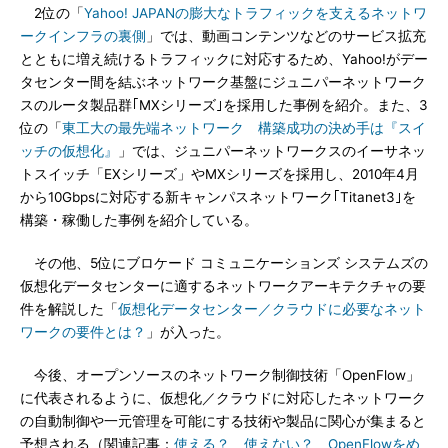
2位の「
Yahoo! JAPANの膨大なトラフィックを支えるネットワ
ークインフラの裏側
」では、動画コンテンツなどのサービス拡充
とともに増え続けるトラフィックに対応するため、Yahoo!がデー
タセンター間を結ぶネットワーク基盤にジュニパーネットワーク
スのルータ製品群｢MXシリーズ｣を採用した事例を紹介。また、3
位の「
東工大の最先端ネットワーク 構築成功の決め手は『スイ
ッチの仮想化』
」では、ジュニパーネットワークスのイーサネッ
トスイッチ「EXシリーズ」やMXシリーズを採用し、2010年4月
から10Gbpsに対応する新キャンパスネットワーク｢Titanet3｣を
構築・稼働した事例を紹介している。
その他、5位にブロケード コミュニケーションズ システムズの
仮想化データセンターに適するネットワークアーキテクチャの要
件を解説した「
仮想化データセンター／クラウドに必要なネット
ワークの要件とは？
」が入った。
今後、オープンソースのネットワーク制御技術「OpenFlow」
に代表されるように、仮想化／クラウドに対応したネットワーク
の自動制御や一元管理を可能にする技術や製品に関心が集まると
予想される（関連記事：
使える？ 使えない？ OpenFlowをめ