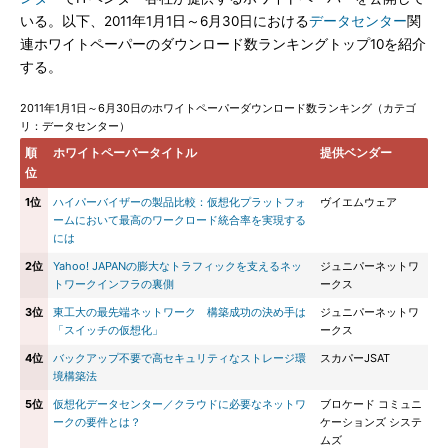
いる。以下、2011年1月1日～6月30日における
データセンター
関
連ホワイトペーパーのダウンロード数ランキングトップ10を紹介
する。
2011年1月1日～6月30日のホワイトペーパーダウンロード数ランキング（カテゴ
リ：データセンター）
順
ホワイトペーパータイトル
提供ベンダー
位
1位
ハイパーバイザーの製品比較：仮想化プラットフォ
ヴイエムウェア
ームにおいて最高のワークロード統合率を実現する
には
2位
Yahoo! JAPANの膨大なトラフィックを支えるネッ
ジュニパーネットワ
トワークインフラの裏側
ークス
3位
東工大の最先端ネットワーク 構築成功の決め手は
ジュニパーネットワ
「スイッチの仮想化」
ークス
4位
バックアップ不要で高セキュリティなストレージ環
スカパーJSAT
境構築法
5位
仮想化データセンター／クラウドに必要なネットワ
ブロケード コミュニ
ークの要件とは？
ケーションズ システ
ムズ