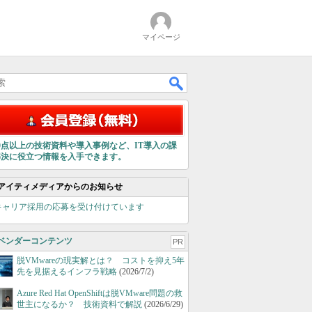
マイページ
00点以上の技術資料や導入事例など、IT導入の課
解決に役立つ情報を入手できます。
アイティメディアからのお知らせ
キャリア採用の応募を受け付けています
ベンダーコンテンツ
PR
脱VMwareの現実解とは？ コストを抑え5年
先を見据えるインフラ戦略
(2026/7/2)
Azure Red Hat OpenShiftは脱VMware問題の救
世主になるか？ 技術資料で解説
(2026/6/29)