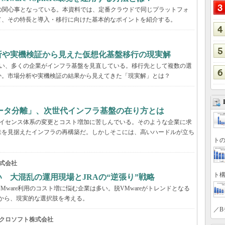
くの企業の関心事となっている。本資料では、定番クラウドで同じプラットフォ
て、その特長と導入・移行に向けた基本的なポイントを紹介する。
分析や実機検証から見えた仮想化基盤移行の現実解
に伴い、多くの企業がインフラ基盤を見直している。移行先として複数の選
か。市場分析や実機検証の結果から見えてきた「現実解」とは？
ータ分離」、次世代インフラ基盤の在り方とは
、ライセンス体系の変更とコスト増加に苦しんでいる。そのような企業に求
来を見据えたインフラの再構築だ。しかしそこには、高いハードルが立ち
トの
式会社
ト構
い 大混乱の運用現場とJRAの“逆張り”戦略
VMware利用のコスト増に悩む企業は多い。脱VMwareがトレンドとなる
事例から、現実的な選択肢を考える。
／B
クロソフト株式会社