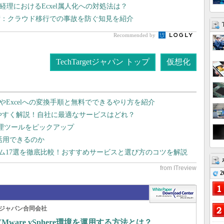
経理におけるEcxel属人化への対処法は？
術：クラウド移行での事故を防ぐ知見を紹介
Recommended by
TechTargetジャパン トップ
仮想化
dやExcelへの変換手順と無料でできるやり方を紹介
りやすく解説！自社に最適なサービスはどれ？
管理ツールをピックアップ
で活用できるのか
テム17選を徹底比較！おすすめサービスと選び方のコツを解説
2
ジャパン合同会社
are vSphere環境を運用する方法とは？