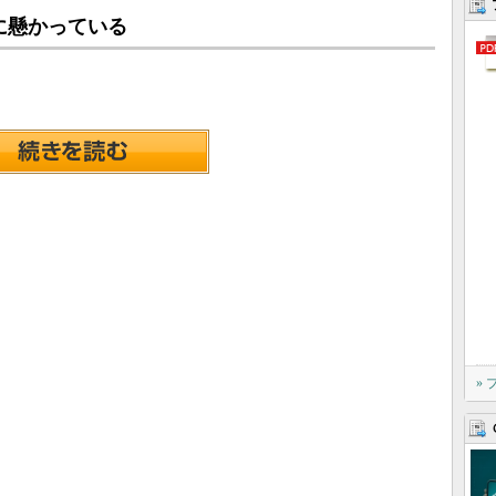
に懸かっている
»