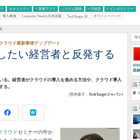
フラ
セキュリティ
業務アプリ
システム開発
IT経営
インダストリー
導入事例
Computer Weekly日本語版
ホワイトペーパー
TechTarget.AI
AI
経営とIT
医療IT
中堅・中小企業とIT
教育IT
較
クラウド最新事情アップデート
したい経営者と反発する
80
題
いる。経営者がクラウドの導入を進める方法や、クラウド導入
する。
[荒井亜子，
TechTargetジャパン
]
クラウド
セミナーの中か