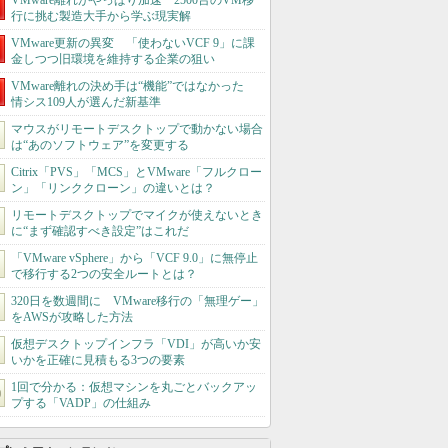
VMware離れがやっぱり加速 2500台のVM移
行に挑む製造大手から学ぶ現実解
VMware更新の異変 「使わないVCF 9」に課
金しつつ旧環境を維持する企業の狙い
VMware離れの決め手は“機能”ではなかった
情シス109人が選んだ新基準
マウスがリモートデスクトップで動かない場合
は“あのソフトウェア”を変更する
Citrix「PVS」「MCS」とVMware「フルクロー
ン」「リンククローン」の違いとは？
リモートデスクトップでマイクが使えないとき
に“まず確認すべき設定”はこれだ
「VMware vSphere」から「VCF 9.0」に無停止
で移行する2つの安全ルートとは？
320日を数週間に VMware移行の「無理ゲー」
をAWSが攻略した方法
仮想デスクトップインフラ「VDI」が高いか安
いかを正確に見積もる3つの要素
1回で分かる：仮想マシンを丸ごとバックアッ
プする「VADP」の仕組み