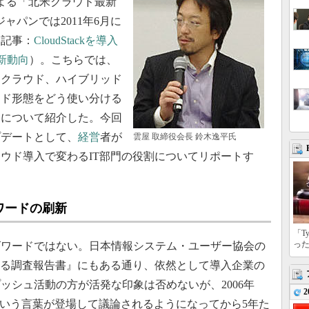
による「北米クラウド最新
tジャパンでは2011年6月に
（記事：
CloudStackを導入
新動向
）。こちらでは、
トクラウド、ハイブリッド
ウド形態をどう使い分ける
向について紹介した。今回
プデートとして、
経営
者が
雲屋 取締役会長 鈴木逸平氏
ウド導入で変わるIT部門の役割についてリポートす
ワードの刷新
「T
っ
ワードではない。日本情報システム・ユーザー協会の
する調査報告書』にもある通り、依然として導入企業の
ッシュ活動の方が活発な印象は否めないが、2006年
2
という言葉が登場して議論されるようになってから5年た