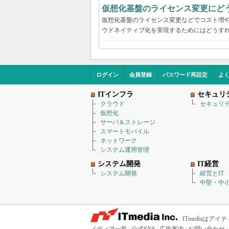
仮想化基盤のライセンス変更にど
仮想化基盤のライセンス変更などでコスト増
ウドネイティブ化を実現するためにはどうす
ログイン
会員登録
パスワード再設定
よ
ITインフラ
セキュリ
クラウド
セキュリ
仮想化
サーバ＆ストレージ
スマートモバイル
ネットワーク
システム運用管理
システム開発
IT経営
システム開発
経営とIT
中堅・中小
ITmediaは