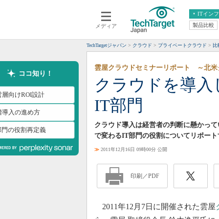
ITイン
製品比較
メディア
クラウド
エンタープライズ
ERP
仮想化
TechTargetジャパン
クラウド
プライベートクラウド
比
データ分析
サーバ＆ストレージ
雲屋クラウドセミナーリポート ～北米
CX
スマートモバイル
ココ知り！
クラウドを導入
情報系システム
ネットワーク
営層向けROI設計
IT部門
システム運用管理
階導入の進め方
クラウド導入は経営者の判断に懸かって
T部門の役割再定義
で変わるIT部門の役割についてリポート
≫
2011年12月16日 09時00分 公開
印刷／PDF
2011年12月7日に開催された雲屋