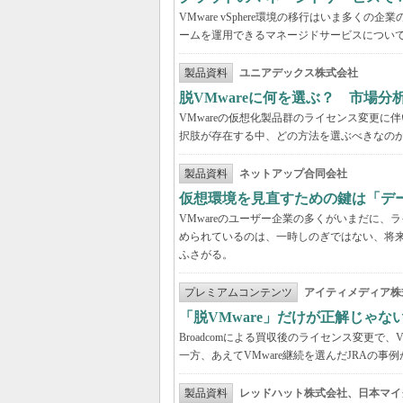
VMware vSphere環境の移行はいま多
ームを運用できるマネージドサービスについ
製品資料
ユニアデックス株式会社
脱VMwareに何を選ぶ？ 市場
VMwareの仮想化製品群のライセンス変更
択肢が存在する中、どの方法を選ぶべきなの
製品資料
ネットアップ合同会社
仮想環境を見直すための鍵は「デ
VMwareのユーザー企業の多くがいまだに
められているのは、一時しのぎではない、将
ふさがる。
プレミアムコンテンツ
アイティメディア株
「脱VMware」だけが正解じゃな
Broadcomによる買収後のライセンス変更で、
一方、あえてVMware継続を選んだJRAの
製品資料
レッドハット株式会社、日本マイ