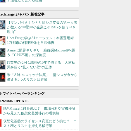
ナ環境だと言える理由
TechTargetジャパン 新着記事
【マンガ付き】ひとり情シス支援の第一人者
が教える”中堅中小企業こそRAGを使うべき
理由”
Uber Eatsに学ぶAIエージェント本番運用術
1万都市の料理画像を自己修復
Azureは限界ギリギリ 絶好調Microsoftを襲
う「GPU不足」の深刻度
IT業界の女性は9割が10年で消える 人材枯
渇を招く“見えない壁”の正体
米「AIキルスイッチ法案」 情シスが今から
備える5つのリスク回避策
ホワイトペーパーランキング
026/08/07 UPDATE
脱VMwareに何を選ぶ？ 市場分析や実機検証
から見えた仮想化基盤移行の現実解
仮想化基盤のライセンス変更にどう挑む？ コ
スト増とリスクを抑える移行策