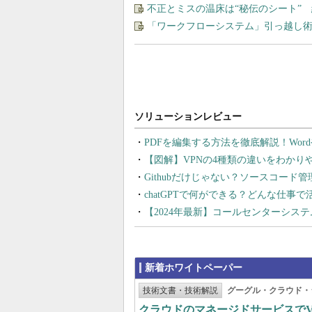
不正とミスの温床は“秘伝のシート” 
「ワークフローシステム」引っ越し
PDFを編集する方法を徹底解説！Wor
【図解】VPNの4種類の違いをわか
Githubだけじゃない？ソースコード
chatGPTで何ができる？どんな仕事
【2024年最新】コールセンターシス
新着ホワイトペーパー
技術文書・技術解説
グーグル・クラウド・
クラウドのマネージドサービスでVMw