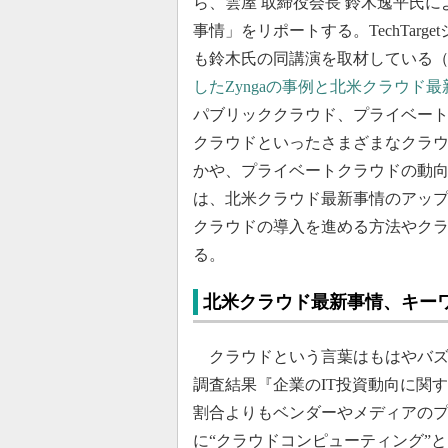
ら、雲屋 取締役会長 鈴木逸平氏
事情」をリポートする。TechTarge
も鈴木氏の同講演を取材している
したZyngaの事例と北米クラウド最
パブリッククラウド、プライベー
クラウドといったさまざまなクラ
かや、プライベートクラウドの動
は、北米クラウド最新事情のアッ
クラウドの導入を進める方法やクラ
る。
北米クラウド最新事情、キー
クラウドという言葉はもはやバズ
調査結果『企業のIT投資動向に関
割合よりもベンダーやメディアのプ
に“クラウドコンピューティング”