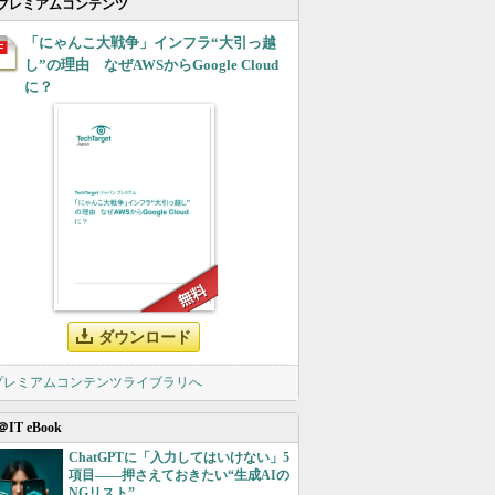
プレミアムコンテンツ
「にゃんこ大戦争」インフラ“大引っ越
し”の理由 なぜAWSからGoogle Cloud
に？
ダウンロード
 プレミアムコンテンツライブラリへ
＠IT eBook
ChatGPTに「入力してはいけない」5
項目――押さえておきたい“生成AIの
NGリスト”