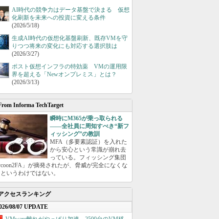
AI時代の競争力はデータ基盤で決まる 仮想
化刷新を未来への投資に変える条件
(2026/5/18)
生成AI時代の仮想化基盤刷新、既存VMを守
りつつ将来の変化にも対応する選択肢は
(2026/3/27)
ポスト仮想インフラの特効薬 VMの運用限
界を超える「Newオンプレミス」とは？
(2026/3/13)
From Informa TechTarget
瞬時にM365が乗っ取られる
――全社員に周知すべき“新フ
ィッシング”の教訓
MFA（多要素認証）を入れた
から安心という常識が崩れ去
っている。フィッシング集団
ycoon2FA」が摘発されたが、脅威が完全になくな
たというわけではない。
アクセスランキング
026/08/07 UPDATE