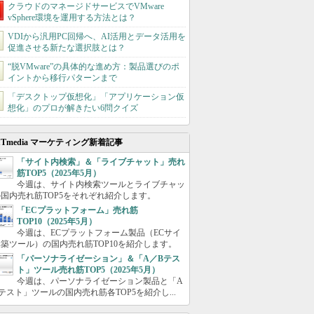
クラウドのマネージドサービスでVMware
vSphere環境を運用する方法とは？
VDIから汎用PC回帰へ、AI活用とデータ活用を
促進させる新たな選択肢とは？
“脱VMware”の具体的な進め方：製品選びのポ
イントから移行パターンまで
「デスクトップ仮想化」「アプリケーション仮
想化」のプロが解きたい6問クイズ
ITmedia マーケティング新着記事
「サイト内検索」＆「ライブチャット」売れ
筋TOP5（2025年5月）
今週は、サイト内検索ツールとライブチャッ
国内売れ筋TOP5をそれぞれ紹介します。
「ECプラットフォーム」売れ筋
TOP10（2025年5月）
今週は、ECプラットフォーム製品（ECサイ
築ツール）の国内売れ筋TOP10を紹介します。
「パーソナライゼーション」＆「A／Bテス
ト」ツール売れ筋TOP5（2025年5月）
今週は、パーソナライゼーション製品と「A
テスト」ツールの国内売れ筋各TOP5を紹介し...