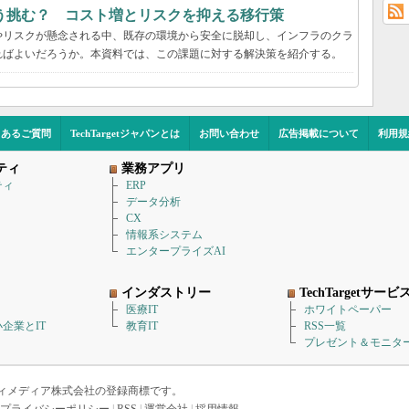
う挑む？ コスト増とリスクを抑える移行策
やリスクが懸念される中、既存の環境から安全に脱却し、インフラのクラ
ればよいだろうか。本資料では、この課題に対する解決策を紹介する。
くあるご質問
TechTargetジャパンとは
お問い合わせ
広告掲載について
利用規
ティ
業務アプリ
ティ
ERP
データ分析
CX
情報系システム
エンタープライズAI
インダストリー
TechTargetサービ
医療IT
ホワイトペーパー
企業とIT
教育IT
RSS一覧
プレゼント＆モニタ
アイティメディア株式会社の登録商標です。