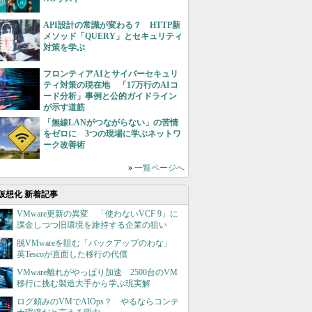
API設計の常識が変わる？ HTTP新
メソッド「QUERY」とセキュリティ
対策を学ぶ
フロンティアAIとサイバーセキュリ
ティ対策の現在地 「17万行のAIコ
ード分析」事例と公的ガイドライン
が示す道筋
「無線LANがつながらない」の苦情
をゼロに 3つの現場に学ぶネットワ
ーク改善術
»
一覧ページへ
仮想化 新着記事
VMware更新の異変 「使わないVCF 9」に
課金しつつ旧環境を維持する企業の狙い
脱VMwareを阻む「バックアップのわな」
英Tescoが直面した移行の代償
VMware離れがやっぱり加速 2500台のVM
移行に挑む製造大手から学ぶ現実解
ログ頼みのVMでAIOps？ やるならコンテ