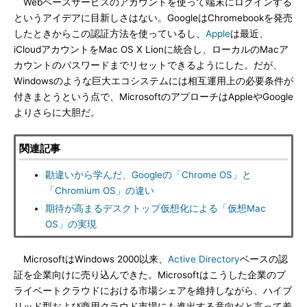
Webベースサービスのアカウントを使って端末にログインする
というアイデアに目新しさはない。GoogleはChromebookを発売
したときからこの認証方法を使っているし、
Apple
は最近、
iCloudアカウントをMac OS X Lionに統合し、ローカルのMacア
カウントのパスワードまでリセットできるようにした。だが、
Windowsのような巨大エコシステムには相互運用上の必要条件が
付きまとうという点で、MicrosoftのアプローチはAppleやGoogle
よりさらに大胆だ。
関連記事
勘違いから学んだ、Googleの「Chrome OS」と
「Chromium OS」の違い
期待が高まるデスクトップ仮想化による「仮想Mac
OS」の実現
MicrosoftはWindows 2000以来、
Active Directory
ベースの認
証を企業向けに売り込んできた。Microsoftはこうした企業のプ
ライベートクラウドにおける市場シェアを維持しながら、ハイブ
リッド型および商用クラウド市場にも進出する意向だと言って差