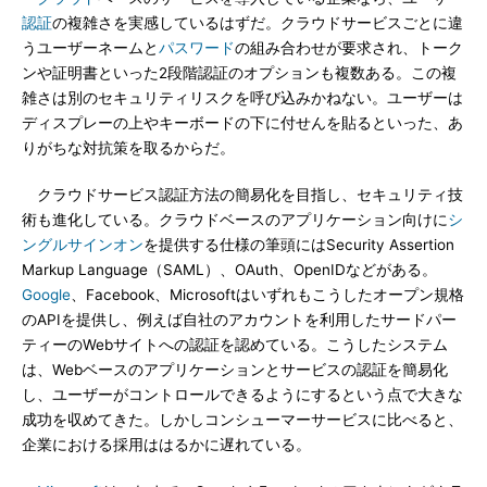
認証
の複雑さを実感しているはずだ。クラウドサービスごとに違
うユーザーネームと
パスワード
の組み合わせが要求され、トーク
ンや証明書といった2段階認証のオプションも複数ある。この複
雑さは別のセキュリティリスクを呼び込みかねない。ユーザーは
ディスプレーの上やキーボードの下に付せんを貼るといった、あ
りがちな対抗策を取るからだ。
クラウドサービス認証方法の簡易化を目指し、セキュリティ技
術も進化している。クラウドベースのアプリケーション向けに
シ
ングルサインオン
を提供する仕様の筆頭にはSecurity Assertion
Markup Language（SAML）、OAuth、OpenIDなどがある。
Google
、Facebook、Microsoftはいずれもこうしたオープン規格
のAPIを提供し、例えば自社のアカウントを利用したサードパー
ティーのWebサイトへの認証を認めている。こうしたシステム
は、Webベースのアプリケーションとサービスの認証を簡易化
し、ユーザーがコントロールできるようにするという点で大きな
成功を収めてきた。しかしコンシューマーサービスに比べると、
企業における採用ははるかに遅れている。