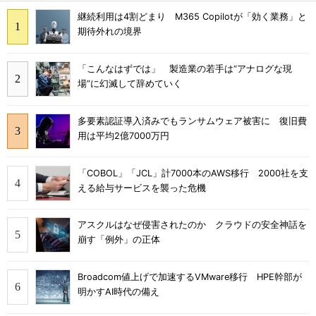
継続利用は4割どまり M365 Copilotが「効く業務」と
期待外れの境界
「こんなはずでは」 製造業の若手は“アナログな現
場”に幻滅して辞めていく
多要素認証導入済みでもランサムウェア被害に 復旧費
用は平均2億7000万円
「COBOL」「JCL」計7000本のAWS移行 2000社を支
える給与サービスを襲った危機
アスクルはなぜ侵害されたのか クラウドの安全神話を
崩す「例外」の正体
Broadcom値上げで加速するVMware移行 HPE幹部が
明かすAI時代の備え