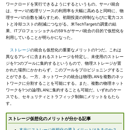
ワークロードを実行できるようにするというもの。サーバ統合
は、サーバの処理リソースの利用率を大幅に高めると同時に、物
理サーバの台数を減らすため、初期投資の抑制ならびに電力コス
トと冷却コストの削減につながる。米TechTargetの調査の結
果、ITプロフェッショナルの59％がサーバ統合の目的で仮想化を
利用していることが明らかになった。
ストレージ
の統合も仮想化の重要なメリットの1つだ。これは
異なるアレイに含まれるストレージを特定し、未使用のストレー
ジを1つのプールに集約するというもので、物理ストレージが置
かれた場所にかかわらず、このプールをプロビジョニングするこ
とができる。一方、ネットワークの統合は物理LANを複数のネッ
トワークに分割することを可能にする。また、複数の物理ネット
ワークを1つの論理LANに集約することも可能だ。いずれのケー
スでも、セキュリティとトラフィック制御にメリットをもたら
す。
ストレージ仮想化のメリットが分かる記事
本当にストレージ仮想化の導入メリットはあるのか？