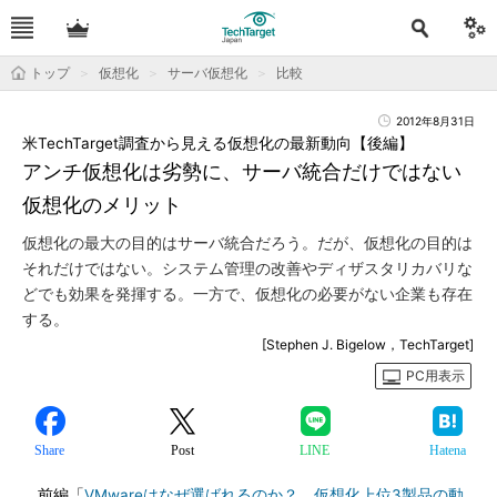
トップ
仮想化
サーバ仮想化
比較
2012年8月31日
米TechTarget調査から見える仮想化の最新動向【後編】
アンチ仮想化は劣勢に、サーバ統合だけではない
仮想化のメリット
仮想化の最大の目的はサーバ統合だろう。だが、仮想化の目的は
それだけではない。システム管理の改善やディザスタリカバリな
どでも効果を発揮する。一方で、仮想化の必要がない企業も存在
する。
[Stephen J. Bigelow，TechTarget]
PC用表示
Share
Post
LINE
Hatena
前編「
VMwareはなぜ選ばれるのか？ 仮想化上位3製品の動