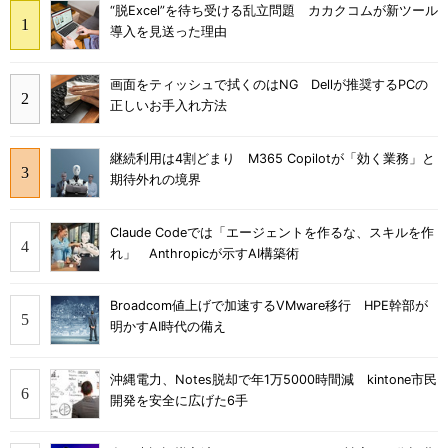
“脱Excel”を待ち受ける乱立問題 カカクコムが新ツール
導入を見送った理由
画面をティッシュで拭くのはNG Dellが推奨するPCの
正しいお手入れ方法
継続利用は4割どまり M365 Copilotが「効く業務」と
期待外れの境界
Claude Codeでは「エージェントを作るな、スキルを作
れ」 Anthropicが示すAI構築術
Broadcom値上げで加速するVMware移行 HPE幹部が
明かすAI時代の備え
沖縄電力、Notes脱却で年1万5000時間減 kintone市民
開発を安全に広げた6手