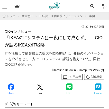
トップ
経営とIT
IT経営／IT戦略系ソリューション
事例
2013年12月25日
CIOインタビュー
「IKEAのITシステムは一夜にして成らず」──CIO
が語るIKEAのIT戦略
ITを活用して顧客接点の拡大を図るIKEAは、各種のイノベーショ
ンを成功させる一方で、ITシステムに課題を抱えていた。同社
CIOに話を聞いた。
[Caroline Baldwin，Computer Weekly]
PC用表示
関連情報
Share
Post
LINE
Hatena
関連キーワード