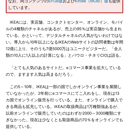
なお、同コンテンツの
EPUB版
および
Kindle（MOBI）版
も提供
しています。
IKEAには、実店舗、コンタクトセンター、オンライン、モバイ
ルの4種類のチャネルがあるが、売上の95％は実店舗から生まれ
ている。かといって、デジタルチャネルの人気がないわけではな
い。導入から10年以上になるIKEAのWebサイトの訪問者数は年間
12億に上り、そのうち7億5000万はユニークビジターだ。「全人
類の10人に1人以上の計算になる」とパウロ・チネリCIOは語る。
「とても人気のあるサイトだ。eコマース事業を拡大している
ので、ますます人気は高まるだろう」
この5～10年、IKEAは一部の国でしかオンライン事業を展開し
ていなかったが、2年前にeコマースにてこ入れをし、現在は13
カ国でオンライン販売を行っている。また、オンラインで購入で
きる商品も拡充している。IKEAの取扱商品は1万種類強あるが、
以前オンラインで販売していたのはわずか2000～3000種類にす
ぎなかった。現在は少なくとも取扱商品の70％をオンラインでも
提供している。