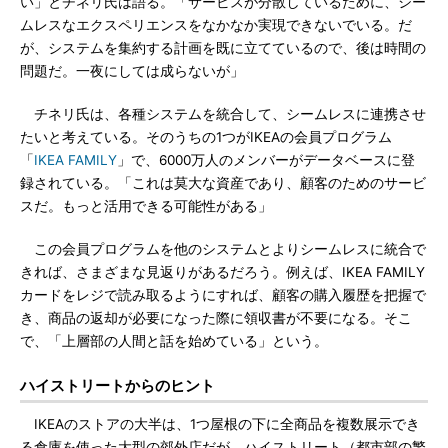
い」とチネリ氏は語る。「サービスが分散しているために、シー
ムレスなエクスペリエンスをなかなか実現できないでいる。だ
が、システムを集約する計画を既に立てているので、後は時間の
問題だ。一夜にしては成らないが」
チネリ氏は、各種システムを統合して、シームレスに連携させ
たいと考えている。そのうちの1つがIKEAの会員プログラム
「
IKEA FAMILY
」で、6000万人のメンバーがデータベースに登
録されている。「これは莫大な資産であり、顧客のためのサービ
スだ。もっと活用できる可能性がある」
この会員プログラムを他のシステムとよりシームレスに統合で
きれば、さまざまな見返りがあるだろう。例えば、IKEA FAMILY
カードをレジで読み取るようにすれば、顧客の購入履歴を把握で
き、商品の返却が必要になった際に領収書が不要になる。そこ
で、「上層部の人間と話を始めている」という。
ハイストリートからのヒント
IKEAのストアの大半は、1つ屋根の下に全商品を複数展示でき
る倉庫を使った大型の郊外店だが、ハイストリート（都市部の繁