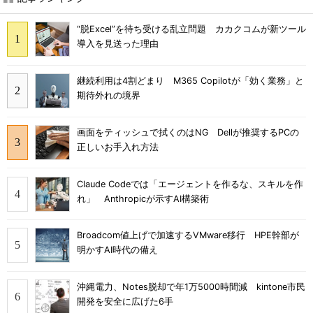
“脱Excel”を待ち受ける乱立問題 カカクコムが新ツール
導入を見送った理由
継続利用は4割どまり M365 Copilotが「効く業務」と
期待外れの境界
画面をティッシュで拭くのはNG Dellが推奨するPCの
正しいお手入れ方法
Claude Codeでは「エージェントを作るな、スキルを作
れ」 Anthropicが示すAI構築術
Broadcom値上げで加速するVMware移行 HPE幹部が
明かすAI時代の備え
沖縄電力、Notes脱却で年1万5000時間減 kintone市民
開発を安全に広げた6手