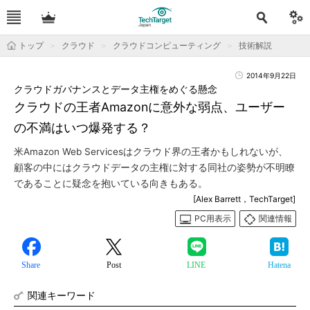
トップ
クラウド
クラウドコンピューティング
技術解説
2014年9月22日
クラウドガバナンスとデータ主権をめぐる懸念
クラウドの王者Amazonに意外な弱点、ユーザー
の不満はいつ爆発する？
米Amazon Web Servicesはクラウド界の王者かもしれないが、
顧客の中にはクラウドデータの主権に対する同社の姿勢が不明瞭
であることに疑念を抱いている向きもある。
[Alex Barrett，TechTarget]
PC用表示
関連情報
Share
Post
LINE
Hatena
関連キーワード