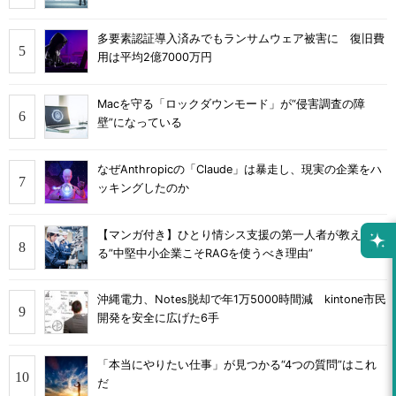
多要素認証導入済みでもランサムウェア被害に 復旧費
用は平均2億7000万円
Macを守る「ロックダウンモード」が“侵害調査の障
壁”になっている
なぜAnthropicの「Claude」は暴走し、現実の企業をハ
ッキングしたのか
【マンガ付き】ひとり情シス支援の第一人者が教え
る”中堅中小企業こそRAGを使うべき理由”
沖縄電力、Notes脱却で年1万5000時間減 kintone市民
開発を安全に広げた6手
「本当にやりたい仕事」が見つかる“4つの質問”はこれ
だ