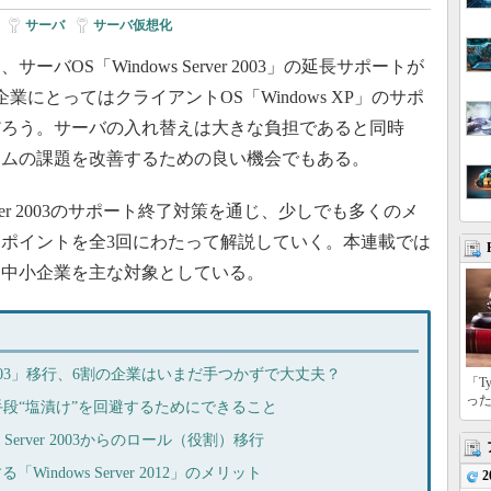
|
サーバ
|
サーバ仮想化
OS「Windows Server 2003」の延長サポートが
業にとってはクライアントOS「Windows XP」のサポ
だろう。サーバの入れ替えは大きな負担であると同時
テムの課題を改善するための良い機会でもある。
rver 2003のサポート終了対策を通じ、少しでも多くのメ
ポイントを全3回にわたって解説していく。本連載では
堅・中小企業を主な対象としている。
ver 2003」移行、6割の企業はいまだ手つかずで大丈夫？
「T
っ
移行の最終手段“塩漬け”を回避するためにできること
Server 2003からのロール（役割）移行
「Windows Server 2012」のメリット
2