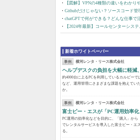
【図解】VPNの4種類の違いをわか
Githubだけじゃない？ソースコード
chatGPTで何ができる？どんな仕事
【2024年最新】コールセンターシス
新着ホワイトペーパー
事例
横河レンタ・リース株式会社
ヘルプデスクの負担を大幅に軽減
約4000台に上るPCを利用しているカルビ
など、運用管理にさまざまな課題を抱えてい
か。
事例
横河レンタ・リース株式会社
富士ピー・エスが「PC運用効率化
PC運用の効率化などを目的に、「購入」から
でレンタルサービスを導入した富士ピー・エス
る。