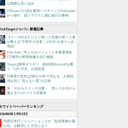
は危険な思い込み
VMwareでの自社運用へマネージドKubernetes
から移行 脱クラウドに挑む銀行の事例
TechTargetジャパン 新着記事
【マンガ付き】ひとり情シス支援の第一人者
が教える”中堅中小企業こそRAGを使うべき
理由”
Uber Eatsに学ぶAIエージェント本番運用術
1万都市の料理画像を自己修復
Azureは限界ギリギリ 絶好調Microsoftを襲
う「GPU不足」の深刻度
IT業界の女性は9割が10年で消える 人材枯
渇を招く“見えない壁”の正体
米「AIキルスイッチ法案」 情シスが今から
備える5つのリスク回避策
ホワイトペーパーランキング
026/08/08 UPDATE
JR西日本ITソリューションズが「監視業務の属
人化」を解消した方法とは？