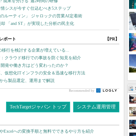
レポート
【PR】
S」への移行を検討する企業が増えている...
術：クラウド移行での事故を防ぐ知見を紹介
プリ開発や働き方はどう変わったのか？
、仮想化ITインフラの安全＆迅速な移行方法
立案から製品選定、運用まで解説
Recommended by
TechTargetジャパン トップ
システム運用管理
dやExcelへの変換手順と無料でできるやり方を紹介