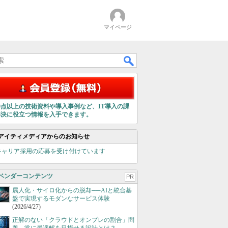
マイページ
00点以上の技術資料や導入事例など、IT導入の課
解決に役立つ情報を入手できます。
アイティメディアからのお知らせ
キャリア採用の応募を受け付けています
ベンダーコンテンツ
PR
属人化・サイロ化からの脱却──AIと統合基
盤で実現するモダンなサービス体験
(2026/4/27)
正解のない「クラウドとオンプレの割合」問