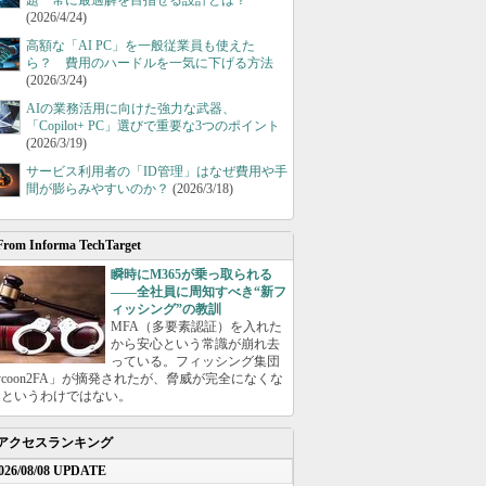
題 常に最適解を目指せる設計とは？
(2026/4/24)
高額な「AI PC」を一般従業員も使えた
ら？ 費用のハードルを一気に下げる方法
(2026/3/24)
AIの業務活用に向けた強力な武器、
「Copilot+ PC」選びで重要な3つのポイント
(2026/3/19)
サービス利用者の「ID管理」はなぜ費用や手
間が膨らみやすいのか？
(2026/3/18)
From Informa TechTarget
瞬時にM365が乗っ取られる
――全社員に周知すべき“新フ
ィッシング”の教訓
MFA（多要素認証）を入れた
から安心という常識が崩れ去
っている。フィッシング集団
ycoon2FA」が摘発されたが、脅威が完全になくな
たというわけではない。
アクセスランキング
026/08/08 UPDATE