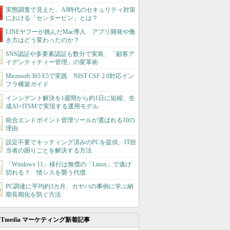
実態調査で見えた、AI時代のセキュリティ対策
における「センターピン」とは？
LINEヤフーが挑んだMac導入 アプリ開発や働
き方はどう変わったのか？
SNS認証や多要素認証も数分で実装、「顧客ア
イデンティティー管理」の変革術
Microsoft 365 E5で実践 NIST CSF 2.0対応イン
フラ構築ガイド
インシデント解決を1週間から約1日に短縮、生
成AI×ITSMで実現する運用モデル
統合エンドポイント管理ツールが選ばれる10の
理由
設定不要でキッティング済みのPCを提供、IT担
当者の困りごとを解決する方法
「Windows 11」移行は無償の「Linux」で逃げ
切れる？ 情シスを襲う代償
PC調達に平均約3カ月、カヤバの事例に学ぶ納
期長期化を防ぐ方法
ITmedia マーケティング新着記事