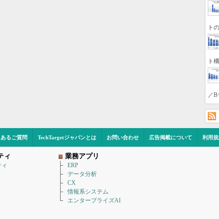
トの
ト構
／B
くあるご質問
TechTargetジャパンとは
お問い合わせ
広告掲載について
利用規
ティ
業務アプリ
ティ
ERP
データ分析
CX
情報系システム
エンタープライズAI