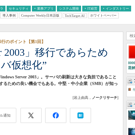
フラ
セキュリティ
業務アプリ
システム開発
IT経営
インダストリー
導入事例
Computer Weekly日本語版
ホワイトペーパー
TechTarget.AI
AI
経営とIT
医療IT
中堅・中小企業とIT
教育IT
003移行のポイント【第1回】
rver 2003」移行であらため
バ仮想化”
80
題
dows Server 2003」。サーバの刷新は大きな負担であること
するための良い機会でもある。中堅・中小企業（SMB）が知っ
[岩上由高，
ノークリサーチ
]
ル通知