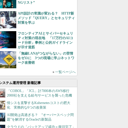
NGリスト”
API設計の常識が変わる？ HTTP新
メソッド「QUERY」とセキュリティ
対策を学ぶ
フロンティアAIとサイバーセキュリ
ティ対策の現在地 「17万行のAIコ
ード分析」事例と公的ガイドライン
が示す道筋
「無線LANがつながらない」の苦情
をゼロに 3つの現場に学ぶネットワ
ーク改善術
»
一覧ページへ
システム運用管理 新着記事
「COBOL」「JCL」計7000本のAWS移行
2000社を支える給与サービスを襲った危機
情シスを直撃するKubernetesコストの肥大
化 実務的な6つの改善策
AI開発は高過ぎる？ “オーバースペック問
題”を解消するOracleの新製品
クラウドの「バックアップ成功＝復旧完了」