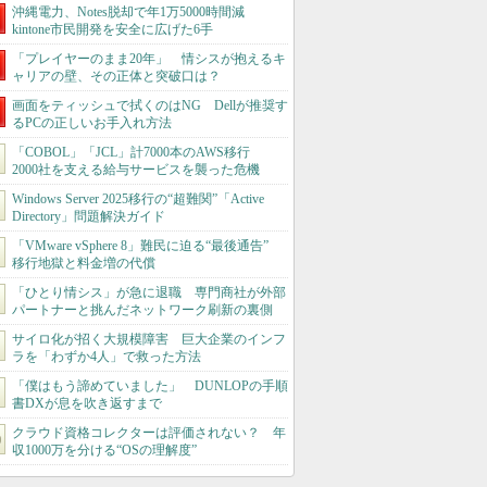
沖縄電力、Notes脱却で年1万5000時間減
kintone市民開発を安全に広げた6手
「プレイヤーのまま20年」 情シスが抱えるキ
ャリアの壁、その正体と突破口は？
画面をティッシュで拭くのはNG Dellが推奨す
るPCの正しいお手入れ方法
「COBOL」「JCL」計7000本のAWS移行
2000社を支える給与サービスを襲った危機
Windows Server 2025移行の“超難関”「Active
Directory」問題解決ガイド
「VMware vSphere 8」難民に迫る“最後通告”
移行地獄と料金増の代償
「ひとり情シス」が急に退職 専門商社が外部
パートナーと挑んだネットワーク刷新の裏側
サイロ化が招く大規模障害 巨大企業のインフ
ラを「わずか4人」で救った方法
「僕はもう諦めていました」 DUNLOPの手順
書DXが息を吹き返すまで
クラウド資格コレクターは評価されない？ 年
収1000万を分ける“OSの理解度”