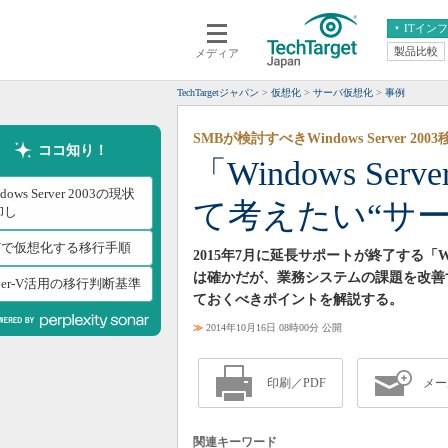
ITイン
製品比較
メディア
クラウド
エンタープライズ
ERP
仮想化
TechTargetジャパン
仮想化
サーバ仮想化
事例
データ分析
サーバ＆ストレージ
SMBが検討すべきWindows Server 2
CX
スマートモバイル
ココ知り！
「Windows Se
情報系システム
ネットワーク
dows Server 2003の現状
て考えたい“サー
システム運用管理
卸し
2Vで仮想化する移行手順
2015年7月に延長サポートが終了する「Win
は確かだが、業務システムの課題を改善
per-V活用の移行判断基準
ておくべきポイントを解説する。
≫
2014年10月16日 08時00分 公開
印刷／PDF
メー
関連キーワード