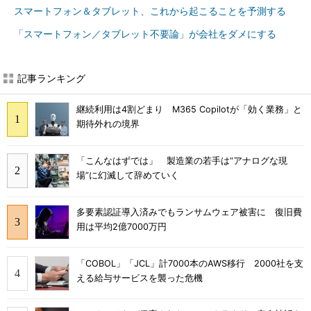
スマートフォン＆タブレット、これから起こることを予測する
「スマートフォン／タブレット不要論」が会社をダメにする
記事ランキング
継続利用は4割どまり M365 Copilotが「効く業務」と
期待外れの境界
「こんなはずでは」 製造業の若手は“アナログな現
場”に幻滅して辞めていく
多要素認証導入済みでもランサムウェア被害に 復旧費
用は平均2億7000万円
「COBOL」「JCL」計7000本のAWS移行 2000社を支
える給与サービスを襲った危機