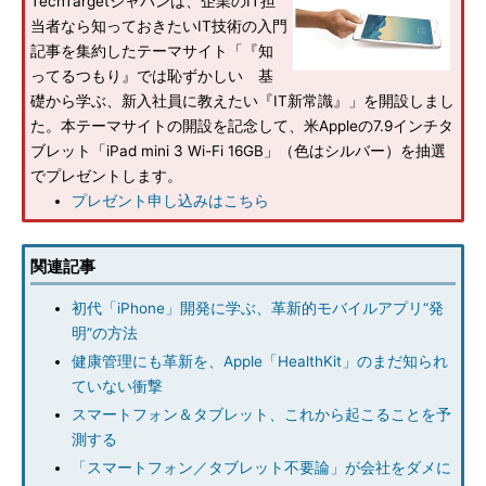
TechTargetジャパンは、企業のIT担
当者なら知っておきたいIT技術の入門
記事を集約したテーマサイト「『知
ってるつもり』では恥ずかしい 基
礎から学ぶ、新入社員に教えたい『IT新常識』」を開設しまし
た。本テーマサイトの開設を記念して、米Appleの7.9インチタ
ブレット「iPad mini 3 Wi-Fi 16GB」（色はシルバー）を抽選
でプレゼントします。
プレゼント申し込みはこちら
関連記事
初代「iPhone」開発に学ぶ、革新的モバイルアプリ“発
明”の方法
健康管理にも革新を、Apple「HealthKit」のまだ知られ
ていない衝撃
スマートフォン＆タブレット、これから起こることを予
測する
「スマートフォン／タブレット不要論」が会社をダメに