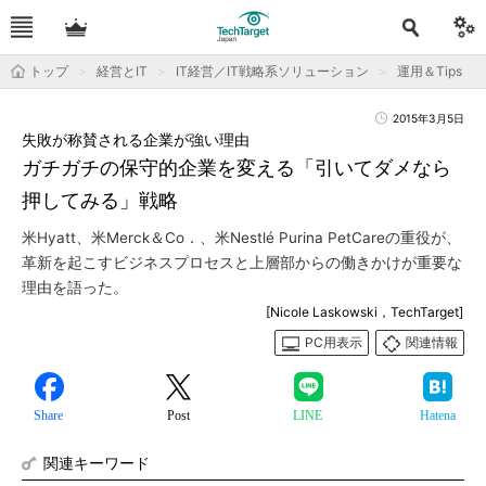
トップ
経営とIT
IT経営／IT戦略系ソリューション
運用＆Tips
2015年3月5日
失敗が称賛される企業が強い理由
ガチガチの保守的企業を変える「引いてダメなら
押してみる」戦略
米Hyatt、米Merck＆Co．、米Nestlé Purina PetCareの重役が、
革新を起こすビジネスプロセスと上層部からの働きかけが重要な
理由を語った。
[Nicole Laskowski，TechTarget]
PC用表示
関連情報
Share
Post
LINE
Hatena
関連キーワード