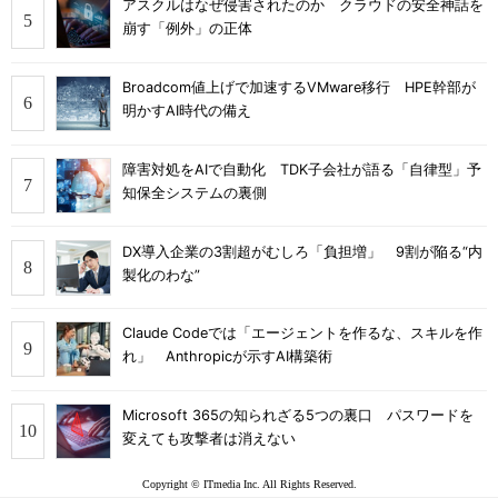
アスクルはなぜ侵害されたのか クラウドの安全神話を
崩す「例外」の正体
Broadcom値上げで加速するVMware移行 HPE幹部が
明かすAI時代の備え
障害対処をAIで自動化 TDK子会社が語る「自律型」予
知保全システムの裏側
DX導入企業の3割超がむしろ「負担増」 9割が陥る“内
製化のわな”
Claude Codeでは「エージェントを作るな、スキルを作
れ」 Anthropicが示すAI構築術
Microsoft 365の知られざる5つの裏口 パスワードを
変えても攻撃者は消えない
Copyright © ITmedia Inc. All Rights Reserved.