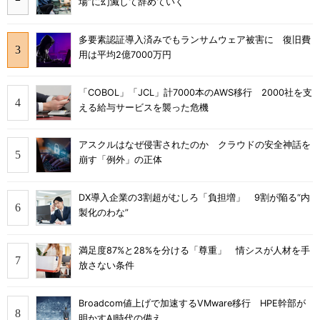
場”に幻滅して辞めていく
多要素認証導入済みでもランサムウェア被害に 復旧費
用は平均2億7000万円
「COBOL」「JCL」計7000本のAWS移行 2000社を支
える給与サービスを襲った危機
アスクルはなぜ侵害されたのか クラウドの安全神話を
崩す「例外」の正体
DX導入企業の3割超がむしろ「負担増」 9割が陥る“内
製化のわな”
満足度87%と28%を分ける「尊重」 情シスが人材を手
放さない条件
Broadcom値上げで加速するVMware移行 HPE幹部が
明かすAI時代の備え