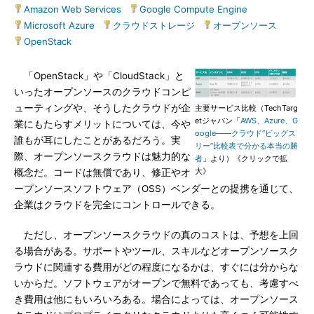
Amazon Web Services
|
Google Compute Engine
|
Microsoft Azure
|
クラウドストレージ
|
オープンソース
|
OpenStack
「OpenStack」や「CloudStack」と
いったオープンソースのクラウドコンピ
ューティングや、そうしたクラウドが企
主要サービス比較（TechTarg
etジャパン「
AWS、Azure、G
業にもたらすメリットについては、今や
oogle――クラウド“ビッグス
誰もが耳にしたことがあるだろう。実
リー”比較表で分かる本当の勝
際、オープンソースクラウドは魅力的な
者
」より）《クリックで拡
大》
概念だ。コードは無償であり、修正やオ
ープンソースソフトウェア（OSS）ベンダーとの提携を通じて、
企業はクラウドを完全にコントロールできる。
ただし、オープンソースクラウドの真のコストは、予想を上回
る場合がある。サポートやツール、スキルなどオープンソースク
ラウドに関連する費用がどの程度になるかは、すぐには分からな
いからだ。ソフトウェアがオープンで無料であっても、考慮すべ
き費用は他にもいろいろある。場合によっては、オープンソース