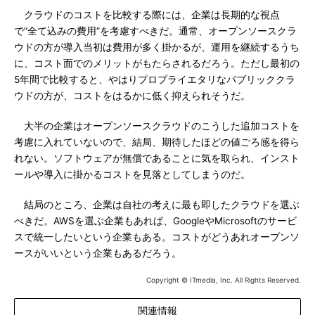
クラウドのコストを比較する際には、企業は長期的な視点
で“全て込みの費用”を考慮すべきだ。通常、オープンソースクラ
ウドの方が導入当初は費用が多く掛かるが、運用を継続するうち
に、コスト面でのメリットがもたらされるだろう。ただし最初の
5年間で比較すると、やはりプロプライエタリなパブリッククラ
ウドの方が、コストをはるかに低く抑えられそうだ。
大半の企業はオープンソースクラウドのこうした追加コストを
考慮に入れていないので、結局、期待したほどの値ごろ感を得ら
れない。ソフトウェアが無償であることに気を取られ、インスト
ールや導入に掛かるコストを見落としてしまうのだ。
結局のところ、企業は自社の考えに最も即したクラウドを選ぶ
べきだ。AWSを選ぶ企業もあれば、GoogleやMicrosoftのサービ
スで統一したいという企業もある。コストがどうあれオープンソ
ースがいいという企業もあるだろう。
Copyright © ITmedia, Inc. All Rights Reserved.
関連情報