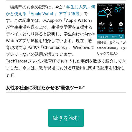
編集部のお薦め記事は、4位「
学生に人気、何
かと使える『Apple Watch』アプリ15選
」で
す。この記事では、米Appleの「Apple Watch」
が学生生活を送る上で、生活や学習を支援する
デバイスとなり得ると説明し、学生向けのApple
Watchアプリ15種を紹介しています。現在、教
雨対策に役立つ「W
育現場ではiPadや「Chrombook」、Windowsタ
eather Alarm」《ク
リックで拡大》
ブレットなどの活用が増えています。
TechTargetジャパン教育ITでもそうした事例を数多く紹介してき
ました。今回は、教育現場におけるIT活用に関する記事を紹介し
ます。
女性を社会に羽ばたかせる“最強ツール”
続きを読む