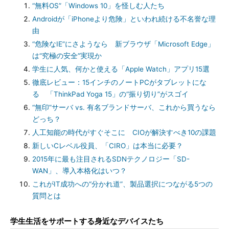
“無料OS”「Windows 10」を怪しむ人たち
Androidが「iPhoneより危険」といわれ続ける不名誉な理
由
“危険なIE”にさようなら 新ブラウザ「Microsoft Edge」
は“究極の安全”実現か
学生に人気、何かと使える「Apple Watch」アプリ15選
徹底レビュー：15インチのノートPCがタブレットにな
る 「ThinkPad Yoga 15」の“振り切り”がスゴイ
“無印”サーバ vs. 有名ブランドサーバ、これから買うなら
どっち？
人工知能の時代がすぐそこに CIOが解決すべき10の課題
新しいCレベル役員、「CIRO」は本当に必要？
2015年に最も注目されるSDNテクノロジー「SD-
WAN」、導入本格化はいつ？
これがIT成功への“分かれ道”、製品選択につながる5つの
質問とは
学生生活をサポートする身近なデバイスたち