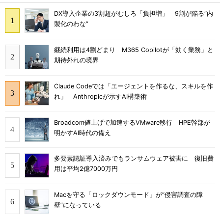
DX導入企業の3割超がむしろ「負担増」 9割が陥る“内
製化のわな”
継続利用は4割どまり M365 Copilotが「効く業務」と
期待外れの境界
Claude Codeでは「エージェントを作るな、スキルを作
れ」 Anthropicが示すAI構築術
Broadcom値上げで加速するVMware移行 HPE幹部が
明かすAI時代の備え
多要素認証導入済みでもランサムウェア被害に 復旧費
用は平均2億7000万円
Macを守る「ロックダウンモード」が“侵害調査の障
壁”になっている