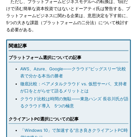
ただし、プラットフォームビジネスモデルへの転換は、1回だ
けで済む簡単な資本投資ではないとドーアティ氏は警告する。プ
ラットフォームビジネスに関わる企業は、意思決定を下す前に、
5つの大きな課題（プラットフォームの二分法）について検討す
る必要がある。
関連記事
プラットフォーム選択についての記事
AWS、Azure、Google――クラウド“ビッグスリー”比較
表で分かる本当の勝者
徹底比較：ベアメタルクラウド vs. 仮想サーバ、支持者
が口をとがらせて語るメリットとは
クラウド比較は時間の無駄――東急ハンズ 長谷川氏が語
るクラウド導入 5つの極意
クライアントPC選択についての記事
「Windows 10」で加速する“古き良きクライアントPC時