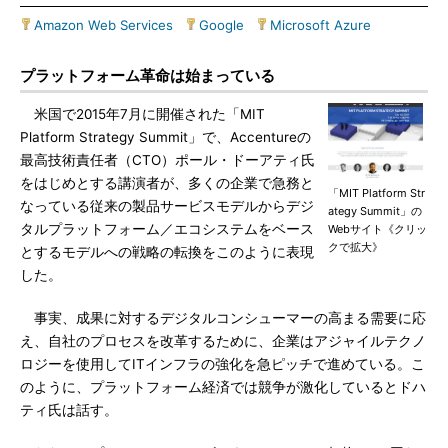
Amazon Web Services
|
Google
|
Microsoft Azure
プラットフォーム革命は始まっている
米国で2015年7月に開催された「MIT
Platform Strategy Summit」で、Accentureの
最高技術責任者（CTO）ポール・ドーアティ氏
をはじめとする講演者が、多くの企業で急務と
「MIT Platform Str
なっている従来の製品サービスモデルからデジ
ategy Summit」の
タルプラットフォーム／エコシステムをベース
Webサイト《クリッ
クで拡大》
とするモデルへの戦略の転換をこのように表現
した。
事実、成果に対するデジタルコンシューマーの高まる需要に応
え、自社のプロセスを改革するために、企業はアジャイルテクノ
ロジーを使用してITインフラの強化を急ピッチで進めている。こ
のように、プラットフォーム経済では競争が激化しているとドハ
ティ氏は話す。