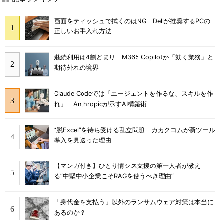
画面をティッシュで拭くのはNG Dellが推奨するPCの
正しいお手入れ方法
継続利用は4割どまり M365 Copilotが「効く業務」と
期待外れの境界
Claude Codeでは「エージェントを作るな、スキルを作
れ」 Anthropicが示すAI構築術
“脱Excel”を待ち受ける乱立問題 カカクコムが新ツール
導入を見送った理由
【マンガ付き】ひとり情シス支援の第一人者が教え
る”中堅中小企業こそRAGを使うべき理由”
「身代金を支払う」以外のランサムウェア対策は本当に
あるのか？