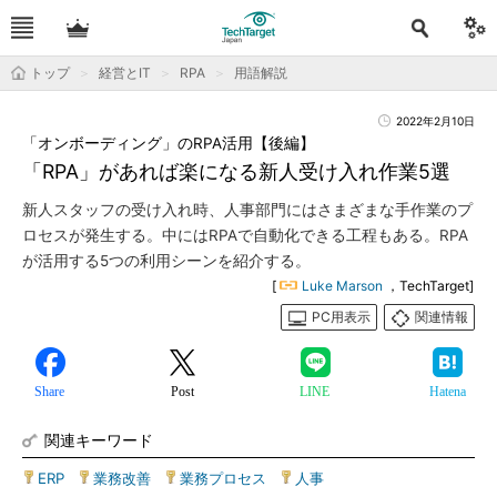
トップ
経営とIT
RPA
用語解説
2022年2月10日
「オンボーディング」のRPA活用【後編】
「RPA」があれば楽になる新人受け入れ作業5選
新人スタッフの受け入れ時、人事部門にはさまざまな手作業のプ
ロセスが発生する。中にはRPAで自動化できる工程もある。RPA
が活用する5つの利用シーンを紹介する。
[
Luke Marson
，TechTarget]
PC用表示
関連情報
Share
Post
LINE
Hatena
関連キーワード
ERP
|
業務改善
|
業務プロセス
|
人事