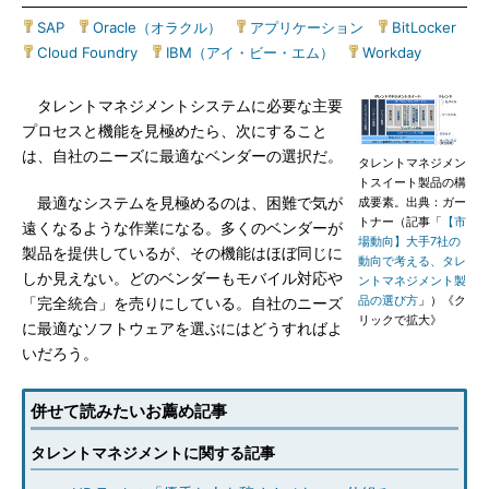
SAP
|
Oracle（オラクル）
|
アプリケーション
|
BitLocker
|
Cloud Foundry
|
IBM（アイ・ビー・エム）
|
Workday
タレントマネジメントシステムに必要な主要
プロセスと機能を見極めたら、次にすること
は、自社のニーズに最適なベンダーの選択だ。
タレントマネジメン
トスイート製品の構
最適なシステムを見極めるのは、困難で気が
成要素。出典：ガー
トナー（記事「
【市
遠くなるような作業になる。多くのベンダーが
場動向】大手7社の
製品を提供しているが、その機能はほぼ同じに
動向で考える、タレ
しか見えない。どのベンダーもモバイル対応や
ントマネジメント製
品の選び方
」）《ク
「完全統合」を売りにしている。自社のニーズ
リックで拡大》
に最適なソフトウェアを選ぶにはどうすればよ
いだろう。
併せて読みたいお薦め記事
タレントマネジメントに関する記事