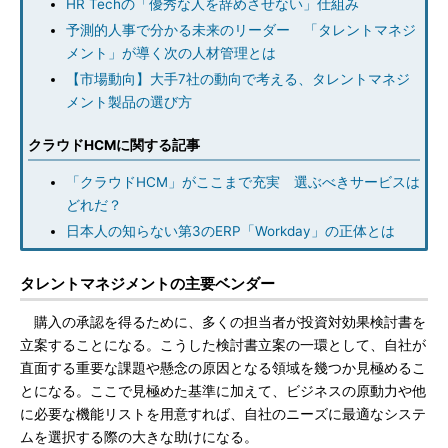
HR Techの「優秀な人を辞めさせない」仕組み
予測的人事で分かる未来のリーダー 「タレントマネジ
メント」が導く次の人材管理とは
【市場動向】大手7社の動向で考える、タレントマネジ
メント製品の選び方
クラウドHCMに関する記事
「クラウドHCM」がここまで充実 選ぶべきサービスは
どれだ？
日本人の知らない第3のERP「Workday」の正体とは
タレントマネジメントの主要ベンダー
購入の承認を得るために、多くの担当者が投資対効果検討書を
立案することになる。こうした検討書立案の一環として、自社が
直面する重要な課題や懸念の原因となる領域を幾つか見極めるこ
とになる。ここで見極めた基準に加えて、ビジネスの原動力や他
に必要な機能リストを用意すれば、自社のニーズに最適なシステ
ムを選択する際の大きな助けになる。