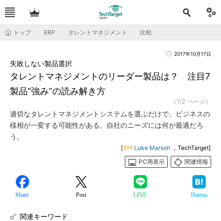
トップ
ERP
タレントマネジメント
比較
2017年10月17日
失敗しない製品選択
タレントマネジメントのリーダー製品は？ 注目7
製品“強み”の読み解き方
（1/2 ページ）
適切なタレントマネジメントシステムを選ぶだけで、ビジネスの
様相が一変する可能性がある。自社のニーズには何が最適だろ
う。
[
Luke Marson
，TechTarget]
PC用表示
関連情報
Share
Post
LINE
Hatena
関連キーワード