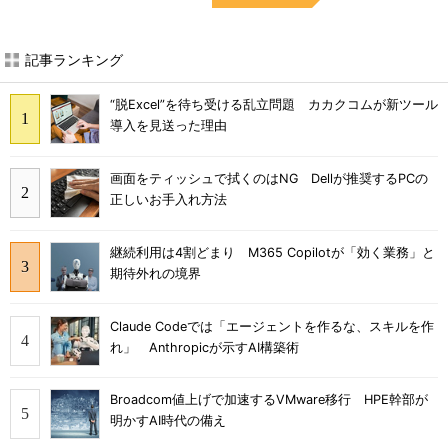
記事ランキング
“脱Excel”を待ち受ける乱立問題 カカクコムが新ツール
導入を見送った理由
画面をティッシュで拭くのはNG Dellが推奨するPCの
正しいお手入れ方法
継続利用は4割どまり M365 Copilotが「効く業務」と
期待外れの境界
Claude Codeでは「エージェントを作るな、スキルを作
れ」 Anthropicが示すAI構築術
Broadcom値上げで加速するVMware移行 HPE幹部が
明かすAI時代の備え