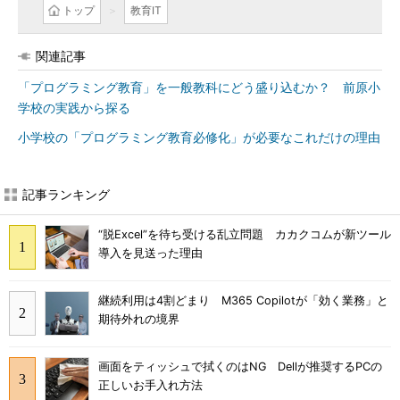
トップ
教育IT
関連記事
「プログラミング教育」を一般教科にどう盛り込むか？ 前原小
学校の実践から探る
小学校の「プログラミング教育必修化」が必要なこれだけの理由
記事ランキング
“脱Excel”を待ち受ける乱立問題 カカクコムが新ツール
導入を見送った理由
継続利用は4割どまり M365 Copilotが「効く業務」と
期待外れの境界
画面をティッシュで拭くのはNG Dellが推奨するPCの
正しいお手入れ方法