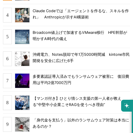
Claude Codeでは「エージェントを作るな、スキルを作
れ」 Anthropicが示すAI構築術
Broadcom値上げで加速するVMware移行 HPE幹部が
明かすAI時代の備え
沖縄電力、Notes脱却で年1万5000時間減 kintone市民
開発を安全に広げた6手
多要素認証導入済みでもランサムウェア被害に 復旧費
用は平均2億7000万円
【マンガ付き】ひとり情シス支援の第一人者が教え
る”中堅中小企業こそRAGを使うべき理由”
「身代金を支払う」以外のランサムウェア対策は本当に
あるのか？