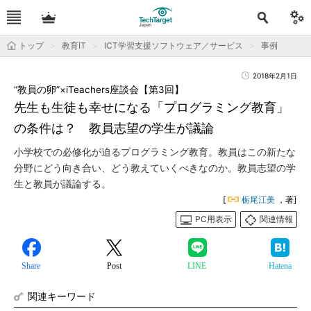
トップ
教育IT
ICT学習支援ソフトウェア／サービス
事例
2018年2月1日
“教員の卵”×iTeachers座談会【第3回】
先生も生徒も幸せになる「プログラミング教育」
の条件は？ 教員志望の学生が議論
小学校での必修化が迫るプログラミング教育。教員はこの新たな
分野にどう向き合い、どう教えていくべきなのか。教員志望の学
生と教員が議論する。
[
栃尾江美
，著]
PC用表示
関連情報
Share
Post
LINE
Hatena
関連キーワード