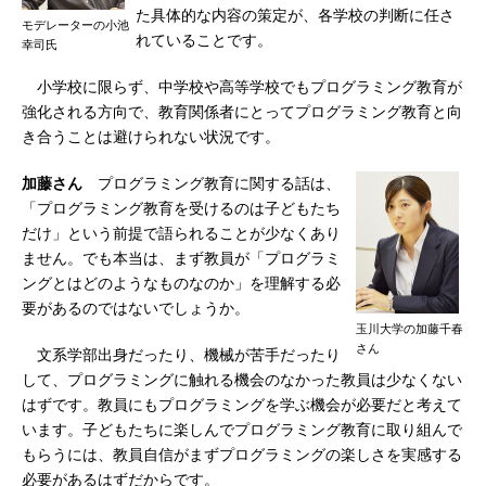
た具体的な内容の策定が、各学校の判断に任さ
モデレーターの小池
れていることです。
幸司氏
小学校に限らず、中学校や高等学校でもプログラミング教育が
強化される方向で、教育関係者にとってプログラミング教育と向
き合うことは避けられない状況です。
加藤さん
プログラミング教育に関する話は、
「プログラミング教育を受けるのは子どもたち
だけ」という前提で語られることが少なくあり
ません。でも本当は、まず教員が「プログラミ
ングとはどのようなものなのか」を理解する必
要があるのではないでしょうか。
玉川大学の加藤千春
さん
文系学部出身だったり、機械が苦手だったり
して、プログラミングに触れる機会のなかった教員は少なくない
はずです。教員にもプログラミングを学ぶ機会が必要だと考えて
います。子どもたちに楽しんでプログラミング教育に取り組んで
もらうには、教員自信がまずプログラミングの楽しさを実感する
必要があるはずだからです。