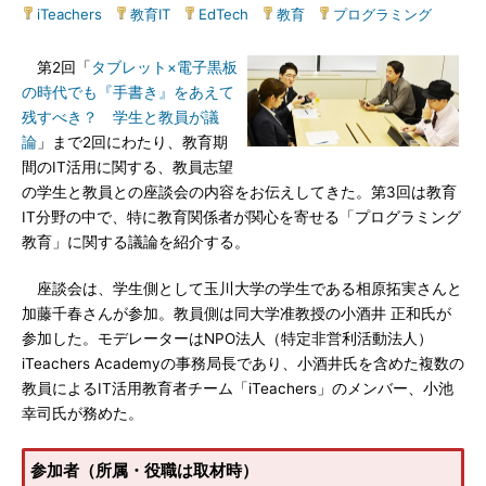
iTeachers
|
教育IT
|
EdTech
|
教育
|
プログラミング
第2回「
タブレット×電子黒板
の時代でも『手書き』をあえて
残すべき？ 学生と教員が議
論
」まで2回にわたり、教育期
間のIT活用に関する、教員志望
の学生と教員との座談会の内容をお伝えしてきた。第3回は教育
IT分野の中で、特に教育関係者が関心を寄せる「プログラミング
教育」に関する議論を紹介する。
座談会は、学生側として玉川大学の学生である相原拓実さんと
加藤千春さんが参加。教員側は同大学准教授の小酒井 正和氏が
参加した。モデレーターはNPO法人（特定非営利活動法人）
iTeachers Academyの事務局長であり、小酒井氏を含めた複数の
教員によるIT活用教育者チーム「iTeachers」のメンバー、小池
幸司氏が務めた。
参加者（所属・役職は取材時）