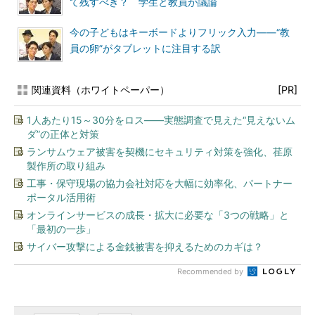
て残すべき？ 学生と教員が議論
今の子どもはキーボードよりフリック入力――“教
員の卵”がタブレットに注目する訳
関連資料（ホワイトペーパー）
[PR]
1人あたり15～30分をロス――実態調査で見えた“見えないム
ダ”の正体と対策
ランサムウェア被害を契機にセキュリティ対策を強化、荏原
製作所の取り組み
工事・保守現場の協力会社対応を大幅に効率化、パートナー
ポータル活用術
オンラインサービスの成長・拡大に必要な「3つの戦略」と
「最初の一歩」
サイバー攻撃による金銭被害を抑えるためのカギは？
Recommended by