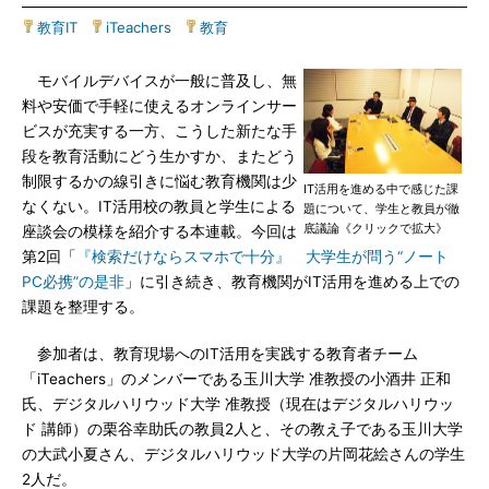
教育IT
|
iTeachers
|
教育
モバイルデバイスが一般に普及し、無
料や安価で手軽に使えるオンラインサー
ビスが充実する一方、こうした新たな手
段を教育活動にどう生かすか、またどう
制限するかの線引きに悩む教育機関は少
IT活用を進める中で感じた課
なくない。IT活用校の教員と学生による
題について、学生と教員が徹
底議論《クリックで拡大》
座談会の模様を紹介する本連載。今回は
第2回「
『検索だけならスマホで十分』 大学生が問う“ノート
PC必携”の是非
」に引き続き、教育機関がIT活用を進める上での
課題を整理する。
参加者は、教育現場へのIT活用を実践する教育者チーム
「iTeachers」のメンバーである玉川大学 准教授の小酒井 正和
氏、デジタルハリウッド大学 准教授（現在はデジタルハリウッ
ド 講師）の栗谷幸助氏の教員2人と、その教え子である玉川大学
の大武小夏さん、デジタルハリウッド大学の片岡花絵さんの学生
2人だ。