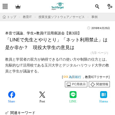
トップ
教育IT
授業支援ソフトウェア／サービス
事例
2016年4月25日
本音で議論、学生×教員IT活用座談会【第3回】
「LINEで先生とやりとり」「ネット利用禁止」は
是か非か？ 現役大学生の意見は
（1/3 ページ）
教員と学習者の双方が納得できるITの使い方や制限の仕方とは。
先駆的なIT活用校である玉川大学とデジタルハリウッド大学の教
員と学生が議論する。
[
為田裕行
，教育ICTリサーチ]
PC用表示
関連情報
Share
Post
LINE
Hatena
関連キーワード