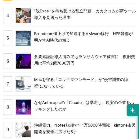
“脱Excel”を待ち受ける乱立問題 カカクコムが新ツール
導入を見送った理由
Broadcom値上げで加速するVMware移行 HPE幹部が
明かすAI時代の備え
多要素認証導入済みでもランサムウェア被害に 復旧費
用は平均2億7000万円
Macを守る「ロックダウンモード」が“侵害調査の障
壁”になっている
なぜAnthropicの「Claude」は暴走し、現実の企業をハ
ッキングしたのか
沖縄電力、Notes脱却で年1万5000時間減 kintone市民
開発を安全に広げた6手