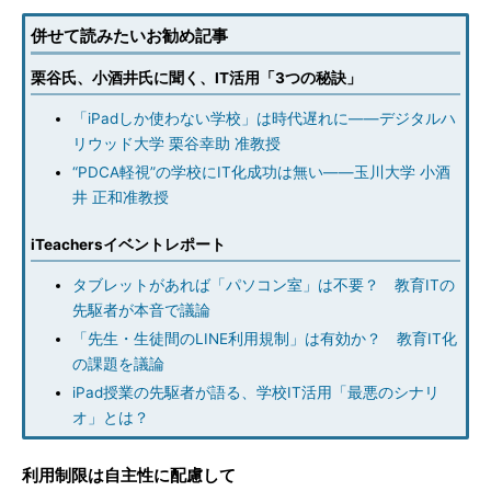
併せて読みたいお勧め記事
栗谷氏、小酒井氏に聞く、IT活用「3つの秘訣」
「iPadしか使わない学校」は時代遅れに――デジタルハ
リウッド大学 栗谷幸助 准教授
“PDCA軽視”の学校にIT化成功は無い――玉川大学 小酒
井 正和准教授
iTeachersイベントレポート
タブレットがあれば「パソコン室」は不要？ 教育ITの
先駆者が本音で議論
「先生・生徒間のLINE利用規制」は有効か？ 教育IT化
の課題を議論
iPad授業の先駆者が語る、学校IT活用「最悪のシナリ
オ」とは？
利用制限は自主性に配慮して