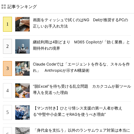
記事ランキング
画面をティッシュで拭くのはNG Dellが推奨するPCの
正しいお手入れ方法
継続利用は4割どまり M365 Copilotが「効く業務」と
期待外れの境界
Claude Codeでは「エージェントを作るな、スキルを作
れ」 Anthropicが示すAI構築術
“脱Excel”を待ち受ける乱立問題 カカクコムが新ツール
導入を見送った理由
【マンガ付き】ひとり情シス支援の第一人者が教え
る”中堅中小企業こそRAGを使うべき理由”
「身代金を支払う」以外のランサムウェア対策は本当に