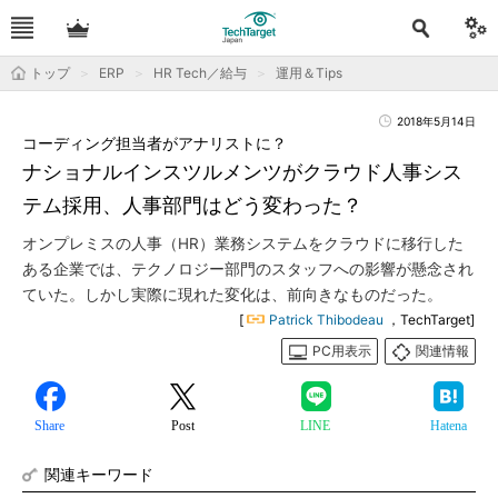
トップ
ERP
HR Tech／給与
運用＆Tips
2018年5月14日
コーディング担当者がアナリストに？
ナショナルインスツルメンツがクラウド人事シス
テム採用、人事部門はどう変わった？
オンプレミスの人事（HR）業務システムをクラウドに移行した
ある企業では、テクノロジー部門のスタッフへの影響が懸念され
ていた。しかし実際に現れた変化は、前向きなものだった。
[
Patrick Thibodeau
，TechTarget]
PC用表示
関連情報
Share
Post
LINE
Hatena
関連キーワード