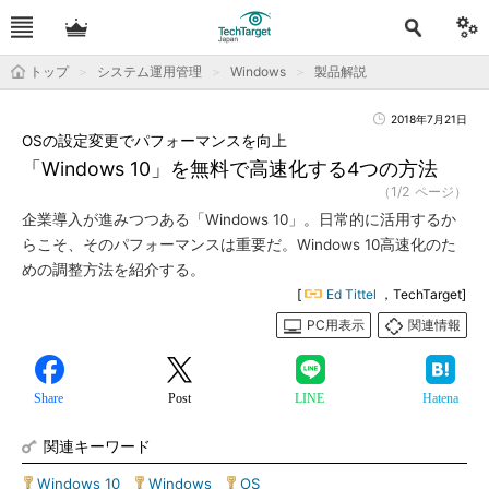
トップ
システム運用管理
Windows
製品解説
2018年7月21日
OSの設定変更でパフォーマンスを向上
「Windows 10」を無料で高速化する4つの方法
（1/2 ページ）
企業導入が進みつつある「Windows 10」。日常的に活用するか
らこそ、そのパフォーマンスは重要だ。Windows 10高速化のた
めの調整方法を紹介する。
[
Ed Tittel
，TechTarget]
PC用表示
関連情報
Share
Post
LINE
Hatena
関連キーワード
Windows 10
|
Windows
|
OS
|