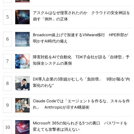
アスクルはなぜ侵害されたのか クラウドの安全神話を
崩す「例外」の正体
Broadcom値上げで加速するVMware移行 HPE幹部が
明かすAI時代の備え
障害対処をAIで自動化 TDK子会社が語る「自律型」予
知保全システムの裏側
DX導入企業の3割超がむしろ「負担増」 9割が陥る“内
製化のわな”
Claude Codeでは「エージェントを作るな、スキルを作
れ」 Anthropicが示すAI構築術
Microsoft 365の知られざる5つの裏口 パスワードを
変えても攻撃者は消えない