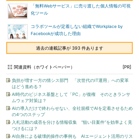
「無料Webサービス」に売り渡した個人情報の可視
化ツール
コラボツールが定着しない組織でWorkplace by
Facebookが成功した理由
過去の連載記事が 393 件あります
関連資料（ホワイトペーパー）
[PR]
負担が増す一方の情シス部門 「次世代のIT運用」への変革
はどう進める？
AI時代のビジネス基盤として「PC」が復権 そのときランサ
ムウェア対策は？
AIの導入だけで終わらせない、全社規模でAIを定着させるため
の4つのステップ
入札活動の成否を分ける情報収集 “狙い目案件”を効率よく見
つけるには？
AI自身による破壊的操作の事例も AIエージェント活用のリス