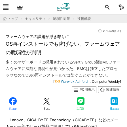
トップ
セキュリティ
脆弱性対策
技術解説
2019年9月9日
ファームウェアの課題が浮き彫りに
OS再インストールでも防げない、ファームウェア
の脆弱性が判明
多くのマザーボードに採用されているVertiv Group製BMCファー
ムウェアに深刻な脆弱性が見つかった。BMCは独立したプロセ
ッサなのでOSの再インストールでは防ぐことができない。
[
Warwick Ashford
，Computer Weekly]
PC用表示
関連情報
Share
Post
LINE
Hatena
Lenovo、GIGA-BYTE Technology（GIGABYTE）などのメー
カーが一部のサーバ製品に採用しているBaseboard